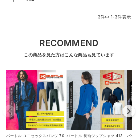
中塚被服
イーブンリバー
ニット
3
件中
1
-
3
件表示
スターライト工業
東洋物産工業
ファン付きウェア
弘進ゴム
藤井電工
RECOMMEND
防寒
この商品を見た方はこんな商品も見ています
福山ゴム工業
ビッグボーン商事株式会社
カジュアル
バートル ユニセックスパンツ 70
バートル 長袖ジップシャツ 413
バート