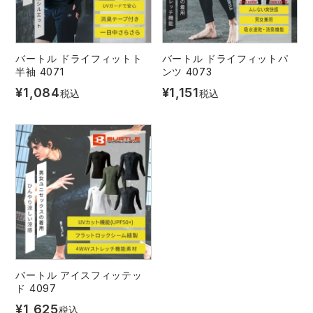
レインウェアランキング
シンメン
夜間・高視認性安全服
日進ゴム
ヤッケ
バートル ドライフィットト
バートル ドライフィットパ
アイズフロンティア ランキング
ハイパーV
医療白衣・介護服
丸五
半袖 4071
ンツ 4073
作業用小物・アクセサリー
¥
1,084
¥
1,151
税込
税込
TSDESIGN ランキング
ムービンカット
グラディエーター
鞄・バッグ
コーコス ランキング
ニオイクリア
タカヤ商事
つなぎ
アイトス ランキング
エアークラフト
自重堂
ファン付き作業着・空調服
ジーベック ランキング
サーヴォ
セロリー 大阪支店
電熱ウェア・ヒートウェア
ネーム刺繍・プリント加工対象商品
バートル アイスフィッテッ
アタックベース
サンエス
刺繍・プリント加工対象商品
ド 4097
作業着
¥
1,625
税込