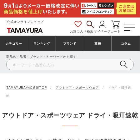
公式オンラインショップ
お気に入り
検索
マイページ
カート
カテゴリー
ランキング
ブランド
業種
コラム
商品名・品番・ブランド・キーワードから探す
安全靴・作業靴
安全靴ランキング
アシックス
建設・建築作業服
ミズノ
シューズ
安全靴スニーカーランキング
プーマ
製造・工場作業服
コンバース（CONVERSE）
TAMAYURA公式通販TOP
アウトドア・スポーツウェア
ドライ・吸汗速
乾
作業着・作業服
シューズランキング
シモン
鉄鋼・機械作業服
バートル
アウトドア・スポーツウェア ドライ・吸汗速乾
事務服・オフィスウェア
アシックス安全靴ランキング
アイズフロンティア
大工・鳶作業服
TSDESIGN