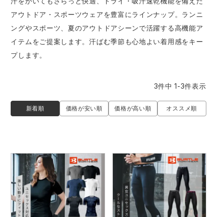
汗をかいてもさらっと快適、ドライ・吸汗速乾機能を備えた
防寒着
ミズノ安全靴ランキング
寅壱
農作業服
アイトス株式会社
アウトドア・スポーツウェアを豊富にラインナップ。ランニ
ングやスポーツ、夏のアウトドアシーンで活躍する高機能ア
作業着ランキング
コーコス
電気・設備作業服
ジーベック
作業用手袋
イテムをご提案します。汗ばむ季節も心地よい着用感をキー
プします。
アウトドアウェアランキング
クロダルマ
配達・営業作業服
桑和
アウトドア・スポーツ
3
件中
1
-
3
件表示
つなぎランキング
山田辰
自動車整備士作業服
クレヒフク
ワークスーツ
新着順
価格が安い順
価格が高い順
オススメ順
空調服ランキング
おたふく手袋
DIY・日曜大工作業服
マック
コンプレッションウェア
コンプレッションウェアランキング
住商モンブラン
飲食店ユニフォーム
ボンマックス
作業用ポロシャツ
作業用ポロシャツランキング
GUSH FORCE
運送・倉庫作業服
CUP
安全保護具
作業用手袋ランキング
GDジャパン
清掃・ビルメンテ作業服
カーシーカシマ
レインウェア・カッパ