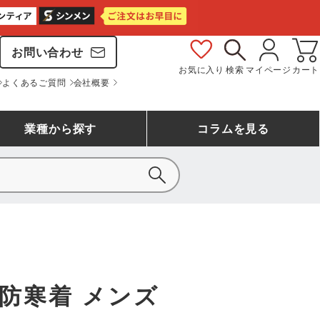
お問い合わせ
お気に入り
検索
マイページ
カート
よくあるご質問
会社概要
業種
から探す
コラム
を見る
シモン
アシックス安全靴ランキング
大工・鳶作業服
事務服(オフィスウェア)
バートル
ェア
つなぎランキング
自動車整備士作業服
ワークスーツ
コーコス
ジーベック
防寒着 メンズ
作業用手袋ランキング
清掃・ビルメンテ作業服
レインウェア・カッパ
おたふく手袋
マック