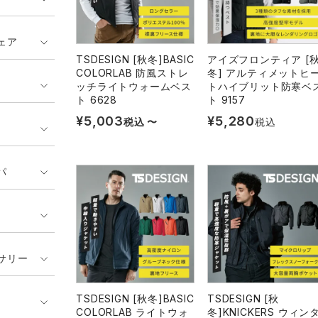
ェア
TSDESIGN [秋冬]BASIC
アイズフロンティア [
COLORLAB 防風ストレ
冬] アルティメットヒ
ッチライトウォームベス
トハイブリット防寒ベ
ト 6628
ト 9157
¥
5,003
¥
5,280
税込
〜
税込
パ
サリー
TSDESIGN [秋冬]BASIC
TSDESIGN [秋
COLORLAB ライトウォ
冬]KNICKERS ウィン