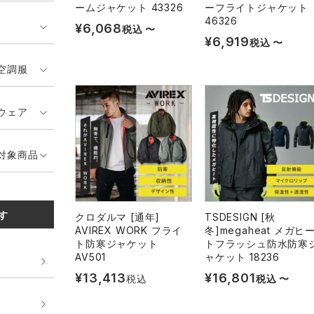
ームジャケット 43326
ーフライトジャケット
46326
¥
6,068
税込
〜
¥
6,919
税込
〜
空調服
ウェア
対象商品
す
クロダルマ [通年]
TSDESIGN [秋
AVIREX WORK フライ
冬]megaheat メガヒ
ト防寒ジャケット
トフラッシュ防水防寒
AV501
ャケット 18236
¥
13,413
¥
16,801
税込
税込
〜