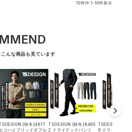
10
件中
1
-
10
件表示
OMMEND
はこんな商品も見ています
TSDESIGN [秋冬]4617
TSDESIGN [秋冬]8465
TSDESIGN [秋冬
エコハイブリッドダブル
2 ドライテックパンツ
6 ドライテック