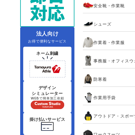
安全靴・作業靴
レインウェアランキング
夜間・高視認性安全服
ヤッケ
アイズフロ
医療白衣
作
住商モンブラン
ボンマックス
シューズ
アイトス ランキング
ファン付きウェア（空調服シリー
ジーベック
電
シンメン
ズ）
日進ゴム
法人向け
お得で便利なサービス
作業着・作業服
ニオイクリア
タカヤ商事
ネーム刺繍
事務服・オフィスウ
アタックベース
サンエス
防寒着
弘進ゴム
藤井電工
デザイン
シミュレーター
作業用手袋
WEBで簡単加工依頼
アウトドア・スポー
掛け払いサービス
ワークスーツ