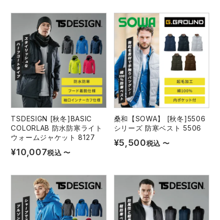
中塚被服
イーブンリバー
ニット
スターライト工業
東洋物産工業
ファン付きウェア
弘進ゴム
藤井電工
防寒
福山ゴム工業
ビッグボーン商事株式会社
カジュアル
TSDESIGN [秋冬]BASIC
桑和【SOWA】 [秋冬]5506
COLORLAB 防水防寒ライト
シリーズ 防寒ベスト 5506
ウォームジャケット 8127
¥
5,500
税込
〜
¥
10,007
税込
〜