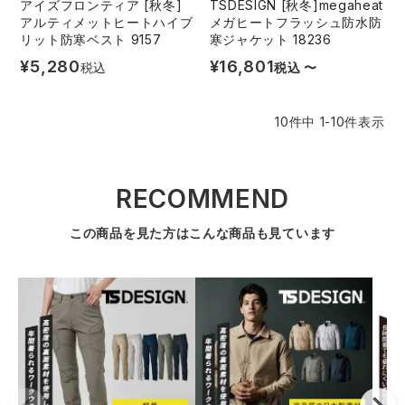
アイズフロンティア [秋冬]
TSDESIGN [秋冬]megaheat
アルティメットヒートハイブ
メガヒートフラッシュ防水防
リット防寒ベスト 9157
寒ジャケット 18236
¥
5,280
¥
16,801
税込
税込
〜
10
件中
1
-
10
件表示
RECOMMEND
この商品を見た方はこんな商品も見ています