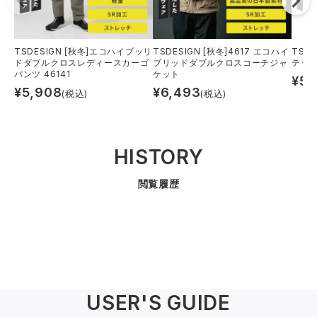
TSDESIGN [秋冬]エコハイブッリ
TSDESIGN [秋冬]4617 エコハイ
TSDE
ドダブルクロスレディースカーゴ
ブリッドダブルクロスコーチジャ
テッ
パンツ 46141
ケット
¥
5,
¥
5,908
¥
6,493
(税込)
(税込)
HISTORY
閲覧履歴
USER'S GUIDE