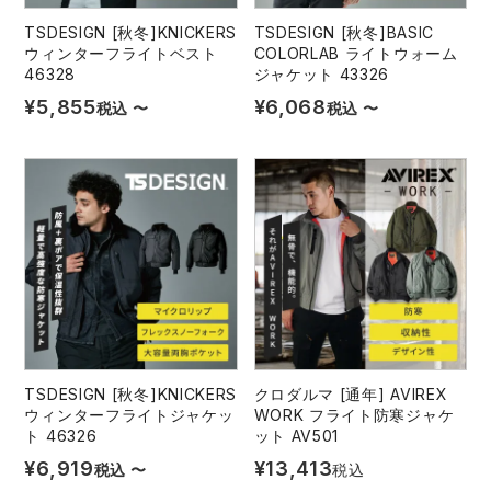
TSDESIGN [秋冬]KNICKERS
TSDESIGN [秋冬]BASIC
レインウェアランキング
シンメン
夜間・高視認性安全服
日進ゴム
ヤッケ
ウィンターフライトベスト
COLORLAB ライトウォーム
46328
ジャケット 43326
¥
5,855
¥
6,068
アイズフロンティア ランキング
ハイパーV
医療白衣・介護服
丸五
税込
〜
税込
〜
作業用小物・アクセサリー
TSDESIGN ランキング
ムービンカット
グラディエーター
鞄・バッグ
コーコス ランキング
ニオイクリア
タカヤ商事
つなぎ
アイトス ランキング
エアークラフト
自重堂
ファン付き作業着・空調服
ジーベック ランキング
サーヴォ
セロリー 大阪支店
電熱ウェア・ヒートウェア
TSDESIGN [秋冬]KNICKERS
クロダルマ [通年] AVIREX
ネーム刺繍・プリント加工対象商品
ウィンターフライトジャケッ
WORK フライト防寒ジャケ
アタックベース
サンエス
ト 46326
ット AV501
刺繍・プリント加工対象商品
作業着
¥
6,919
¥
13,413
税込
〜
税込