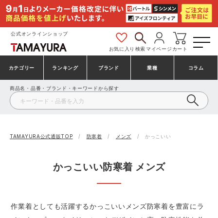
公式オンラインショップ
お気に入り
検索
マイページ
カート
カテゴリー
ランキング
ブランド
業種
コラム
商品名・品番・ブランド・キーワードから探す
安全靴・作業靴
安全靴ランキング
アシックス
建設・建築作業服
ミズノ
シューズ
安全靴スニーカーランキング
プーマ
製造・工場作業服
コンバース（CONVERSE）
TAMAYURA公式通販TOP
防寒着
メンズ
かっこいい
作業着・作業服
シューズランキング
シモン
鉄鋼・機械作業服
バートル
かっこいい防寒着 メンズ
事務服・オフィスウェア
アシックス安全靴ランキング
アイズフロンティア
大工・鳶作業服
TSDESIGN
作業着としても活躍するかっこいいメンズ防寒着を豊富にラ