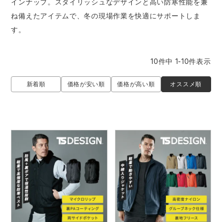
インナップ。スタイリッシュなデザインと高い防寒性能を兼
防寒着
ミズノ安全靴ランキング
寅壱
農作業服
アイトス株式会社
ね備えたアイテムで、冬の現場作業を快適にサポートしま
す。
作業着ランキング
コーコス
電気・設備作業服
ジーベック
作業用手袋
10
件中
1
-
10
件表示
アウトドアウェアランキング
クロダルマ
配達・営業作業服
桑和
アウトドア・スポーツ
オススメ順
新着順
価格が安い順
価格が高い順
つなぎランキング
山田辰
自動車整備士作業服
クレヒフク
ワークスーツ
空調服ランキング
おたふく手袋
DIY・日曜大工作業服
マック
コンプレッションウェア
コンプレッションウェアランキング
住商モンブラン
飲食店ユニフォーム
ボンマックス
作業用ポロシャツ
作業用ポロシャツランキング
GUSH FORCE
運送・倉庫作業服
CUP
安全保護具
作業用手袋ランキング
GDジャパン
清掃・ビルメンテ作業服
カーシーカシマ
レインウェア・カッパ