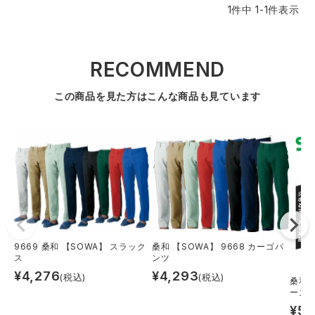
1
件中
1
-
1
件表示
レインウェアランキング
シンメン
夜間・高視認性安全服
日進ゴム
ヤッケ
RECOMMEND
アイズフロンティア ランキング
ハイパーV
医療白衣・介護服
丸五
作業用小物・アクセサリー
この商品を見た方はこんな商品も見ています
TSDESIGN ランキング
ムービンカット
グラディエーター
鞄・バッグ
コーコス ランキング
ニオイクリア
タカヤ商事
つなぎ
アイトス ランキング
エアークラフト
自重堂
ファン付き作業着・空調服
ジーベック ランキング
サーヴォ
セロリー 大阪支店
電熱ウェア・ヒートウェア
9669 桑和 【SOWA】 スラック
桑和 【SOWA】 9668 カーゴパ
ス
ンツ
ネーム刺繍・プリント加工対象商品
¥
4,276
¥
4,293
(税込)
(税込)
アタックベース
サンエス
桑和【
刺繍・プリント加工対象商品
作業着
ーズ 
¥
5,