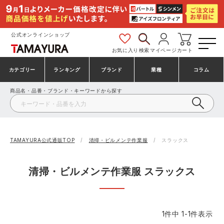
公式オンラインショップ
お気に入り
検索
マイページ
カート
カテゴリー
ランキング
ブランド
業種
コラム
商品名・品番・ブランド・キーワードから探す
安全靴・作業靴
安全靴ランキング
アシックス
建設・建築作業服
ミズノ
シューズ
安全靴スニーカーランキング
プーマ
製造・工場作業服
コンバース（CONVERSE）
TAMAYURA公式通販TOP
清掃・ビルメンテ作業服
スラックス
作業着・作業服
シューズランキング
シモン
鉄鋼・機械作業服
バートル
清掃・ビルメンテ作業服 スラックス
事務服・オフィスウェア
アシックス安全靴ランキング
アイズフロンティア
大工・鳶作業服
TSDESIGN
1
件中
1
-
1
件表示