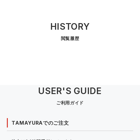
中塚被服
イーブンリバー
ニット
スターライト工業
東洋物産工業
HISTORY
ファン付きウェア
閲覧履歴
弘進ゴム
藤井電工
防寒
福山ゴム工業
ビッグボーン商事株式会社
カジュアル
USER'S GUIDE
ご利用ガイド
TAMAYURAでのご注文