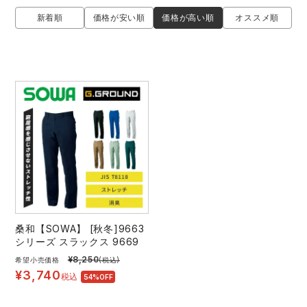
防寒着
ミズノ安全靴ランキング
寅壱
農作業服
アイトス株式会社
価格が高い順
新着順
価格が安い順
オススメ順
作業着ランキング
コーコス
電気・設備作業服
ジーベック
作業用手袋
アウトドアウェアランキング
クロダルマ
配達・営業作業服
桑和
アウトドア・スポーツ
つなぎランキング
山田辰
自動車整備士作業服
クレヒフク
ワークスーツ
空調服ランキング
おたふく手袋
DIY・日曜大工作業服
マック
コンプレッションウェア
コンプレッションウェアランキング
住商モンブラン
飲食店ユニフォーム
ボンマックス
作業用ポロシャツ
桑和【SOWA】 [秋冬]9663
シリーズ スラックス 9669
作業用ポロシャツランキング
GUSH FORCE
運送・倉庫作業服
CUP
安全保護具
¥
8,250
希望小売価格
(税込)
¥
3,740
税込
54%OFF
作業用手袋ランキング
GDジャパン
清掃・ビルメンテ作業服
カーシーカシマ
レインウェア・カッパ