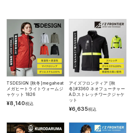
作業着ランキング
コーコス
電気・設備作業服
ジーベック
作業用手袋
アウトドアウェアランキング
クロダルマ
配達・営業作業服
桑和
アウトドア・スポーツ
つなぎランキング
山田辰
自動車整備士作業服
クレヒフク
ワークスーツ
空調服ランキング
おたふく手袋
DIY・日曜大工作業服
マック
コンプレッションウェア
コンプレッションウェアランキング
住商モンブラン
飲食店ユニフォーム
ボンマックス
作業用ポロシャツ
TSDESIGN [秋冬]megaheat
アイズフロンティア [秋
メガヒートライトウォームジ
冬]#3360 ネオフューチャー
作業用ポロシャツランキング
GUSH FORCE
運送・倉庫作業服
CUP
安全保護具
ャケット 1826
A.D.ストレッチワークジャケ
ット
¥
8,140
税込
¥
6,635
税込
作業用手袋ランキング
GDジャパン
清掃・ビルメンテ作業服
カーシーカシマ
レインウェア・カッパ
レインウェアランキング
シンメン
夜間・高視認性安全服
日進ゴム
ヤッケ