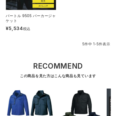
スターライト工業
東洋物産工業
ファン付きウェア
バートル 9505 パーカージャ
弘進ゴム
藤井電工
ケット
防寒
¥
5,534
税込
福山ゴム工業
ビッグボーン商事株式会社
カジュアル
5
件中
1
-
5
件表示
RECOMMEND
この商品を見た方はこんな商品も見ています