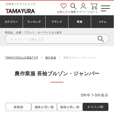
公式オンラインショップ
お気に入り
検索
マイページ
カート
カテゴリー
ランキング
ブランド
業種
コラム
商品名・品番・ブランド・キーワードから探す
安全靴・作業靴
安全靴ランキング
アシックス
建設・建築作業服
ミズノ
シューズ
安全靴スニーカーランキング
プーマ
製造・工場作業服
コンバース（CONVERSE）
TAMAYURA公式通販TOP
農作業服
長袖ブルゾン・ジャンパー
作業着・作業服
シューズランキング
シモン
鉄鋼・機械作業服
バートル
農作業服 長袖ブルゾン・ジャンパー
事務服・オフィスウェア
アシックス安全靴ランキング
アイズフロンティア
大工・鳶作業服
TSDESIGN
5
件中
1
-
5
件表示
防寒着
ミズノ安全靴ランキング
寅壱
農作業服
アイトス株式会社
オススメ順
新着順
価格が安い順
価格が高い順