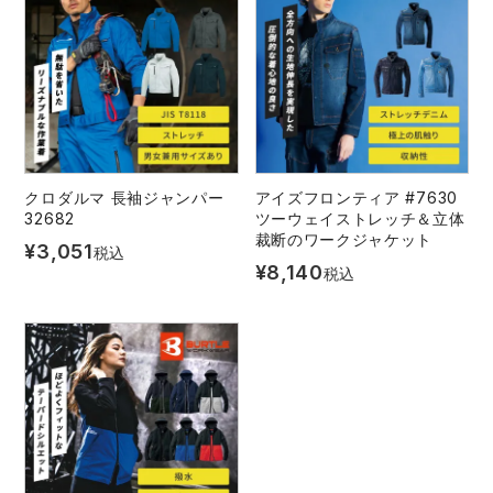
アイズフロンティア ランキング
ハイパーV
医療白衣・介護服
丸五
作業用小物・アクセサリー
TSDESIGN ランキング
ムービンカット
グラディエーター
鞄・バッグ
コーコス ランキング
ニオイクリア
タカヤ商事
つなぎ
クロダルマ 長袖ジャンパー
アイズフロンティア #7630
32682
ツーウェイストレッチ＆立体
裁断のワークジャケット
アイトス ランキング
エアークラフト
自重堂
¥
3,051
税込
ファン付き作業着・空調服
¥
8,140
税込
ジーベック ランキング
サーヴォ
セロリー 大阪支店
電熱ウェア・ヒートウェア
ネーム刺繍・プリント加工対象商品
アタックベース
サンエス
刺繍・プリント加工対象商品
作業着
中塚被服
イーブンリバー
ニット