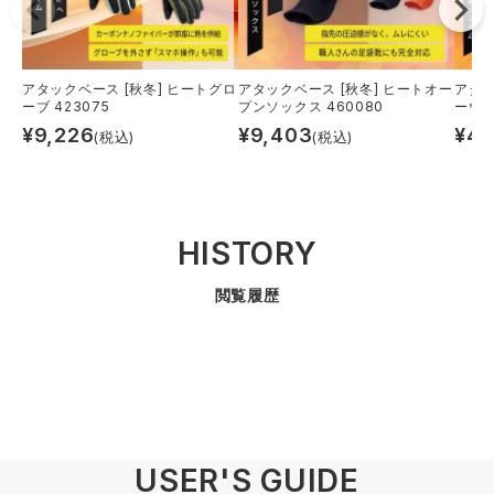
中塚被服
イーブンリバー
ニット
スターライト工業
東洋物産工業
アタックベース [秋冬] ヒートグロ
アタックベース [秋冬] ヒートオー
アタッ
ファン付きウェア
ーブ 423075
プンソックス 460080
ーウォ
¥
9,226
¥
9,403
¥
4,
(税込)
(税込)
弘進ゴム
藤井電工
防寒
福山ゴム工業
ビッグボーン商事株式会社
カジュアル
HISTORY
閲覧履歴
USER'S GUIDE