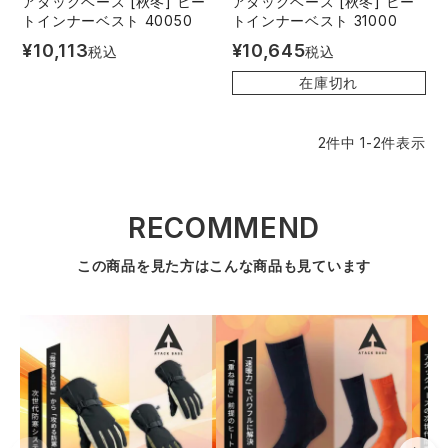
アタックベース [秋冬] ヒー
アタックベース [秋冬] ヒー
トインナーベスト 40050
トインナーベスト 31000
レインウェアランキング
シンメン
夜間・高視認性安全服
日進ゴム
ヤッケ
¥
10,113
¥
10,645
税込
税込
在庫切れ
アイズフロンティア ランキング
ハイパーV
医療白衣・介護服
丸五
作業用小物・アクセサリー
2
件中
1
-
2
件表示
TSDESIGN ランキング
ムービンカット
グラディエーター
鞄・バッグ
コーコス ランキング
ニオイクリア
タカヤ商事
RECOMMEND
つなぎ
この商品を見た方はこんな商品も見ています
アイトス ランキング
エアークラフト
自重堂
ファン付き作業着・空調服
ジーベック ランキング
サーヴォ
セロリー 大阪支店
電熱ウェア・ヒートウェア
ネーム刺繍・プリント加工対象商品
アタックベース
サンエス
刺繍・プリント加工対象商品
作業着