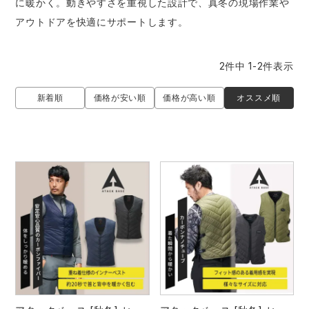
に暖かく。動きやすさを重視した設計で、真冬の現場作業や
防寒着
ミズノ安全靴ランキング
寅壱
農作業服
アイトス株式会社
アウトドアを快適にサポートします。
作業着ランキング
コーコス
電気・設備作業服
ジーベック
作業用手袋
2
件中
1
-
2
件表示
アウトドアウェアランキング
クロダルマ
配達・営業作業服
桑和
アウトドア・スポーツ
オススメ順
新着順
価格が安い順
価格が高い順
つなぎランキング
山田辰
自動車整備士作業服
クレヒフク
ワークスーツ
空調服ランキング
おたふく手袋
DIY・日曜大工作業服
マック
コンプレッションウェア
コンプレッションウェアランキング
住商モンブラン
飲食店ユニフォーム
ボンマックス
作業用ポロシャツ
作業用ポロシャツランキング
GUSH FORCE
運送・倉庫作業服
CUP
安全保護具
作業用手袋ランキング
GDジャパン
清掃・ビルメンテ作業服
カーシーカシマ
レインウェア・カッパ