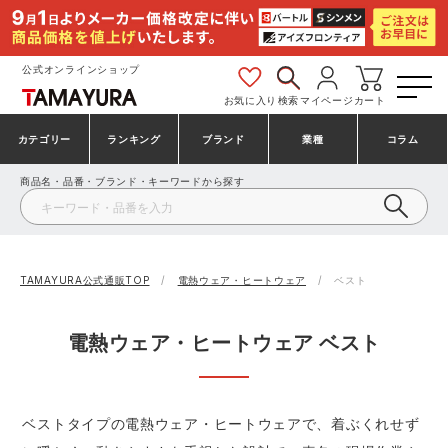
公式オンラインショップ
お気に入り
検索
マイページ
カート
カテゴリー
ランキング
ブランド
業種
コラム
商品名・品番・ブランド・キーワードから探す
安全靴・作業靴
安全靴ランキング
アシックス
建設・建築作業服
ミズノ
シューズ
安全靴スニーカーランキング
プーマ
製造・工場作業服
コンバース（CONVERSE）
TAMAYURA公式通販TOP
電熱ウェア・ヒートウェア
ベスト
作業着・作業服
シューズランキング
シモン
鉄鋼・機械作業服
バートル
電熱ウェア・ヒートウェア ベスト
事務服・オフィスウェア
アシックス安全靴ランキング
アイズフロンティア
大工・鳶作業服
TSDESIGN
ベストタイプの電熱ウェア・ヒートウェアで、着ぶくれせず