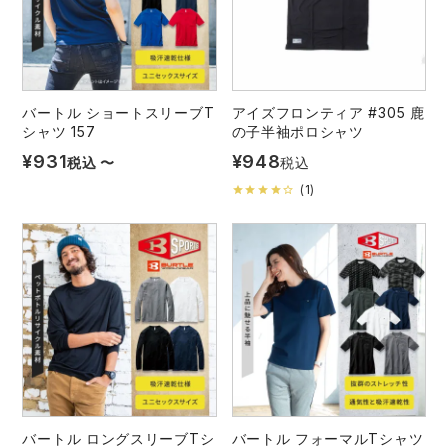
中塚被服
イーブンリバー
ニット
スターライト工業
東洋物産工業
ファン付きウェア
バートル ショートスリーブT
アイズフロンティア #305 鹿
弘進ゴム
藤井電工
シャツ 157
の子半袖ポロシャツ
防寒
¥
931
¥
948
税込
〜
税込
福山ゴム工業
ビッグボーン商事株式会社
(
1
)
カジュアル
バートル ロングスリーブTシ
バートル フォーマルTシャツ