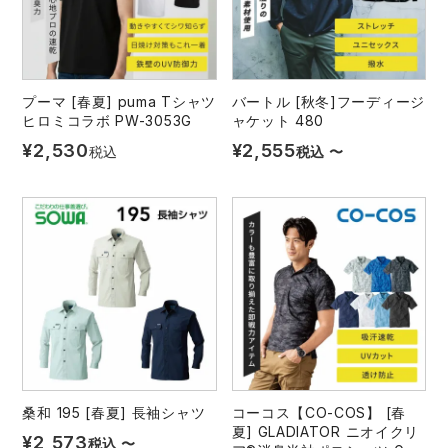
プーマ [春夏] puma Tシャツ
バートル [秋冬]フーディージ
ヒロミコラボ PW-3053G
ャケット 480
¥
2,530
¥
2,555
税込
税込
〜
桑和 195 [春夏] 長袖シャツ
コーコス【CO-COS】 [春
夏] GLADIATOR ニオイクリ
¥
2,573
税込
〜