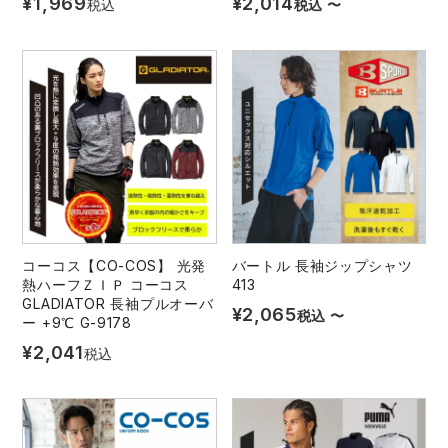
¥
1,969
¥
2,014
税込
税込
〜
コーコス【CO-COS】 光発
バートル 長袖ジップシャツ
熱ハーフＺＩＰ コーコス
413
GLADIATOR 長袖プルオーバ
¥
2,065
税込
〜
ー +9℃ G-9178
¥
2,041
税込