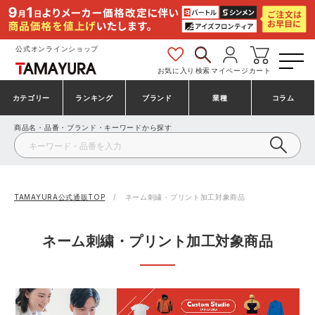
公式オンラインショップ
お気に入り
検索
マイページ
カート
カテゴリー
ランキング
ブランド
業種
コラム
商品名・品番・ブランド・キーワードから探す
安全靴・作業靴
安全靴ランキング
アシックス
建設・建築作業服
ミズノ
シューズ
安全靴スニーカーランキング
プーマ
製造・工場作業服
コンバース（CONVERSE）
TAMAYURA公式通販TOP
ネーム刺繍・プリント加工対象商品
作業着・作業服
シューズランキング
シモン
鉄鋼・機械作業服
バートル
ネーム刺繍・プリント加工対象商品
事務服・オフィスウェア
アシックス安全靴ランキング
アイズフロンティア
大工・鳶作業服
TSDESIGN