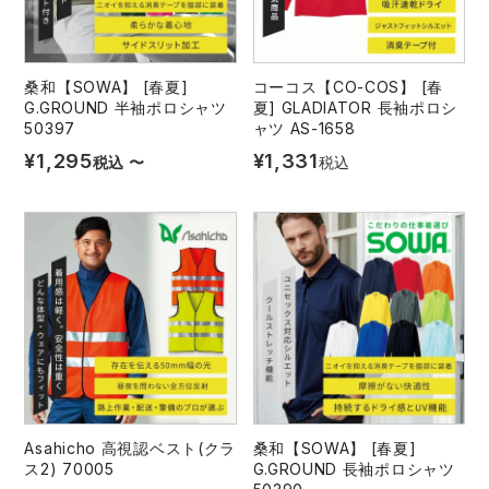
桑和【SOWA】 [春夏]
コーコス【CO-COS】 [春
G.GROUND 半袖ポロシャツ
夏] GLADIATOR 長袖ポロシ
50397
ャツ AS-1658
¥
1,295
¥
1,331
税込
〜
税込
Asahicho 高視認ベスト(クラ
桑和【SOWA】 [春夏]
ス2) 70005
G.GROUND 長袖ポロシャツ