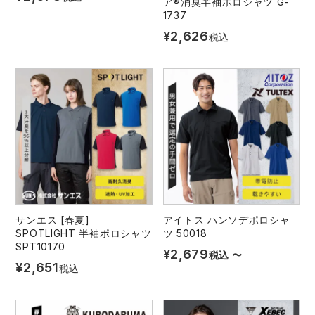
ア®消臭半袖ポロシャツ G-
1737
¥
2,626
税込
サンエス [春夏]
アイトス ハンソデポロシャ
SPOTLIGHT 半袖ポロシャツ
ツ 50018
SPT10170
¥
2,679
税込
〜
¥
2,651
税込