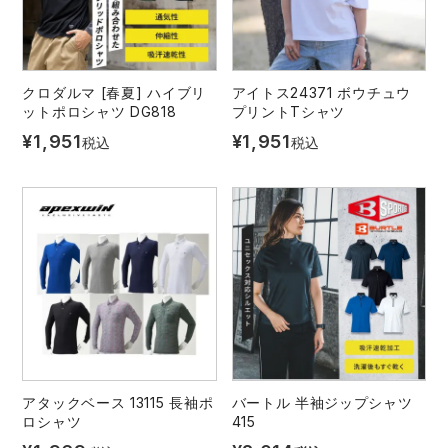
クロダルマ [春夏] ハイブリ
アイトス24371 ボウチュウ
ットポロシャツ DG818
プリントTシャツ
¥
1,951
¥
1,951
税込
税込
アタックベース 13115 長袖ポ
バートル 半袖ジップシャツ
ロシャツ
415