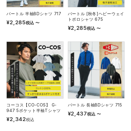
バートル 半袖BDシャツ 717
バートル [秋冬]ヘビーウェイ
トポロシャツ 675
¥
2,285
税込
〜
¥
2,285
税込
〜
コーコス【CO-COS】 G-
バートル 長袖BDシャツ 715
947 5ポケット半袖Tシャツ
¥
2,437
税込
〜
¥
2,342
税込