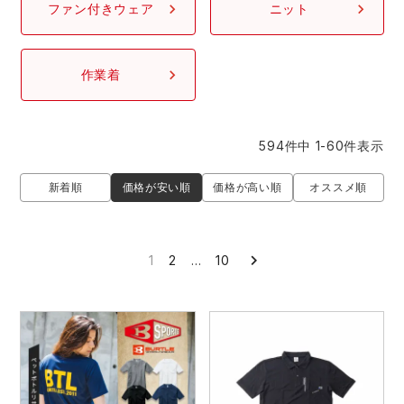
ファン付きウェア
ニット
レインウェアランキング
シンメン
夜間・高視認性安全服
日進ゴム
ヤッケ
作業着
アイズフロンティア ランキング
ハイパーV
医療白衣・介護服
丸五
作業用小物・アクセサリー
TSDESIGN ランキング
ムービンカット
グラディエーター
594
件中
1
-
60
件表示
鞄・バッグ
価格が安い順
新着順
価格が高い順
オススメ順
コーコス ランキング
ニオイクリア
タカヤ商事
つなぎ
アイトス ランキング
エアークラフト
自重堂
1
2
…
10
ファン付き作業着・空調服
ジーベック ランキング
サーヴォ
セロリー 大阪支店
電熱ウェア・ヒートウェア
ネーム刺繍・プリント加工対象商品
アタックベース
サンエス
刺繍・プリント加工対象商品
作業着