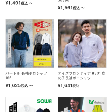
50390
¥
1,491
税込
〜
¥
1,561
税込
〜
バートル 長袖ポロシャツ
アイズフロンティア #301 鹿
165
の子長袖ポロシャツ
¥
1,625
¥
1,641
税込
〜
税込