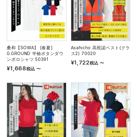
桑和【SOWA】 [春夏]
Asahicho 高視認ベスト(クラ
G.GROUND 半袖ボタンダウ
ス2) 70020
ンポロシャツ 50391
¥
1,722
税込
〜
¥
1,668
税込
〜