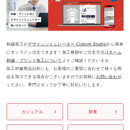
防寒着
ミズノ安全靴ランキング
寅壱
農作業服
アイトス株式会社
作業着ランキング
コーコス
電気・設備作業服
ジーベック
作業用手袋
アウトドアウェアランキング
クロダルマ
配達・営業作業服
桑和
アウトドア・スポーツ
刺繍加工が
デザインシミュレーター Custom Studio
から簡単
にオンライン注文できます！加工種類やご注文方法は
ネーム
つなぎランキング
山田辰
自動車整備士作業服
クレヒフク
ワークスーツ
刺繍・プリント加工について
よりご確認くださいませ。
加工対象商品以外にも、お客様のご要望に合わせて様々な商
空調服ランキング
おたふく手袋
DIY・日曜大工作業服
マック
コンプレッションウェア
品を加工できる場合がございますのでお気軽に
お問い合わせ
ください。専門スタッフが丁寧に対応いたします。
コンプレッションウェアランキング
住商モンブラン
飲食店ユニフォーム
ボンマックス
作業用ポロシャツ
作業用ポロシャツランキング
GUSH FORCE
運送・倉庫作業服
CUP
安全保護具
カジュアル
防寒
作業用手袋ランキング
GDジャパン
清掃・ビルメンテ作業服
カーシーカシマ
レインウェア・カッパ