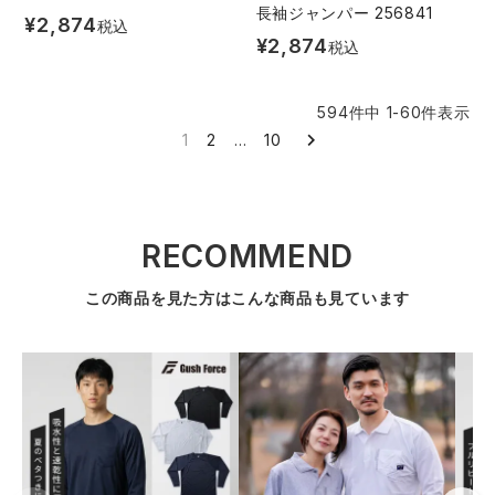
長袖ジャンパー 256841
¥
2,874
税込
¥
2,874
税込
594
件中
1
-
60
件表示
1
2
…
10
RECOMMEND
この商品を見た方はこんな商品も見ています