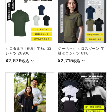
クロダルマ [春夏] 半袖ポロ
ジーベック クロスゾーン 半
シャツ 26906
袖ポロシャツ 6110
¥
2,679
¥
2,715
税込
〜
税込
〜