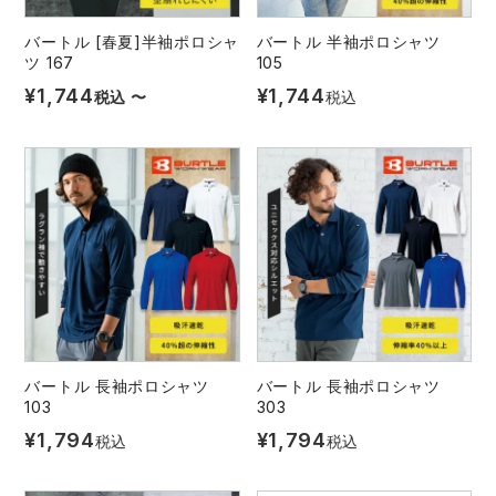
バートル [春夏]半袖ポロシャ
バートル 半袖ポロシャツ
ツ 167
105
¥
1,744
¥
1,744
税込
〜
税込
バートル 長袖ポロシャツ
バートル 長袖ポロシャツ
103
303
¥
1,794
¥
1,794
税込
税込