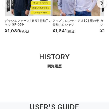
ガッシュフォース [春夏] 長袖Tシ
アイズフロンティア #301 鹿の子
ガッシ
ャツ GF-059
長袖ポロシャツ
シャツ
¥
1,089
¥
1,641
¥
1,
(税込)
(税込)
HISTORY
閲覧履歴
USER'S GUIDE