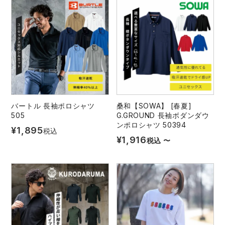
バートル 長袖ポロシャツ
桑和【SOWA】 [春夏]
505
G.GROUND 長袖ボダンダウ
ンポロシャツ 50394
¥
1,895
税込
¥
1,916
税込
〜