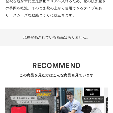
全靴を脱がずに土足禁止エリアへ入れるため、靴の脱ぎ履き
防寒着
ミズノ安全靴ランキング
寅壱
農作業服
アイトス株式会社
の手間を軽減。そのまま靴の上から使用できるタイプもあ
り、スムーズな動線づくりに役立ちます。
作業着ランキング
コーコス
電気・設備作業服
ジーベック
作業用手袋
アウトドアウェアランキング
クロダルマ
配達・営業作業服
桑和
アウトドア・スポーツ
現在登録されている商品はありません。
つなぎランキング
山田辰
自動車整備士作業服
クレヒフク
ワークスーツ
空調服ランキング
おたふく手袋
DIY・日曜大工作業服
マック
コンプレッションウェア
RECOMMEND
この商品を見た方はこんな商品も見ています
コンプレッションウェアランキング
住商モンブラン
飲食店ユニフォーム
ボンマックス
作業用ポロシャツ
作業用ポロシャツランキング
GUSH FORCE
運送・倉庫作業服
CUP
安全保護具
作業用手袋ランキング
GDジャパン
清掃・ビルメンテ作業服
カーシーカシマ
レインウェア・カッパ