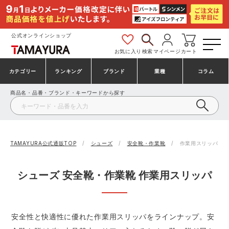
公式オンラインショップ
お気に入り
検索
マイページ
カート
カテゴリー
ランキング
ブランド
業種
コラム
商品名・品番・ブランド・キーワードから探す
安全靴・作業靴
安全靴ランキング
アシックス
建設・建築作業服
ミズノ
シューズ
安全靴スニーカーランキング
プーマ
製造・工場作業服
コンバース（CONVERSE）
TAMAYURA公式通販TOP
シューズ
安全靴・作業靴
作業用スリッパ
作業着・作業服
シューズランキング
シモン
鉄鋼・機械作業服
バートル
シューズ 安全靴・作業靴 作業用スリッパ
事務服・オフィスウェア
アシックス安全靴ランキング
アイズフロンティア
大工・鳶作業服
TSDESIGN
安全性と快適性に優れた作業用スリッパをラインナップ。安