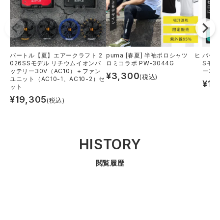
レインウェアランキング
シンメン
夜間・高視認性安全服
日進ゴム
ヤッケ
アイズフロンティア ランキング
ハイパーV
医療白衣・介護服
丸五
作業用小物・アクセサリー
バートル【夏】エアークラフト 2
puma [春夏] 半袖ポロシャツ ヒ
バート
026SSモデル リチウムイオンバ
ロミコラボ PW-3044G
Sモデ
ッテリー30V（AC10）＋ファン
ー30V
¥
3,300
TSDESIGN ランキング
ムービンカット
グラディエーター
(税込)
ユニット（AC10-1、AC10-2）セ
鞄・バッグ
¥
13
ット
¥
19,305
(税込)
コーコス ランキング
ニオイクリア
タカヤ商事
つなぎ
アイトス ランキング
エアークラフト
自重堂
HISTORY
ファン付き作業着・空調服
閲覧履歴
ジーベック ランキング
サーヴォ
セロリー 大阪支店
電熱ウェア・ヒートウェア
ネーム刺繍・プリント加工対象商品
アタックベース
サンエス
刺繍・プリント加工対象商品
作業着