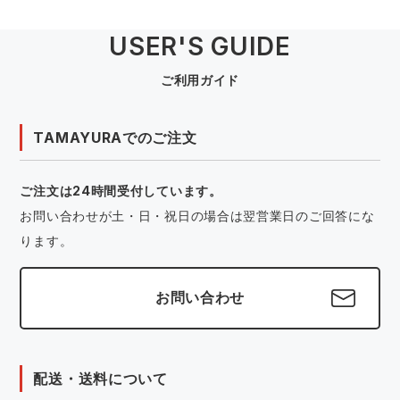
中塚被服
イーブンリバー
ニット
USER'S GUIDE
スターライト工業
東洋物産工業
ファン付きウェア
ご利用ガイド
弘進ゴム
藤井電工
防寒
TAMAYURAでのご注文
福山ゴム工業
ビッグボーン商事株式会社
カジュアル
ご注文は24時間受付しています。
お問い合わせが土・日・祝日の場合は翌営業日のご回答にな
ります。
お問い合わせ
配送・送料について