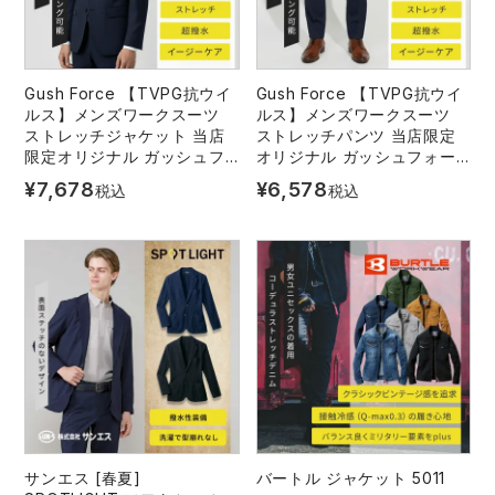
レインウェアランキング
シンメン
夜間・高視認性安全服
日進ゴム
ヤッケ
Gush Force 【TVPG抗ウイ
Gush Force 【TVPG抗ウイ
アイズフロンティア ランキング
ハイパーV
医療白衣・介護服
丸五
ルス】メンズワークスーツ
ルス】メンズワークスーツ
作業用小物・アクセサリー
ストレッチジャケット 当店
ストレッチパンツ 当店限定
限定オリジナル ガッシュフ
オリジナル ガッシュフォー
TSDESIGN ランキング
ムービンカット
グラディエーター
ォース GF-013
ス GF-014
鞄・バッグ
¥
7,678
¥
6,578
税込
税込
コーコス ランキング
ニオイクリア
タカヤ商事
つなぎ
アイトス ランキング
エアークラフト
自重堂
ファン付き作業着・空調服
ジーベック ランキング
サーヴォ
セロリー 大阪支店
電熱ウェア・ヒートウェア
ネーム刺繍・プリント加工対象商品
アタックベース
サンエス
刺繍・プリント加工対象商品
作業着
サンエス [春夏]
バートル ジャケット 5011