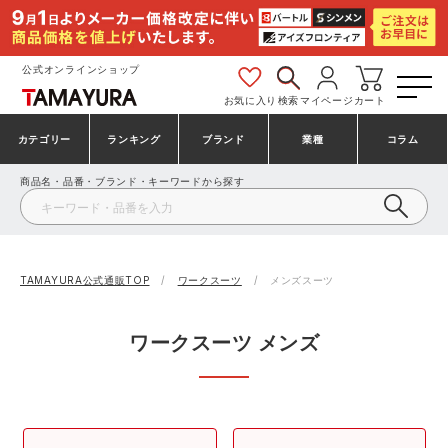
公式オンラインショップ
お気に入り
検索
マイページ
カート
カテゴリー
ランキング
ブランド
業種
コラム
商品名・品番・ブランド・キーワードから探す
安全靴・作業靴
安全靴ランキング
アシックス
建設・建築作業服
ミズノ
シューズ
安全靴スニーカーランキング
プーマ
製造・工場作業服
コンバース（CONVERSE）
TAMAYURA公式通販TOP
ワークスーツ
メンズスーツ
作業着・作業服
シューズランキング
シモン
鉄鋼・機械作業服
バートル
ワークスーツ メンズ
事務服・オフィスウェア
アシックス安全靴ランキング
アイズフロンティア
大工・鳶作業服
TSDESIGN