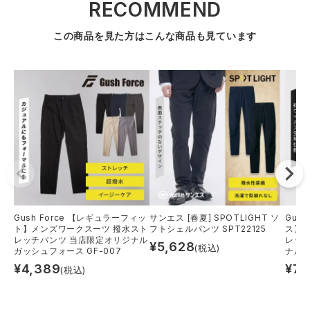
RECOMMEND
この商品を見た方はこんな商品も見ています
Gush Force 【レギュラーフィッ
サンエス [春夏] SPOTLIGHT ソ
Gush
ト】メンズワークスーツ 撥水スト
フトシェルパンツ SPT22125
ス】
レッチパンツ 当店限定オリジナル
レッ
¥
5,628
(税込)
ガッシュフォース GF-007
ナル 
¥
4,389
¥
7,
(税込)