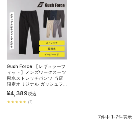
Gush Force 【レギュラーフ
ィット】メンズワークスーツ
撥水ストレッチパンツ 当店
限定オリジナル ガッシュフ
ォース GF-007
¥
4,389
税込
(
1
)
7
件中
1
-
7
件表示