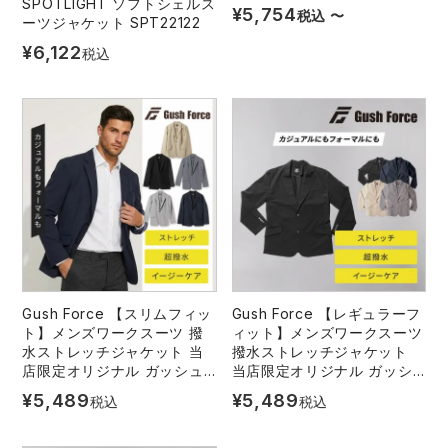
SPOTLIGHT ソフトシェルス
中塚被服
イーブンリバー
¥
5,754
税込
〜
ーツジャケット SPT22122
ニット
¥
6,122
税込
スターライト工業
東洋物産工業
ファン付きウェア
弘進ゴム
藤井電工
防寒
福山ゴム工業
ビッグボーン商事株式会社
カジュアル
Gush Force 【スリムフィッ
Gush Force 【レギュラーフ
ト】メンズワークスーツ 撥
ィット】メンズワークスーツ
水ストレッチジャケット 当
撥水ストレッチジャケット
店限定オリジナル ガッシュ
当店限定オリジナル ガッシ
フォース GF-006
ュフォース GF-011
¥
5,489
¥
5,489
税込
税込