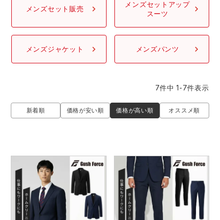
防寒着
ミズノ安全靴ランキング
寅壱
農作業服
アイトス株式会社
メンズセットアップ
メンズセット販売
スーツ
作業着ランキング
コーコス
電気・設備作業服
ジーベック
作業用手袋
メンズジャケット
メンズパンツ
アウトドアウェアランキング
クロダルマ
配達・営業作業服
桑和
アウトドア・スポーツ
7
件中
1
-
7
件表示
つなぎランキング
山田辰
自動車整備士作業服
クレヒフク
ワークスーツ
価格が高い順
新着順
価格が安い順
オススメ順
空調服ランキング
おたふく手袋
DIY・日曜大工作業服
マック
コンプレッションウェア
コンプレッションウェアランキング
住商モンブラン
飲食店ユニフォーム
ボンマックス
作業用ポロシャツ
作業用ポロシャツランキング
GUSH FORCE
運送・倉庫作業服
CUP
安全保護具
作業用手袋ランキング
GDジャパン
清掃・ビルメンテ作業服
カーシーカシマ
レインウェア・カッパ