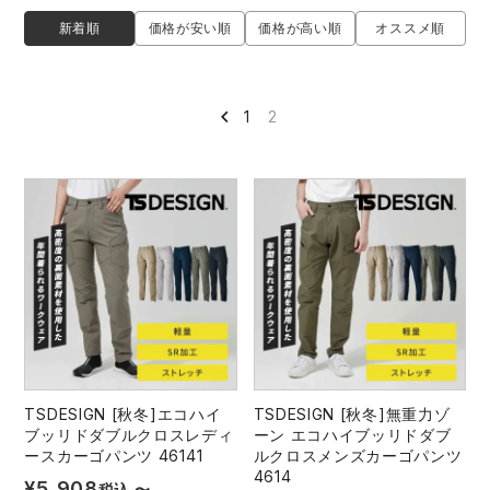
防寒着
ミズノ安全靴ランキング
寅壱
農作業服
アイトス株式会社
新着順
価格が安い順
価格が高い順
オススメ順
作業着ランキング
コーコス
電気・設備作業服
ジーベック
作業用手袋
1
2
アウトドアウェアランキング
クロダルマ
配達・営業作業服
桑和
アウトドア・スポーツ
つなぎランキング
山田辰
自動車整備士作業服
クレヒフク
ワークスーツ
空調服ランキング
おたふく手袋
DIY・日曜大工作業服
マック
コンプレッションウェア
コンプレッションウェアランキング
住商モンブラン
飲食店ユニフォーム
ボンマックス
作業用ポロシャツ
作業用ポロシャツランキング
GUSH FORCE
運送・倉庫作業服
CUP
安全保護具
TSDESIGN [秋冬]エコハイ
TSDESIGN [秋冬]無重力ゾ
ブッリドダブルクロスレディ
ーン エコハイブッリドダブ
ースカーゴパンツ 46141
ルクロスメンズカーゴパンツ
作業用手袋ランキング
GDジャパン
清掃・ビルメンテ作業服
カーシーカシマ
レインウェア・カッパ
4614
¥
5,908
税込
〜