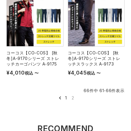
中塚被服
イーブンリバー
ニット
スターライト工業
東洋物産工業
ファン付きウェア
弘進ゴム
藤井電工
防寒
コーコス【CO-COS】 [秋
コーコス【CO-COS】 [秋
福山ゴム工業
ビッグボーン商事株式会社
冬]A-9170シリーズ ストレ
冬]A-9170シリーズ ストレ
カジュアル
ッチカーゴパンツ A-9175
ッチスラックス A-9173
¥
4,010
¥
4,045
税込
〜
税込
〜
66
件中
61
-
66
件表示
1
2
RECOMMEND