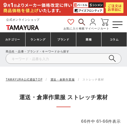
公式オンラインショップ
お気に入り
検索
マイページ
カート
カテゴリー
ランキング
ブランド
業種
コラム
商品名・品番・ブランド・キーワードから探す
安全靴・作業靴
安全靴ランキング
アシックス
建設・建築作業服
ミズノ
シューズ
安全靴スニーカーランキング
プーマ
製造・工場作業服
コンバース（CONVERSE）
TAMAYURA公式通販TOP
運送・倉庫作業服
ストレッチ素材
作業着・作業服
シューズランキング
シモン
鉄鋼・機械作業服
バートル
運送・倉庫作業服 ストレッチ素材
事務服・オフィスウェア
アシックス安全靴ランキング
アイズフロンティア
大工・鳶作業服
TSDESIGN
66
件中
61
-
66
件表示