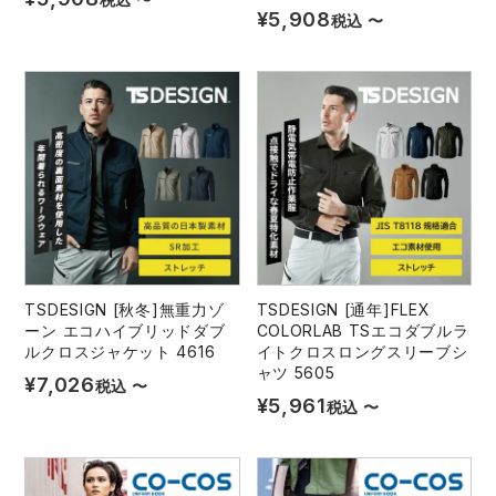
¥
5,908
税込
〜
レインウェアランキング
シンメン
夜間・高視認性安全服
日進ゴム
ヤッケ
アイズフロンティア ランキング
ハイパーV
医療白衣・介護服
丸五
作業用小物・アクセサリー
TSDESIGN ランキング
ムービンカット
グラディエーター
鞄・バッグ
コーコス ランキング
ニオイクリア
タカヤ商事
つなぎ
アイトス ランキング
エアークラフト
自重堂
TSDESIGN [秋冬]無重力ゾ
TSDESIGN [通年]FLEX
ファン付き作業着・空調服
ーン エコハイブリッドダブ
COLORLAB TSエコダブルラ
ルクロスジャケット 4616
イトクロスロングスリーブシ
ャツ 5605
ジーベック ランキング
サーヴォ
セロリー 大阪支店
¥
7,026
税込
〜
電熱ウェア・ヒートウェア
¥
5,961
税込
〜
ネーム刺繍・プリント加工対象商品
アタックベース
サンエス
刺繍・プリント加工対象商品
作業着