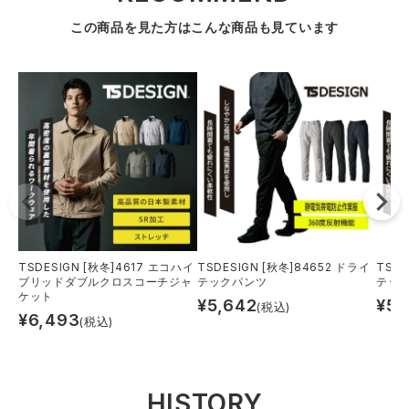
この商品を見た方はこんな商品も見ています
TSDESIGN [秋冬]4617 エコハイ
TSDESIGN [秋冬]84652 ドライ
TSDE
ブリッドダブルクロスコーチジャ
テックパンツ
テッ
ケット
¥
5,642
¥
5,
(税込)
¥
6,493
(税込)
HISTORY