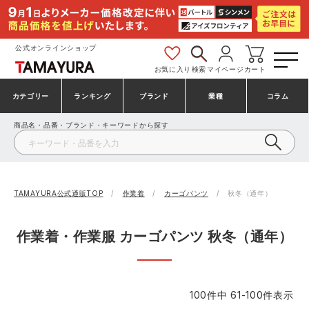
公式オンラインショップ
お気に入り
検索
マイページ
カート
カテゴリー
ランキング
ブランド
業種
コラム
商品名・品番・ブランド・キーワードから探す
安全靴・作業靴
安全靴ランキング
アシックス
建設・建築作業服
ミズノ
シューズ
安全靴スニーカーランキング
プーマ
製造・工場作業服
コンバース（CONVERSE）
TAMAYURA公式通販TOP
作業着
カーゴパンツ
秋冬（通年）
作業着・作業服
シューズランキング
シモン
鉄鋼・機械作業服
バートル
作業着・作業服 カーゴパンツ 秋冬（通年）
事務服・オフィスウェア
アシックス安全靴ランキング
アイズフロンティア
大工・鳶作業服
TSDESIGN
100
件中
61
-
100
件表示