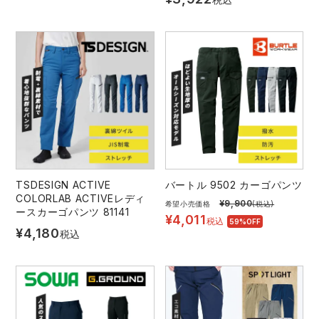
レインウェアランキング
シンメン
夜間・高視認性安全服
日進ゴム
ヤッケ
アイズフロンティア ランキング
ハイパーV
医療白衣・介護服
丸五
作業用小物・アクセサリー
TSDESIGN ランキング
ムービンカット
グラディエーター
鞄・バッグ
コーコス ランキング
ニオイクリア
タカヤ商事
つなぎ
TSDESIGN ACTIVE
バートル 9502 カーゴパンツ
アイトス ランキング
エアークラフト
自重堂
COLORLAB ACTIVEレディ
¥
9,900
希望小売価格
(税込)
ファン付き作業着・空調服
ースカーゴパンツ 81141
¥
4,011
税込
59%OFF
¥
4,180
税込
ジーベック ランキング
サーヴォ
セロリー 大阪支店
電熱ウェア・ヒートウェア
ネーム刺繍・プリント加工対象商品
アタックベース
サンエス
刺繍・プリント加工対象商品
作業着