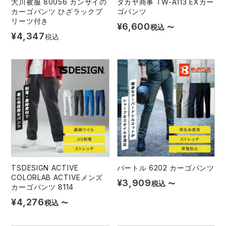
大川被服 80056 カンサイの
タカヤ商事 TW-A113 EXカー
カーゴパンツ ひざラックプ
ゴパンツ
リーツ付き
¥
6,600
税込
〜
¥
4,347
税込
TSDESIGN ACTIVE
バートル 6202 カーゴパンツ
COLORLAB ACTIVEメンズ
¥
3,909
税込
〜
カーゴパンツ 8114
¥
4,276
税込
〜