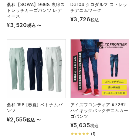
桑和【SOWA】9668 裏綿ス
DG104 クロダルマ ストレッ
トレッチカーゴパンツ レデ
チデニムワーク
ィース
¥
3,726
税込
¥
3,520
税込
〜
桑和 198 [春夏] ベトナムパ
アイズフロンティア #7262
ンツ
ハイキックバックデニムカー
ゴパンツ
¥
2,555
税込
〜
¥
5,635
税込
(
1
)