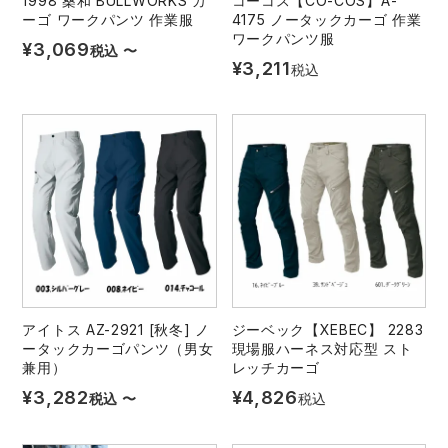
1998 桑和 BULLWORKS カ
コーコス【CO-COS】A-
ーゴ ワークパンツ 作業服
4175 ノータックカーゴ 作業
ワークパンツ服
¥
3,069
税込
〜
¥
3,211
税込
アイトス AZ-2921 [秋冬] ノ
ジーベック【XEBEC】 2283
ータックカーゴパンツ（男女
現場服ハーネス対応型 スト
兼用）
レッチカーゴ
¥
3,282
¥
4,826
税込
〜
税込