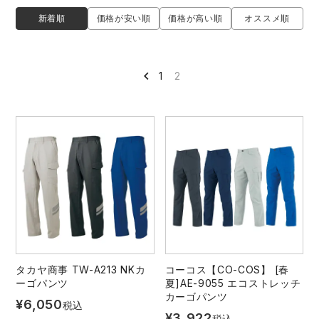
防寒着
ミズノ安全靴ランキング
寅壱
農作業服
アイトス株式会社
新着順
価格が安い順
価格が高い順
オススメ順
作業着ランキング
コーコス
電気・設備作業服
ジーベック
作業用手袋
1
2
アウトドアウェアランキング
クロダルマ
配達・営業作業服
桑和
アウトドア・スポーツ
つなぎランキング
山田辰
自動車整備士作業服
クレヒフク
ワークスーツ
空調服ランキング
おたふく手袋
DIY・日曜大工作業服
マック
コンプレッションウェア
コンプレッションウェアランキング
住商モンブラン
飲食店ユニフォーム
ボンマックス
作業用ポロシャツ
作業用ポロシャツランキング
GUSH FORCE
運送・倉庫作業服
CUP
安全保護具
タカヤ商事 TW-A213 NKカ
コーコス【CO-COS】 [春
ーゴパンツ
夏]AE-9055 エコストレッチ
カーゴパンツ
作業用手袋ランキング
GDジャパン
清掃・ビルメンテ作業服
カーシーカシマ
¥
6,050
税込
レインウェア・カッパ
¥
3,922
税込