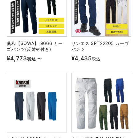
中塚被服
イーブンリバー
ニット
スターライト工業
東洋物産工業
ファン付きウェア
弘進ゴム
藤井電工
桑和【SOWA】 9666 カー
サンエス SPT22205 カーゴ
防寒
ゴパンツ(反射材付き)
パンツ
¥
4,773
¥
4,435
福山ゴム工業
ビッグボーン商事株式会社
税込
〜
税込
カジュアル