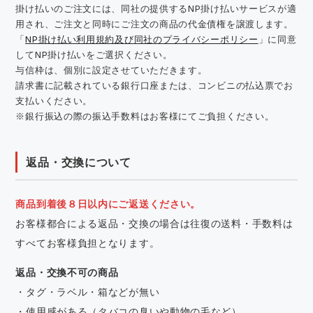
掛け払いのご注文には、同社の提供するNP掛け払いサービスが適
用され、ご注文と同時にご注文の商品の代金債権を譲渡します。
「
NP掛け払い利用規約及び同社のプライバシーポリシー
」に同意
してNP掛け払いをご選択ください。
与信枠は、個別に設定させていただきます。
請求書に記載されている銀行口座または、コンビニの払込票でお
支払いください。
※銀行振込の際の振込手数料はお客様にてご負担ください。
返品・交換について
商品到着後８日以内にご返送ください。
お客様都合による返品・交換の場合は往復の送料・手数料は
すべてお客様負担となります。
返品・交換不可の商品
・タグ・ラベル・箱などが無い
・使用感がある（タバコの臭いや動物の毛など）