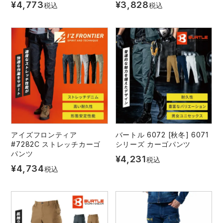
¥
4,773
¥
3,828
税込
税込
アイズフロンティア
バートル 6072 [秋冬] 6071
#7282C ストレッチカーゴ
シリーズ カーゴパンツ
パンツ
¥
4,231
税込
¥
4,734
税込