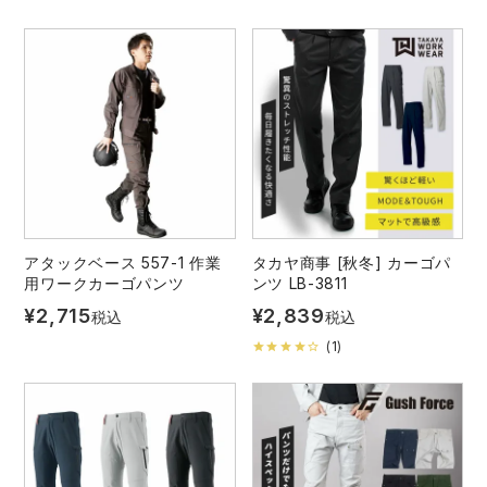
アタックベース 557-1 作業
タカヤ商事 [秋冬] カーゴパ
用ワークカーゴパンツ
ンツ LB-3811
¥
2,715
¥
2,839
税込
税込
(
1
)