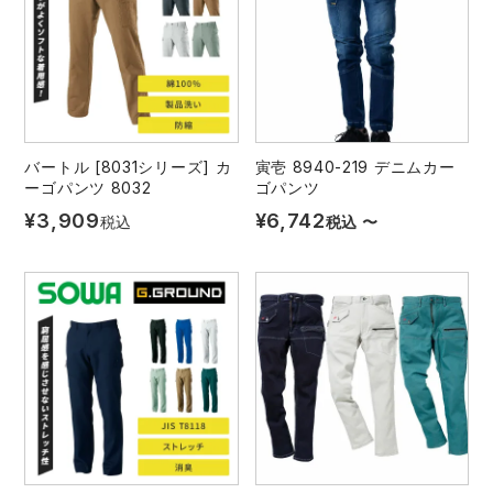
バートル [8031シリーズ] カ
寅壱 8940-219 デニムカー
ーゴパンツ 8032
ゴパンツ
¥
3,909
¥
6,742
税込
税込
〜