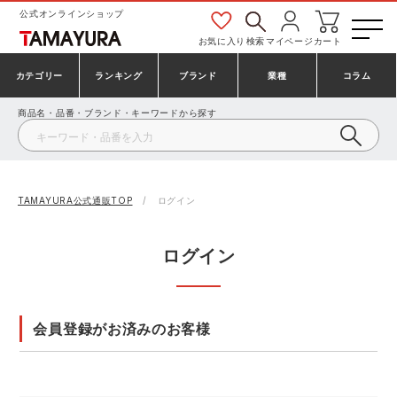
公式オンラインショップ
お気に入り
検索
マイページ
カート
カテゴリー
ランキング
ブランド
業種
コラム
商品名・品番・ブランド・キーワードから探す
安全靴・作業靴
安全靴ランキング
アシックス
建設・建築作業服
ミズノ
シューズ
安全靴スニーカーランキング
プーマ
製造・工場作業服
コンバース（CONVERSE）
TAMAYURA公式通販TOP
ログイン
作業着・作業服
シューズランキング
シモン
鉄鋼・機械作業服
バートル
ログイン
事務服・オフィスウェア
アシックス安全靴ランキング
アイズフロンティア
大工・鳶作業服
TSDESIGN
会員登録がお済みのお客様
防寒着
ミズノ安全靴ランキング
寅壱
農作業服
アイトス株式会社