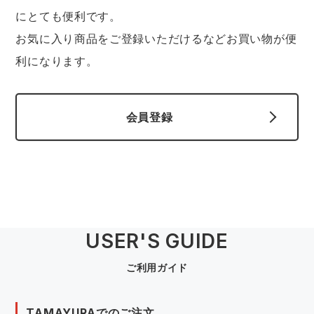
スターライト工業
東洋物産工業
にとても便利です。
ファン付きウェア
お気に入り商品をご登録いただけるなどお買い物が便
弘進ゴム
藤井電工
利になります。
防寒
福山ゴム工業
ビッグボーン商事株式会社
カジュアル
会員登録
USER'S GUIDE
ご利用ガイド
TAMAYURAでのご注文