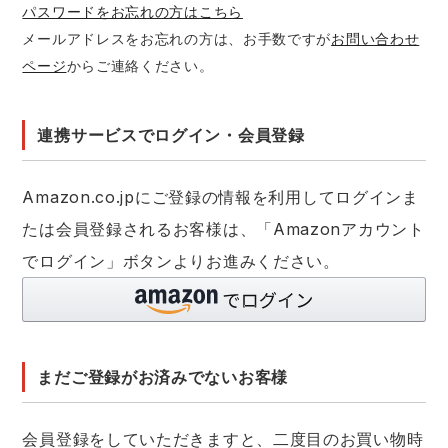
パスワードをお忘れの方はこちら
メールアドレスをお忘れの方は、お手数ですが
お問い合わせ
アイズフロンティア ランキング
ハイパーV
医療白衣・介護服
丸五
作業用小物・アクセサリー
ページ
からご連絡ください。
TSDESIGN ランキング
ムービンカット
グラディエーター
鞄・バッグ
連携サービスでログイン・会員登録
コーコス ランキング
ニオイクリア
タカヤ商事
つなぎ
Amazon.co.jpにご登録の情報を利用してログインま
アイトス ランキング
エアークラフト
自重堂
たは会員登録されるお客様は、「Amazonアカウント
ファン付き作業着・空調服
でログイン」ボタンよりお進みください。
ジーベック ランキング
サーヴォ
セロリー 大阪支店
電熱ウェア・ヒートウェア
ネーム刺繍・プリント加工対象商品
アタックベース
サンエス
刺繍・プリント加工対象商品
作業着
まだご登録がお済みでないお客様
中塚被服
イーブンリバー
ニット
会員登録をしていただきますと、二度目のお買い物時