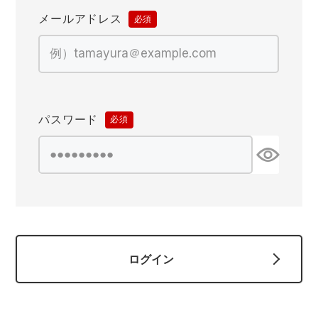
作業着ランキング
コーコス
電気・設備作業服
ジーベック
作業用手袋
メールアドレス
(必
須)
アウトドアウェアランキング
クロダルマ
配達・営業作業服
桑和
アウトドア・スポーツ
つなぎランキング
山田辰
自動車整備士作業服
クレヒフク
ワークスーツ
パスワード
(必
空調服ランキング
おたふく手袋
DIY・日曜大工作業服
マック
コンプレッションウェア
須)
コンプレッションウェアランキング
住商モンブラン
飲食店ユニフォーム
ボンマックス
作業用ポロシャツ
作業用ポロシャツランキング
GUSH FORCE
運送・倉庫作業服
CUP
安全保護具
ログイン
作業用手袋ランキング
GDジャパン
清掃・ビルメンテ作業服
カーシーカシマ
レインウェア・カッパ
レインウェアランキング
シンメン
夜間・高視認性安全服
日進ゴム
ヤッケ