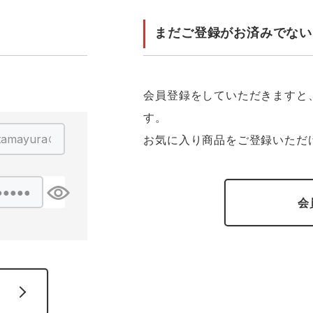
GUSH FORCE
CUP
ネーム刺繍・プリント加工対象
 ランキング
熱ウェア・ヒートウェア
刺繍・プリント加工対象
まだご登録がお済みでない
ハイパーV
丸五
作業着
エアークラフト
自重堂
ニット
会員登録をしていただきますと
す。
中塚被服
イーブンリバー
ファン付きウェア
お気に入り商品をご登録いただ
福山ゴム工業
ビッグボーン商事株式会
防寒
社
会
カジュアル