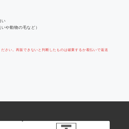
無い
臭いや動物の毛など）
ください。再販できないと判断したものは破棄するか着払いで返送