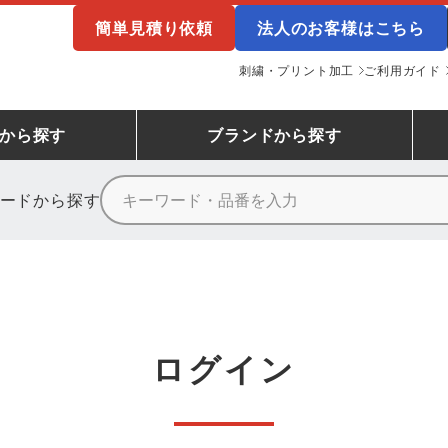
簡単見積り依頼
法人のお客様はこちら
刺繍・プリント加工
ご利用ガイド
から探す
ブランド
から探す
ードから探す
ニーカーランキング
場作業服
ューズ
プーマ
コンバース
シューズランキング
鉄鋼・機械作業服
作業着
（CONVERSE）
ンキング
備作業服
業用手袋
アウトドアウェアランキング
配達・営業作業服
アウトドア・スポーツウ
寅壱
アイトス株式会社
ログイン
ッションウェアランキング
ニフォーム
業用ポロシャツ
作業用ポロシャツランキング
運送・倉庫作業服
安全保護具
山田辰
クレヒフク
ンティア ランキング
・介護服
業用小物・アクセサリー類
TSDESIGN ランキング
鞄・バッグ類