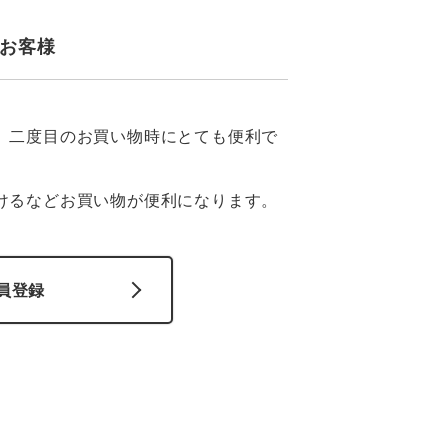
GDジャパン
カーシーカシマ
商品
商品
お客様
ムービンカット
グラディエーター
サーヴォ
セロリー 大阪支店
、二度目のお買い物時にとても便利で
スターライト工業
東洋物産工業
けるなどお買い物が便利になります。
員登録