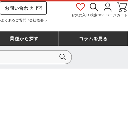
お問い合わせ
お気に入り
検索
マイページ
カート
よくあるご質問
会社概要
業種
から探す
コラム
を見る
シモン
アシックス安全靴ランキング
大工・鳶作業服
事務服(オフィスウェア)
バートル
ェア
つなぎランキング
自動車整備士作業服
ワークスーツ
コーコス
ジーベック
作業用手袋ランキング
清掃・ビルメンテ作業服
レインウェア・カッパ
おたふく手袋
マック
コーコス ランキング
つなぎ