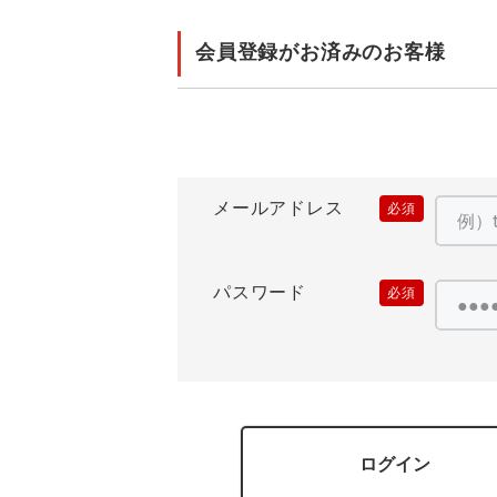
住商モンブラン
ボンマックス
アイトス ランキング
ファン付きウェア（空調服シリー
ジーベック
電
会員登録がお済みのお客様
シンメン
ズ）
日進ゴム
ニオイクリア
タカヤ商事
アタックベース
サンエス
メールアドレス
(必
須)
弘進ゴム
藤井電工
パスワード
(必
須)
ログイン