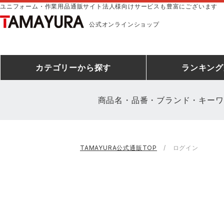
ユニフォーム・作業用品通販サイト法人様向けサービスも豊富にございます
公式オンラインショップ
カテゴリー
から探す
ランキング
商品名・品番・ブランド・キーワ
安全靴ランキング
アシックス
建設・建築作業服
安全靴・作業靴
ミズノ
安全靴ス
製造・工
シ
TAMAYURA公式通販TOP
ログイン
ミズノ安全靴ランキング
農作業服
防寒着
作業着ラ
電気・設
作
アイズフロンティア
TSDESIGN
空調服ランキング
DIY・日曜大工作業服
コンプレッションウェア
コンプレ
飲食店ユ
作
クロダルマ
桑和
レインウェアランキング
夜間・高視認性安全服
ヤッケ
アイズフロ
医療白衣
作