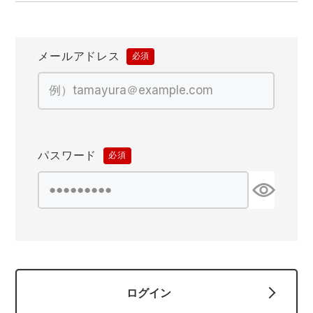
防寒着
ミズノ安全靴ランキング
寅壱
農作業服
アイトス株式会社
作業着ランキング
コーコス
電気・設備作業服
ジーベック
作業用手袋
メールアドレス
(必
須)
アウトドアウェアランキング
クロダルマ
配達・営業作業服
桑和
アウトドア・スポーツ
つなぎランキング
山田辰
自動車整備士作業服
クレヒフク
ワークスーツ
パスワード
(必
空調服ランキング
おたふく手袋
DIY・日曜大工作業服
マック
コンプレッションウェア
須)
コンプレッションウェアランキング
住商モンブラン
飲食店ユニフォーム
ボンマックス
作業用ポロシャツ
作業用ポロシャツランキング
GUSH FORCE
運送・倉庫作業服
CUP
安全保護具
ログイン
作業用手袋ランキング
GDジャパン
清掃・ビルメンテ作業服
カーシーカシマ
レインウェア・カッパ