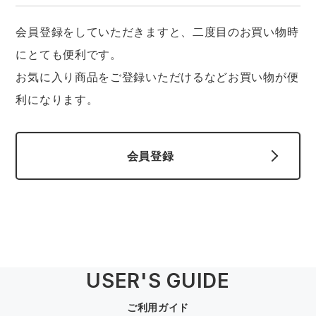
中塚被服
イーブンリバー
ニット
会員登録をしていただきますと、二度目のお買い物時
スターライト工業
東洋物産工業
にとても便利です。
ファン付きウェア
お気に入り商品をご登録いただけるなどお買い物が便
弘進ゴム
藤井電工
利になります。
防寒
福山ゴム工業
ビッグボーン商事株式会社
カジュアル
会員登録
USER'S GUIDE
ご利用ガイド