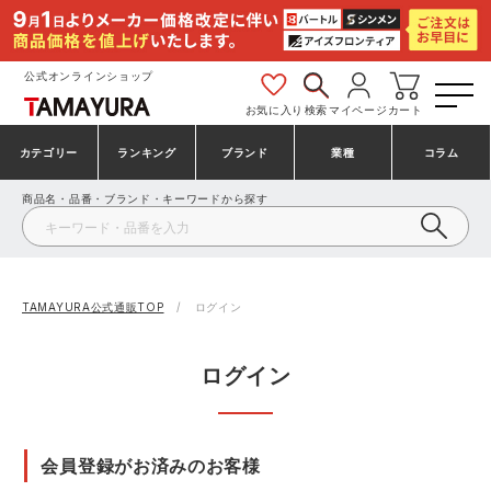
公式オンラインショップ
お気に入り
検索
マイページ
カート
カテゴリー
ランキング
ブランド
業種
コラム
商品名・品番・ブランド・キーワードから探す
安全靴・作業靴
安全靴ランキング
アシックス
建設・建築作業服
ミズノ
シューズ
安全靴スニーカーランキング
プーマ
製造・工場作業服
コンバース（CONVERSE）
TAMAYURA公式通販TOP
ログイン
作業着・作業服
シューズランキング
シモン
鉄鋼・機械作業服
バートル
ログイン
事務服・オフィスウェア
アシックス安全靴ランキング
アイズフロンティア
大工・鳶作業服
TSDESIGN
会員登録がお済みのお客様