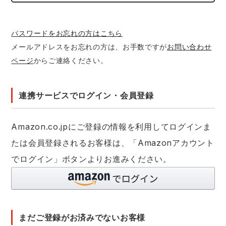
レインウェアランキング
シンメン
夜間・高視認性安全服
日進ゴム
ヤッケ
パスワードをお忘れの方はこちら
メールアドレスをお忘れの方は、お手数ですが
お問い合わせ
アイズフロンティア ランキング
ハイパーV
医療白衣・介護服
丸五
作業用小物・アクセサリー
ページ
からご連絡ください。
TSDESIGN ランキング
ムービンカット
グラディエーター
鞄・バッグ
連携サービスでログイン・会員登録
コーコス ランキング
ニオイクリア
タカヤ商事
つなぎ
Amazon.co.jpにご登録の情報を利用してログインま
アイトス ランキング
エアークラフト
自重堂
たは会員登録されるお客様は、「Amazonアカウント
ファン付き作業着・空調服
でログイン」ボタンよりお進みください。
ジーベック ランキング
サーヴォ
セロリー 大阪支店
電熱ウェア・ヒートウェア
ネーム刺繍・プリント加工対象商品
アタックベース
サンエス
刺繍・プリント加工対象商品
作業着
まだご登録がお済みでないお客様