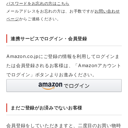
パスワードをお忘れの方はこちら
メールアドレスをお忘れの方は、お手数ですが
お問い合わせ
アイズフロンティア ランキング
ハイパーV
医療白衣・介護服
丸五
作業用小物・アクセサリー
ページ
からご連絡ください。
TSDESIGN ランキング
ムービンカット
グラディエーター
鞄・バッグ
連携サービスでログイン・会員登録
コーコス ランキング
ニオイクリア
タカヤ商事
つなぎ
Amazon.co.jpにご登録の情報を利用してログインま
アイトス ランキング
エアークラフト
自重堂
たは会員登録されるお客様は、「Amazonアカウント
ファン付き作業着・空調服
でログイン」ボタンよりお進みください。
ジーベック ランキング
サーヴォ
セロリー 大阪支店
電熱ウェア・ヒートウェア
ネーム刺繍・プリント加工対象商品
アタックベース
サンエス
刺繍・プリント加工対象商品
作業着
まだご登録がお済みでないお客様
中塚被服
イーブンリバー
ニット
会員登録をしていただきますと、二度目のお買い物時