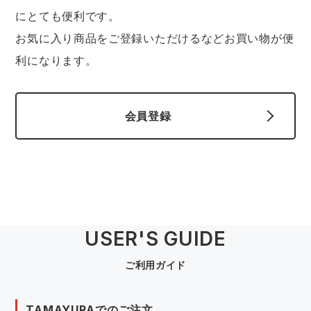
スターライト工業
東洋物産工業
にとても便利です。
ファン付きウェア
お気に入り商品をご登録いただけるなどお買い物が便
弘進ゴム
藤井電工
利になります。
防寒
福山ゴム工業
ビッグボーン商事株式会社
カジュアル
会員登録
USER'S GUIDE
ご利用ガイド
TAMAYURAでのご注文