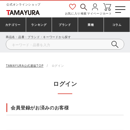
公式オンラインショップ
お気に入り
検索
マイページ
カート
カテゴリー
ランキング
ブランド
業種
コラム
商品名・品番・ブランド・キーワードから探す
安全靴・作業靴
安全靴ランキング
アシックス
建設・建築作業服
ミズノ
シューズ
安全靴スニーカーランキング
プーマ
製造・工場作業服
コンバース（CONVERSE）
TAMAYURA公式通販TOP
ログイン
作業着・作業服
シューズランキング
シモン
鉄鋼・機械作業服
バートル
ログイン
事務服・オフィスウェア
アシックス安全靴ランキング
アイズフロンティア
大工・鳶作業服
TSDESIGN
会員登録がお済みのお客様
防寒着
ミズノ安全靴ランキング
寅壱
農作業服
アイトス株式会社