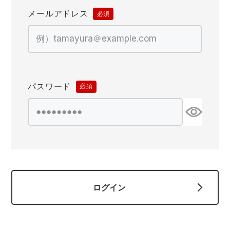
作業着ランキング
コーコス
電気・設備作業服
ジーベック
作業用手袋
メールアドレス
(必
須)
アウトドアウェアランキング
クロダルマ
配達・営業作業服
桑和
アウトドア・スポーツ
つなぎランキング
山田辰
自動車整備士作業服
クレヒフク
ワークスーツ
パスワード
(必
空調服ランキング
おたふく手袋
DIY・日曜大工作業服
マック
コンプレッションウェア
須)
コンプレッションウェアランキング
住商モンブラン
飲食店ユニフォーム
ボンマックス
作業用ポロシャツ
作業用ポロシャツランキング
GUSH FORCE
運送・倉庫作業服
CUP
安全保護具
ログイン
作業用手袋ランキング
GDジャパン
清掃・ビルメンテ作業服
カーシーカシマ
レインウェア・カッパ
レインウェアランキング
シンメン
夜間・高視認性安全服
日進ゴム
ヤッケ