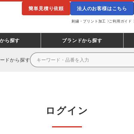
簡単見積り依頼
法人のお客様はこちら
刺繍・プリント加工
ご利用ガイド
から探す
ブランド
から探す
ードから探す
ニーカーランキング
場作業服
ューズ
プーマ
コンバース
シューズランキング
鉄鋼・機械作業服
作業着
（CONVERSE）
ンキング
備作業服
業用手袋
アウトドアウェアランキング
配達・営業作業服
アウトドア・スポーツウ
寅壱
アイトス株式会社
ログイン
ッションウェアランキング
ニフォーム
業用ポロシャツ
作業用ポロシャツランキング
運送・倉庫作業服
安全保護具
山田辰
クレヒフク
ンティア ランキング
・介護服
業用小物・アクセサリー類
TSDESIGN ランキング
鞄・バッグ類