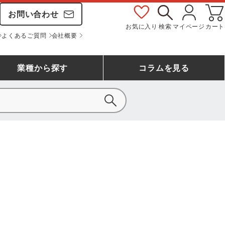
お問い合わせ
お気に入り
検索
マイページ
カート
よくあるご質問
会社概要
業種
から探す
コラム
を見る
シモン
アシックス安全靴ランキング
大工・鳶作業服
事務服(オフィスウェア)
バートル
ェア
つなぎランキング
自動車整備士作業服
ワークスーツ
コーコス
ジーベック
作業用手袋ランキング
清掃・ビルメンテ作業服
レインウェア・カッパ
おたふく手袋
マック
コーコス ランキング
つなぎ