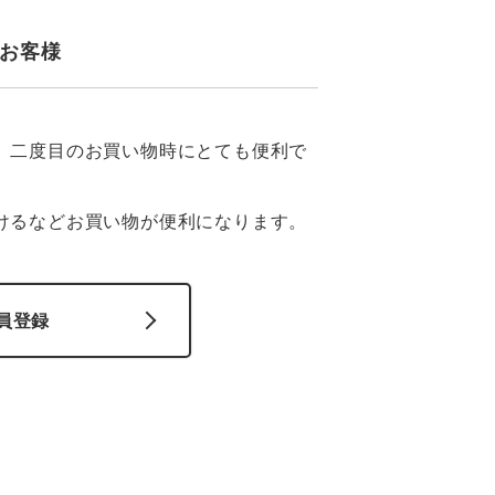
GDジャパン
カーシーカシマ
商品
商品
お客様
ムービンカット
グラディエーター
サーヴォ
セロリー 大阪支店
、二度目のお買い物時にとても便利で
スターライト工業
東洋物産工業
けるなどお買い物が便利になります。
員登録