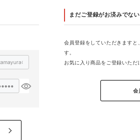
GUSH FORCE
CUP
ネーム刺繍・プリント加工対象
 ランキング
熱ウェア・ヒートウェア
刺繍・プリント加工対象
まだご登録がお済みでない
ハイパーV
丸五
作業着
エアークラフト
自重堂
ニット
会員登録をしていただきますと
す。
中塚被服
イーブンリバー
ファン付きウェア
お気に入り商品をご登録いただ
福山ゴム工業
ビッグボーン商事株式会
防寒
社
会
カジュアル