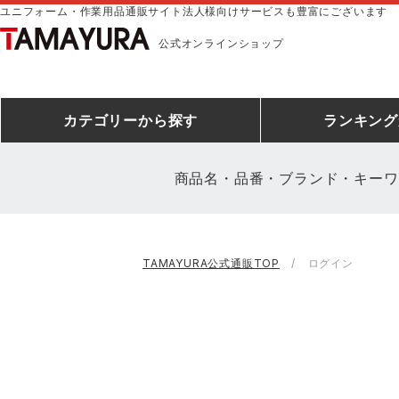
ユニフォーム・作業用品通販サイト法人様向けサービスも豊富にございます
公式オンラインショップ
カテゴリー
から探す
ランキング
商品名・品番・ブランド・キーワ
安全靴ランキング
アシックス
建設・建築作業服
安全靴・作業靴
ミズノ
安全靴ス
製造・工
シ
TAMAYURA公式通販TOP
ログイン
ミズノ安全靴ランキング
農作業服
防寒着
作業着ラ
電気・設
作
アイズフロンティア
TSDESIGN
空調服ランキング
DIY・日曜大工作業服
コンプレッションウェア
コンプレ
飲食店ユ
作
クロダルマ
桑和
レインウェアランキング
夜間・高視認性安全服
ヤッケ
アイズフロ
医療白衣
作