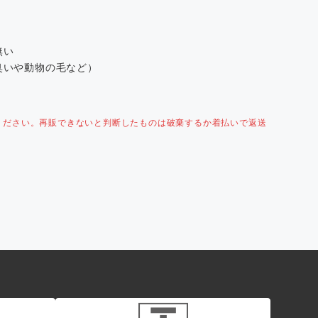
無い
臭いや動物の毛など）
ください。再販できないと判断したものは破棄するか着払いで返送