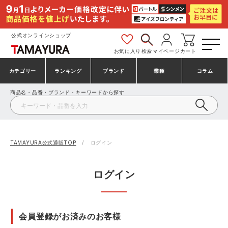
公式オンラインショップ
お気に入り
検索
マイページ
カート
カテゴリー
ランキング
ブランド
業種
コラム
商品名・品番・ブランド・キーワードから探す
安全靴・作業靴
安全靴ランキング
アシックス
建設・建築作業服
ミズノ
シューズ
安全靴スニーカーランキング
プーマ
製造・工場作業服
コンバース（CONVERSE）
TAMAYURA公式通販TOP
ログイン
作業着・作業服
シューズランキング
シモン
鉄鋼・機械作業服
バートル
ログイン
事務服・オフィスウェア
アシックス安全靴ランキング
アイズフロンティア
大工・鳶作業服
TSDESIGN
会員登録がお済みのお客様