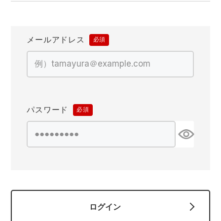
防寒着
ミズノ安全靴ランキング
寅壱
農作業服
アイトス株式会社
作業着ランキング
コーコス
電気・設備作業服
ジーベック
作業用手袋
メールアドレス
(必
須)
アウトドアウェアランキング
クロダルマ
配達・営業作業服
桑和
アウトドア・スポーツ
つなぎランキング
山田辰
自動車整備士作業服
クレヒフク
ワークスーツ
パスワード
(必
空調服ランキング
おたふく手袋
DIY・日曜大工作業服
マック
コンプレッションウェア
須)
コンプレッションウェアランキング
住商モンブラン
飲食店ユニフォーム
ボンマックス
作業用ポロシャツ
作業用ポロシャツランキング
GUSH FORCE
運送・倉庫作業服
CUP
安全保護具
ログイン
作業用手袋ランキング
GDジャパン
清掃・ビルメンテ作業服
カーシーカシマ
レインウェア・カッパ