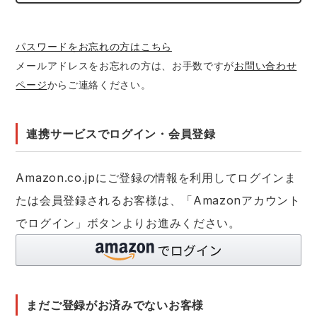
レインウェアランキング
シンメン
夜間・高視認性安全服
日進ゴム
ヤッケ
パスワードをお忘れの方はこちら
メールアドレスをお忘れの方は、お手数ですが
お問い合わせ
アイズフロンティア ランキング
ハイパーV
医療白衣・介護服
丸五
作業用小物・アクセサリー
ページ
からご連絡ください。
TSDESIGN ランキング
ムービンカット
グラディエーター
鞄・バッグ
連携サービスでログイン・会員登録
コーコス ランキング
ニオイクリア
タカヤ商事
つなぎ
Amazon.co.jpにご登録の情報を利用してログインま
アイトス ランキング
エアークラフト
自重堂
たは会員登録されるお客様は、「Amazonアカウント
ファン付き作業着・空調服
でログイン」ボタンよりお進みください。
ジーベック ランキング
サーヴォ
セロリー 大阪支店
電熱ウェア・ヒートウェア
ネーム刺繍・プリント加工対象商品
アタックベース
サンエス
刺繍・プリント加工対象商品
作業着
まだご登録がお済みでないお客様