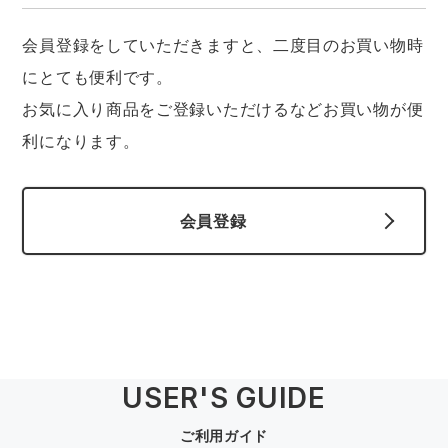
中塚被服
イーブンリバー
ニット
会員登録をしていただきますと、二度目のお買い物時
スターライト工業
東洋物産工業
にとても便利です。
ファン付きウェア
お気に入り商品をご登録いただけるなどお買い物が便
弘進ゴム
藤井電工
利になります。
防寒
福山ゴム工業
ビッグボーン商事株式会社
カジュアル
会員登録
USER'S GUIDE
ご利用ガイド