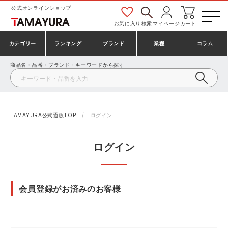
公式オンラインショップ
お気に入り
検索
マイページ
カート
カテゴリー
ランキング
ブランド
業種
コラム
商品名・品番・ブランド・キーワードから探す
安全靴・作業靴
安全靴ランキング
アシックス
建設・建築作業服
ミズノ
シューズ
安全靴スニーカーランキング
プーマ
製造・工場作業服
コンバース（CONVERSE）
TAMAYURA公式通販TOP
ログイン
作業着・作業服
シューズランキング
シモン
鉄鋼・機械作業服
バートル
ログイン
事務服・オフィスウェア
アシックス安全靴ランキング
アイズフロンティア
大工・鳶作業服
TSDESIGN
会員登録がお済みのお客様
防寒着
ミズノ安全靴ランキング
寅壱
農作業服
アイトス株式会社