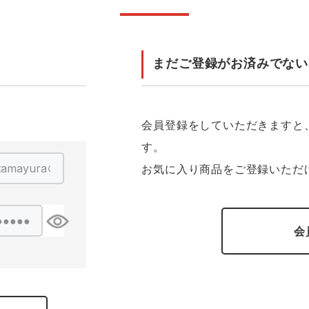
ンティア ランキング
・介護服
業用小物・アクセサリー類
TSDESIGN ランキング
鞄・バッグ類
GUSH FORCE
CUP
ネーム刺繍・プリント加工対象
 ランキング
熱ウェア・ヒートウェア
刺繍・プリント加工対象
まだご登録がお済みでない
ハイパーV
丸五
作業着
エアークラフト
自重堂
ニット
会員登録をしていただきますと
す。
中塚被服
イーブンリバー
ファン付きウェア
お気に入り商品をご登録いただ
福山ゴム工業
ビッグボーン商事株式会
防寒
社
会
カジュアル