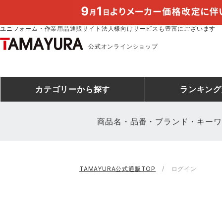
ユニフォーム・作業用品通販サイト法人様向けサービスも豊富にございます
公式オンラインショップ
カテゴリー
から探す
ランキング
商品名・品番・ブランド・キーワ
安全靴ランキング
アシックス
建設・建築作業服
安全靴・作業靴
ミズノ
安全靴ス
製造・工
シ
TAMAYURA公式通販TOP
ログイン
ミズノ安全靴ランキング
農作業服
防寒着
作業着ラ
電気・設
作
アイズフロンティア
TSDESIGN
空調服ランキング
DIY・日曜大工作業服
コンプレッションウェア
コンプレ
飲食店ユ
作
クロダルマ
桑和