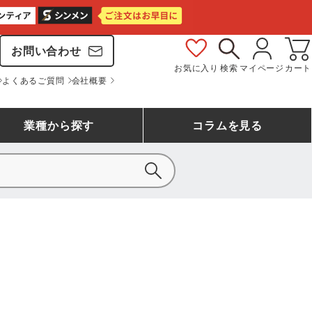
お問い合わせ
お気に入り
検索
マイページ
カート
よくあるご質問
会社概要
業種
から探す
コラム
を見る
シモン
アシックス安全靴ランキング
大工・鳶作業服
事務服(オフィスウェア)
バートル
ェア
つなぎランキング
自動車整備士作業服
ワークスーツ
コーコス
ジーベック
作業用手袋ランキング
清掃・ビルメンテ作業服
レインウェア・カッパ
おたふく手袋
マック