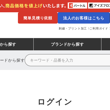
簡単見積り依頼
法人のお客様はこちら
刺繍・プリント加工
ご利用ガイド
から探す
ブランド
から探す
ードから探す
ニーカーランキング
場作業服
ューズ
プーマ
コンバース
シューズランキング
鉄鋼・機械作業服
作業着
（CONVERSE）
ンキング
備作業服
業用手袋
アウトドアウェアランキング
配達・営業作業服
アウトドア・スポーツウ
寅壱
アイトス株式会社
ログイン
ッションウェアランキング
ニフォーム
業用ポロシャツ
作業用ポロシャツランキング
運送・倉庫作業服
安全保護具
山田辰
クレヒフク