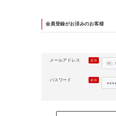
レインウェアランキング
夜間・高視認性安全服
ヤッケ
アイズフロ
医療白衣
作
住商モンブラン
ボンマックス
アイトス ランキング
ファン付きウェア（空調服シリー
ジーベック
電
会員登録がお済みのお客様
シンメン
ズ）
日進ゴム
ニオイクリア
タカヤ商事
アタックベース
サンエス
メールアドレス
(必
須)
弘進ゴム
藤井電工
パスワード
(必
須)