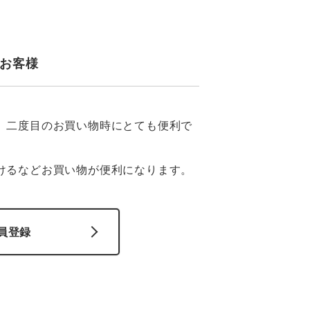
コーコス ランキング
つなぎ
GDジャパン
カーシーカシマ
商品
商品
お客様
ムービンカット
グラディエーター
サーヴォ
セロリー 大阪支店
、二度目のお買い物時にとても便利で
スターライト工業
東洋物産工業
けるなどお買い物が便利になります。
員登録