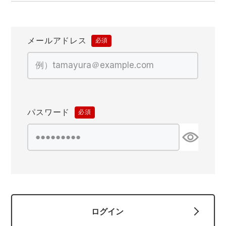
防寒着
ミズノ安全靴ランキング
寅壱
農作業服
アイトス株式会社
作業着ランキング
コーコス
電気・設備作業服
ジーベック
作業用手袋
メールアドレス
(必
須)
アウトドアウェアランキング
クロダルマ
配達・営業作業服
桑和
アウトドア・スポーツ
つなぎランキング
山田辰
自動車整備士作業服
クレヒフク
ワークスーツ
パスワード
(必
空調服ランキング
おたふく手袋
DIY・日曜大工作業服
マック
コンプレッションウェア
須)
コンプレッションウェアランキング
住商モンブラン
飲食店ユニフォーム
ボンマックス
作業用ポロシャツ
作業用ポロシャツランキング
GUSH FORCE
運送・倉庫作業服
CUP
安全保護具
ログイン
作業用手袋ランキング
GDジャパン
清掃・ビルメンテ作業服
カーシーカシマ
レインウェア・カッパ