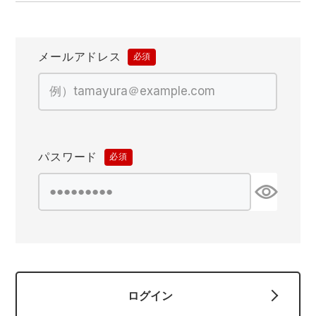
防寒着
ミズノ安全靴ランキング
寅壱
農作業服
アイトス株式会社
作業着ランキング
コーコス
電気・設備作業服
ジーベック
作業用手袋
メールアドレス
(必
須)
アウトドアウェアランキング
クロダルマ
配達・営業作業服
桑和
アウトドア・スポーツ
つなぎランキング
山田辰
自動車整備士作業服
クレヒフク
ワークスーツ
パスワード
(必
空調服ランキング
おたふく手袋
DIY・日曜大工作業服
マック
コンプレッションウェア
須)
コンプレッションウェアランキング
住商モンブラン
飲食店ユニフォーム
ボンマックス
作業用ポロシャツ
作業用ポロシャツランキング
GUSH FORCE
運送・倉庫作業服
CUP
安全保護具
ログイン
作業用手袋ランキング
GDジャパン
清掃・ビルメンテ作業服
カーシーカシマ
レインウェア・カッパ