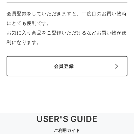
中塚被服
イーブンリバー
ニット
会員登録をしていただきますと、二度目のお買い物時
スターライト工業
東洋物産工業
にとても便利です。
ファン付きウェア
お気に入り商品をご登録いただけるなどお買い物が便
弘進ゴム
藤井電工
利になります。
防寒
福山ゴム工業
ビッグボーン商事株式会社
カジュアル
会員登録
USER'S GUIDE
ご利用ガイド