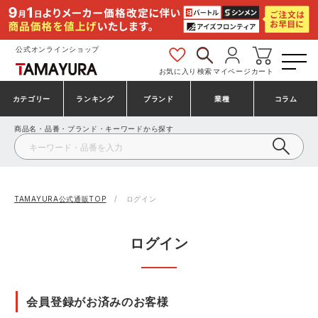
公式オンラインショップ
お気に入り
検索
マイページ
カート
カテゴリー
ランキング
ブランド
業種
コラム
商品名・品番・ブランド・キーワードから探す
安全靴・作業靴
安全靴ランキング
アシックス
建設・建築作業服
ミズノ
シューズ
安全靴スニーカーランキング
プーマ
製造・工場作業服
コンバース（CONVERSE）
TAMAYURA公式通販TOP
ログイン
作業着・作業服
シューズランキング
シモン
鉄鋼・機械作業服
バートル
ログイン
事務服・オフィスウェア
アシックス安全靴ランキング
アイズフロンティア
大工・鳶作業服
TSDESIGN
会員登録がお済みのお客様