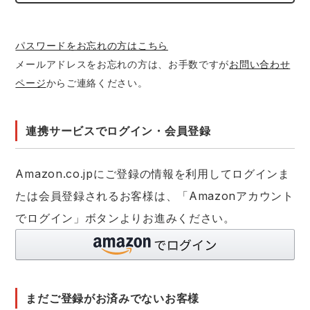
レインウェアランキング
シンメン
夜間・高視認性安全服
日進ゴム
ヤッケ
パスワードをお忘れの方はこちら
メールアドレスをお忘れの方は、お手数ですが
お問い合わせ
アイズフロンティア ランキング
ハイパーV
医療白衣・介護服
丸五
作業用小物・アクセサリー
ページ
からご連絡ください。
TSDESIGN ランキング
ムービンカット
グラディエーター
鞄・バッグ
連携サービスでログイン・会員登録
コーコス ランキング
ニオイクリア
タカヤ商事
つなぎ
Amazon.co.jpにご登録の情報を利用してログインま
アイトス ランキング
エアークラフト
自重堂
たは会員登録されるお客様は、「Amazonアカウント
ファン付き作業着・空調服
でログイン」ボタンよりお進みください。
ジーベック ランキング
サーヴォ
セロリー 大阪支店
電熱ウェア・ヒートウェア
ネーム刺繍・プリント加工対象商品
アタックベース
サンエス
刺繍・プリント加工対象商品
作業着
まだご登録がお済みでないお客様