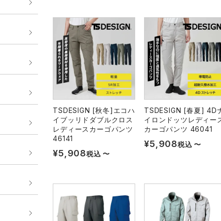
TSDESIGN [秋冬]エコハ
TSDESIGN [春夏] 4D
イブッリドダブルクロス
イロンドッツレディー
レディースカーゴパンツ
カーゴパンツ 46041
46141
¥
5,908
税込
〜
¥
5,908
税込
〜