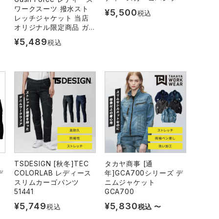
ワークスーツ 撥水スト
¥
5,500
税込
レッチジャケット 当店
オリジナル限定商品 ガ
ッシュフォース GF-008
¥
5,489
税込
TSDESIGN [秋冬]TEC
タカヤ商事 [通
デ
COLORLAB レディース
年]GCA700シリーズ デ
スリムカーゴパンツ
ニムジャケット
51441
GCA700
¥
5,749
¥
5,830
税込
税込
〜