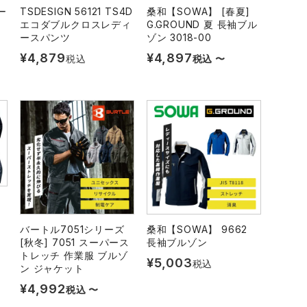
ー
TSDESIGN 56121 TS4D
桑和【SOWA】 [春夏]
エコダブルクロスレディ
G.GROUND 夏 長袖ブル
ースパンツ
ゾン 3018-00
¥
4,879
¥
4,897
税込
税込
〜
バートル7051シリーズ
桑和【SOWA】 9662
[秋冬] 7051 スーパース
長袖ブルゾン
トレッチ 作業服 ブルゾ
¥
5,003
税込
ン ジャケット
¥
4,992
税込
〜