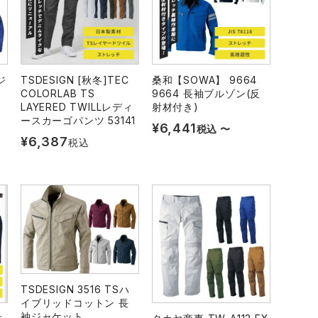
ジ
TSDESIGN [秋冬]TEC
桑和【SOWA】 9664
COLORLAB TS
9664 長袖ブルゾン(反
LAYERED TWILLレディ
射材付き)
ースカーゴパンツ 53141
¥
6,441
税込
〜
¥
6,387
税込
TSDESIGN 3516 TSハ
イブリッドコットン 長
袖ジャケット