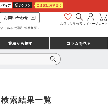
お問い合わせ
お気に入り
検索
マイページ
カート
よくあるご質問
会社概要
業種
から探す
コラム
を見る
シモン
アシックス安全靴ランキング
大工・鳶作業服
事務服(オフィスウェア)
バートル
ェア
つなぎランキング
自動車整備士作業服
ワークスーツ
コーコス
ジーベック
ス検索結果一覧
作業用手袋ランキング
清掃・ビルメンテ作業服
レインウェア・カッパ
おたふく手袋
マック