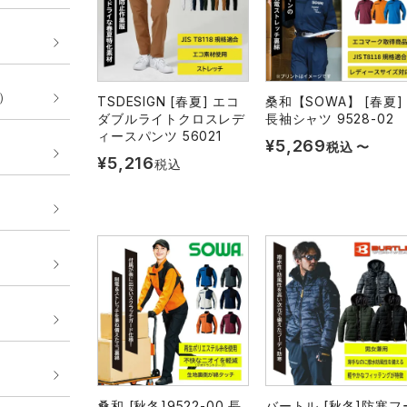
E）
TSDESIGN [春夏] エコ
桑和【SOWA】 [春夏]
ダブルライトクロスレデ
長袖シャツ 9528-02
ィースパンツ 56021
¥
5,269
税込
〜
¥
5,216
税込
桑和 [秋冬]9522-00 長
バートル [秋冬]防寒フ