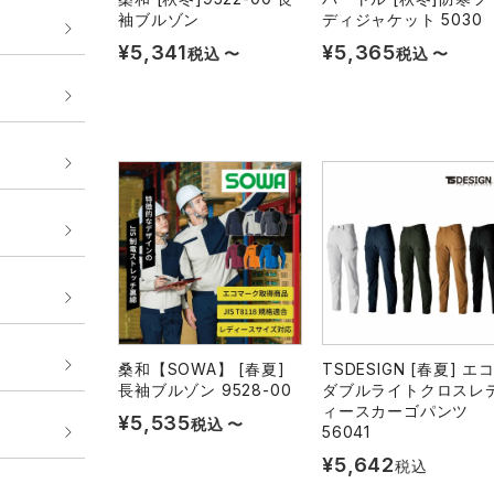
袖ブルゾン
ディジャケット 5030
¥
5,341
¥
5,365
税込
〜
税込
〜
桑和【SOWA】 [春夏]
TSDESIGN [春夏] エコ
長袖ブルゾン 9528-00
ダブルライトクロスレ
ィースカーゴパンツ
¥
5,535
税込
〜
56041
¥
5,642
税込