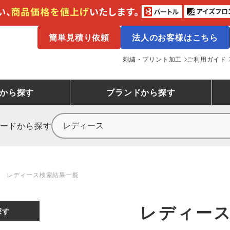
簡単見積り依頼
法人のお客様はこちら
刺繍・プリント加工
ご利用ガイド
から探す
ブランド
から探す
ードから探す
ニーカーランキング
場作業服
ューズ
プーマ
コンバース
シューズランキング
鉄鋼・機械作業服
作業着
（CONVERSE）
レディース検索結果一覧
ンキング
備作業服
業用手袋
アウトドアウェアランキング
配達・営業作業服
アウトドア・スポーツウ
寅壱
アイトス株式会社
レディー
探す
ッションウェアランキング
ニフォーム
業用ポロシャツ
作業用ポロシャツランキング
運送・倉庫作業服
安全保護具
山田辰
クレヒフク