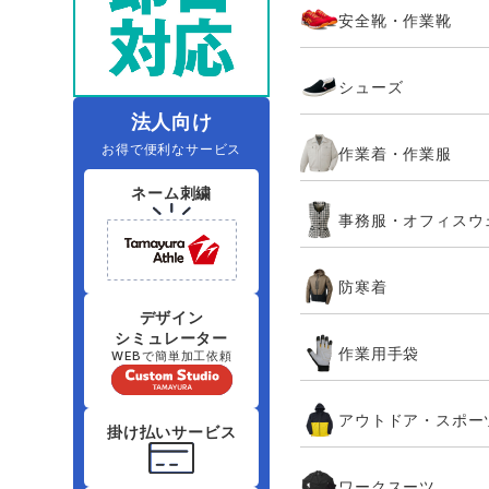
安全靴・作業靴
レインウェアランキング
夜間・高視認性安全服
ヤッケ
アイズフロ
医療白衣
作
住商モンブラン
ボンマックス
シューズ
アイトス ランキング
ファン付きウェア（空調服シリー
ジーベック
電
シンメン
ズ）
日進ゴム
法人向け
お得で便利なサービス
作業着・作業服
ニオイクリア
タカヤ商事
ネーム刺繍
事務服・オフィスウ
アタックベース
サンエス
防寒着
弘進ゴム
藤井電工
デザイン
シミュレーター
作業用手袋
WEBで簡単加工依頼
アウトドア・スポー
掛け払いサービス
ワークスーツ