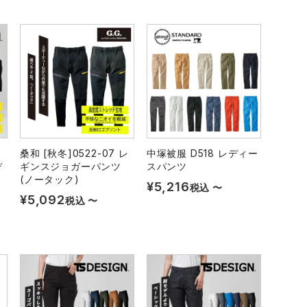
桑和 [秋冬]0522-07 レ
中塚被服 D518 レディー
デ
ギンスジョガーパンツ
スパンツ
(ノータック)
¥
5,216
税込
〜
¥
5,092
税込
〜