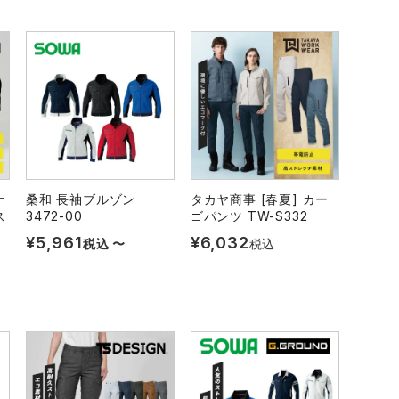
ナ
桑和 長袖ブルゾン
タカヤ商事 [春夏] カー
ス
3472-00
ゴパンツ TW-S332
¥
5,961
¥
6,032
税込
〜
税込