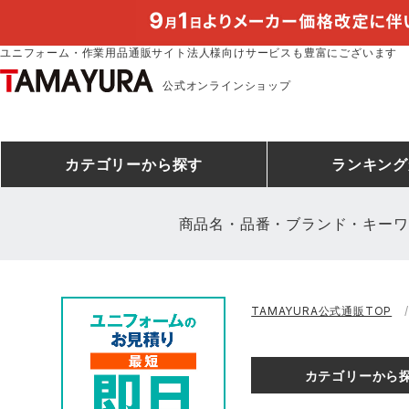
ユニフォーム・作業用品通販サイト法人様向けサービスも豊富にございます
公式オンラインショップ
カテゴリー
から探す
ランキング
商品名・品番・ブランド・キーワ
安全靴ランキング
アシックス
建設・建築作業服
安全靴・作業靴
ミズノ
安全靴ス
製造・工
シ
TAMAYURA公式通販TOP
ミズノ安全靴ランキング
農作業服
防寒着
作業着ラ
電気・設
作
アイズフロンティア
TSDESIGN
カテゴリーから
空調服ランキング
DIY・日曜大工作業服
コンプレッションウェア
コンプレ
飲食店ユ
作
クロダルマ
桑和