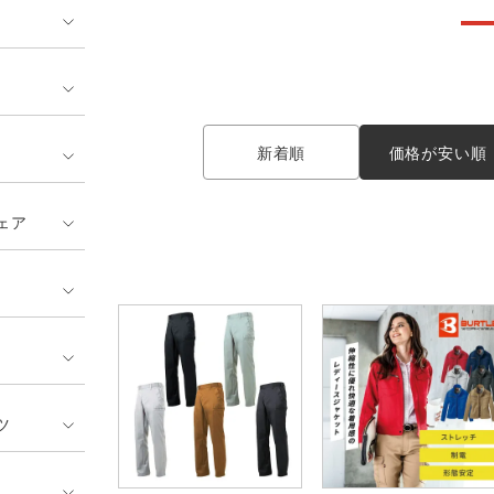
ンティア ランキング
・介護服
業用小物・アクセサリー類
TSDESIGN ランキング
鞄・バッグ類
GUSH FORCE
CUP
ネーム刺繍・プリント加工対象
 ランキング
熱ウェア・ヒートウェア
刺繍・プリント加工対象
ハイパーV
丸五
作業着
新着順
価格が安い順
エアークラフト
自重堂
ニット
ェア
中塚被服
イーブンリバー
ファン付きウェア
福山ゴム工業
ビッグボーン商事株式会
防寒
社
カジュアル
ツ