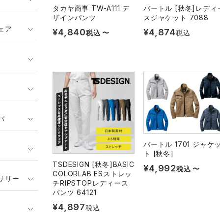
タカヤ商事 TW-A111 デ
バートル [秋冬]レディ
ザインパンツ
スジャケット 7088
ェア
¥
4,840
¥
4,874
税込
〜
税込
パ
バートル 1701 ジャケッ
ト [秋冬]
TSDESIGN [秋冬]BASIC
¥
4,992
税込
〜
COLORLAB ESストレッ
サリー
チRIPSTOPレディース
パンツ 64121
¥
4,897
税込