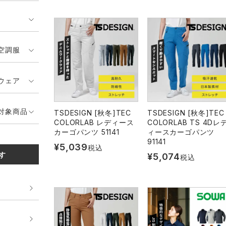
空調服
ウェア
対象商品
TSDESIGN [秋冬]TEC
TSDESIGN [秋冬]TEC
COLORLAB レディース
COLORLAB TS 4Dレ
カーゴパンツ 51141
ィースカーゴパンツ
91141
¥
5,039
税込
す
¥
5,074
税込