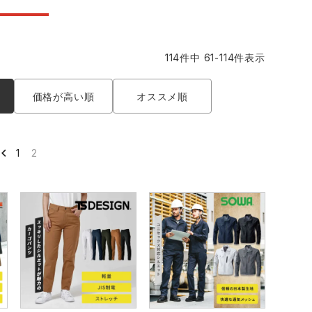
コーコス ランキング
つなぎ
GDジャパン
カーシーカシマ
商品
114
件中
61
-
114
件表示
商品
ムービンカット
グラディエーター
価格が高い順
オススメ順
サーヴォ
セロリー 大阪支店
1
2
スターライト工業
東洋物産工業