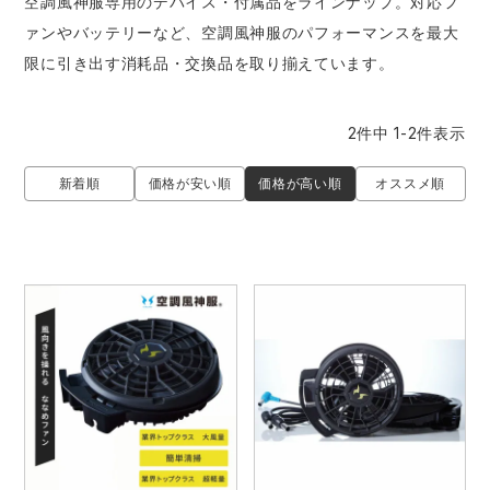
空調風神服専用のデバイス・付属品をラインナップ。対応フ
防寒着
ミズノ安全靴ランキング
寅壱
農作業服
アイトス株式会社
ァンやバッテリーなど、空調風神服のパフォーマンスを最大
限に引き出す消耗品・交換品を取り揃えています。
作業着ランキング
コーコス
電気・設備作業服
ジーベック
作業用手袋
2
件中
1
-
2
件表示
アウトドアウェアランキング
クロダルマ
配達・営業作業服
桑和
アウトドア・スポーツ
価格が高い順
新着順
価格が安い順
オススメ順
つなぎランキング
山田辰
自動車整備士作業服
クレヒフク
ワークスーツ
空調服ランキング
おたふく手袋
DIY・日曜大工作業服
マック
コンプレッションウェア
コンプレッションウェアランキング
住商モンブラン
飲食店ユニフォーム
ボンマックス
作業用ポロシャツ
作業用ポロシャツランキング
GUSH FORCE
運送・倉庫作業服
CUP
安全保護具
作業用手袋ランキング
GDジャパン
清掃・ビルメンテ作業服
カーシーカシマ
レインウェア・カッパ