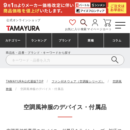
公式オンラインショップ
お気に入り
検索
マイページ
カート
カテゴリー
ランキング
ブランド
業種
コラム
商品名・品番・ブランド・キーワードから探す
安全靴・作業靴
安全靴ランキング
アシックス
建設・建築作業服
ミズノ
シューズ
安全靴スニーカーランキング
プーマ
製造・工場作業服
コンバース（CONVERSE）
TAMAYURA公式通販TOP
ファン付きウェア（空調服シリーズ）
空調風
神服
空調風神服のデバイス・付属品
作業着・作業服
シューズランキング
シモン
鉄鋼・機械作業服
バートル
空調風神服のデバイス・付属品
事務服・オフィスウェア
アシックス安全靴ランキング
アイズフロンティア
大工・鳶作業服
TSDESIGN