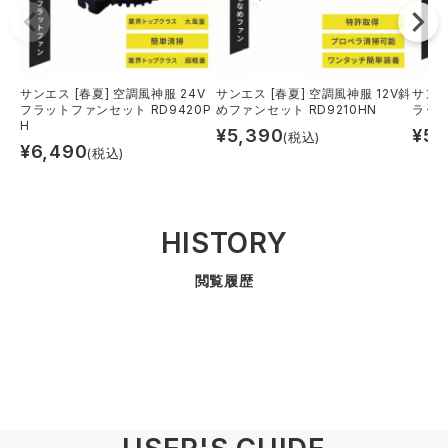
中塚被服
イーブンリバー
ニット
スターライト工業
東洋物産工業
ファン付きウェア
サンエス [春夏] 空調風神服 24V
サンエス [春夏] 空調風神服 12V斜
サンエ
フラットファンセット RD9420P
めファンセット RD9210HN
ラット
H
弘進ゴム
藤井電工
¥
5,390
¥
5,
(税込)
防寒
¥
6,490
(税込)
福山ゴム工業
ビッグボーン商事株式会社
カジュアル
HISTORY
閲覧履歴