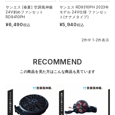
サンエス [春夏] 空調風神服
サンエス RD9310PH 2023年
レインウェアランキング
シンメン
夜間・高視認性安全服
日進ゴム
ヤッケ
24V斜めファンセット
モデル 24V仕様 ファンセッ
RD9410PH
ト(ナナメタイプ)
¥
6,490
¥
5,940
税込
税込
アイズフロンティア ランキング
ハイパーV
医療白衣・介護服
丸五
作業用小物・アクセサリー
2
件中
1
-
2
件表示
TSDESIGN ランキング
ムービンカット
グラディエーター
鞄・バッグ
コーコス ランキング
ニオイクリア
タカヤ商事
つなぎ
RECOMMEND
アイトス ランキング
エアークラフト
自重堂
この商品を見た方はこんな商品も見ています
ファン付き作業着・空調服
ジーベック ランキング
サーヴォ
セロリー 大阪支店
電熱ウェア・ヒートウェア
ネーム刺繍・プリント加工対象商品
アタックベース
サンエス
刺繍・プリント加工対象商品
作業着