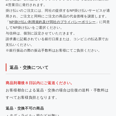
4営業日に発行されます。
掛け払いのご注文には、同社の提供するNP掛け払いサービスが適
用され、ご注文と同時にご注文の商品の代金債権を譲渡します。
「
NP掛け払い利用規約及び同社のプライバシーポリシー
」に同意
してNP掛け払いをご選択ください。
与信枠は、個別に設定させていただきます。
請求書に記載されている銀行口座または、コンビニの払込票でお
支払いください。
※銀行振込の際の振込手数料はお客様にてご負担ください。
返品・交換について
商品到着後８日以内にご返送ください。
お客様都合による返品・交換の場合は往復の送料・手数料は
すべてお客様負担となります。
返品・交換不可の商品
・タグ・ラベル・箱などが無い