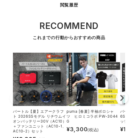
防寒着
ミズノ安全靴ランキング
寅壱
農作業服
アイトス株式会社
閲覧履歴
作業着ランキング
コーコス
電気・設備作業服
ジーベック
作業用手袋
RECOMMEND
これまでの行動からおすすめの商品
アウトドアウェアランキング
クロダルマ
配達・営業作業服
桑和
アウトドア・スポーツ
つなぎランキング
山田辰
自動車整備士作業服
クレヒフク
ワークスーツ
空調服ランキング
おたふく手袋
DIY・日曜大工作業服
マック
コンプレッションウェア
コンプレッションウェアランキング
住商モンブラン
飲食店ユニフォーム
ボンマックス
作業用ポロシャツ
バートル【夏】エアークラフ
puma [春夏] 半袖ポロシャ
バートル 
作業用ポロシャツランキング
GUSH FORCE
運送・倉庫作業服
CUP
安全保護具
ト 2026SSモデル リチウムイ
ツ ヒロミコラボ PW-3044
6SSモデ
オンバッテリー30V（AC10）
G
ッテリー30
＋ファンユニット（AC10-1、
¥
3,300
¥
13,3
(税込)
作業用手袋ランキング
GDジャパン
清掃・ビルメンテ作業服
カーシーカシマ
AC10-2）セット
レインウェア・カッパ