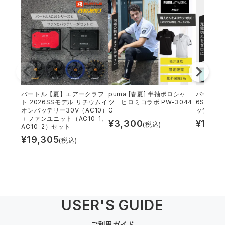
中塚被服
イーブンリバー
ニット
スターライト工業
東洋物産工業
ファン付きウェア
弘進ゴム
藤井電工
防寒
バートル【夏】エアークラフ
puma [春夏] 半袖ポロシャ
バートル 
福山ゴム工業
ビッグボーン商事株式会社
ト 2026SSモデル リチウムイ
ツ ヒロミコラボ PW-3044
6SSモデ
カジュアル
オンバッテリー30V（AC10）
G
ッテリー30
＋ファンユニット（AC10-1、
¥
3,300
¥
13,3
(税込)
AC10-2）セット
¥
19,305
(税込)
USER'S GUIDE
ご利用ガイド