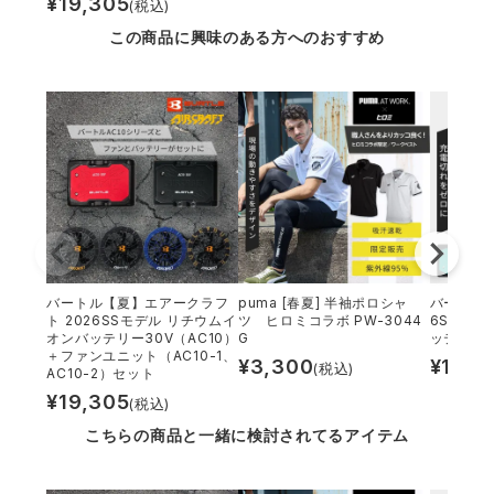
¥
19,305
(税込)
この商品に興味のある方へのおすすめ
レインウェアランキング
シンメン
夜間・高視認性安全服
日進ゴム
ヤッケ
アイズフロンティア ランキング
ハイパーV
医療白衣・介護服
丸五
作業用小物・アクセサリー
TSDESIGN ランキング
ムービンカット
グラディエーター
鞄・バッグ
コーコス ランキング
ニオイクリア
タカヤ商事
つなぎ
バートル【夏】エアークラフ
puma [春夏] 半袖ポロシャ
バートル 
アイトス ランキング
エアークラフト
自重堂
ファン付き作業着・空調服
ト 2026SSモデル リチウムイ
ツ ヒロミコラボ PW-3044
6SSモデ
オンバッテリー30V（AC10）
G
ッテリー30
＋ファンユニット（AC10-1、
¥
3,300
¥
13,3
(税込)
ジーベック ランキング
サーヴォ
セロリー 大阪支店
AC10-2）セット
電熱ウェア・ヒートウェア
¥
19,305
(税込)
ネーム刺繍・プリント加工対象商品
こちらの商品と一緒に検討されてるアイテム
アタックベース
サンエス
刺繍・プリント加工対象商品
作業着