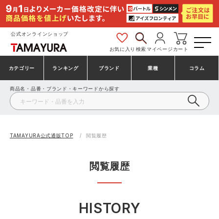
公式オンラインショップ
お気に入り
検索
マイページ
カート
カテゴリー
ランキング
ブランド
業種
コラム
商品名・品番・ブランド・キーワードから探す
安全靴・作業靴
安全靴ランキング
アシックス
建設・建築作業服
ミズノ
シューズ
安全靴スニーカーランキング
プーマ
製造・工場作業服
コンバース（CONVERSE）
TAMAYURA公式通販TOP
閲覧履歴
作業着・作業服
シューズランキング
シモン
鉄鋼・機械作業服
バートル
閲覧履歴
事務服・オフィスウェア
アシックス安全靴ランキング
アイズフロンティア
大工・鳶作業服
TSDESIGN
HISTORY