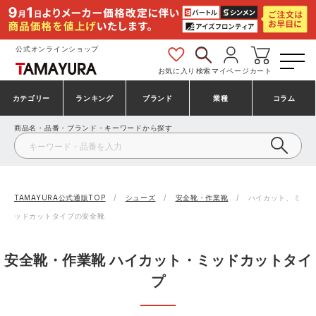
公式オンラインショップ
お気に入り
検索
マイページ
カート
カテゴリー
ランキング
ブランド
業種
コラム
商品名・品番・ブランド・キーワードから探す
安全靴・作業靴
安全靴ランキング
アシックス
建設・建築作業服
ミズノ
シューズ
安全靴スニーカーランキング
プーマ
製造・工場作業服
コンバース（CONVERSE）
TAMAYURA公式通販TOP
シューズ
安全靴・作業靴
ハイカット、ミ
ッドカットタイプの安全靴
作業着・作業服
シューズランキング
シモン
鉄鋼・機械作業服
バートル
安全靴・作業靴 ハイカット・ミッドカットタイ
事務服・オフィスウェア
アシックス安全靴ランキング
アイズフロンティア
大工・鳶作業服
TSDESIGN
プ