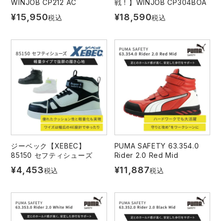
WINJOB CP212 AC
戦！】WINJOB CP304BOA
中塚被服
イーブンリバー
ニット
¥
15,950
¥
18,590
税込
税込
スターライト工業
東洋物産工業
ファン付きウェア
弘進ゴム
藤井電工
防寒
福山ゴム工業
ビッグボーン商事株式会社
カジュアル
ジーベック【XEBEC】
PUMA SAFETY 63.354.0
85150 セフティシューズ
Rider 2.0 Red Mid
¥
4,453
¥
11,887
税込
税込