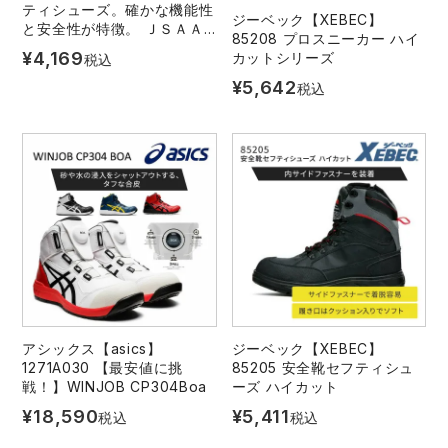
ティシューズ。確かな機能性
ジーベック【XEBEC】
と安全性が特徴。 ＪＳＡＡ
85208 プロスニーカー ハイ
Ａ種合格品。鉄芯。
¥
4,169
カットシリーズ
税込
¥
5,642
税込
アシックス【asics】
ジーベック【XEBEC】
1271A030 【最安値に挑
85205 安全靴セフティシュ
戦！】WINJOB CP304Boa
ーズ ハイカット
¥
18,590
¥
5,411
税込
税込