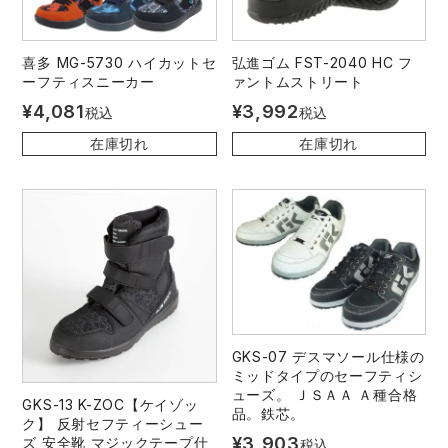
喜多 MG-5730 ハイカットセ
弘進ゴム FST-2040 HC フ
ーフティスニーカー
ァントムストリート
¥
4,081
¥
3,992
税込
税込
在庫切れ
在庫切れ
GKS-07 デスマソール仕様の
ミッドタイプのセーフティシ
ューズ。 ＪＳＡＡ Ａ種合格
GKS-13 K-ZOC【ケイゾッ
品。鉄芯。
ク】 反射セフティーシュー
¥
3,903
ズ 安全靴 マジックテープ仕
税込