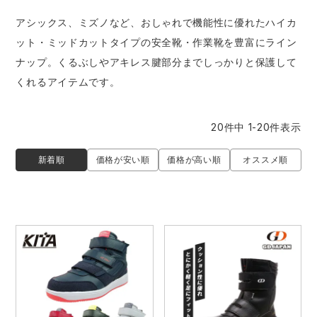
防寒着
ミズノ安全靴ランキング
寅壱
農作業服
アイトス株式会社
アシックス、ミズノなど、おしゃれで機能性に優れたハイカ
ット・ミッドカットタイプの安全靴・作業靴を豊富にライン
作業着ランキング
コーコス
電気・設備作業服
ジーベック
作業用手袋
ナップ。くるぶしやアキレス腱部分までしっかりと保護して
くれるアイテムです。
アウトドアウェアランキング
クロダルマ
配達・営業作業服
桑和
アウトドア・スポーツ
20
件中
1
-
20
件表示
つなぎランキング
山田辰
自動車整備士作業服
クレヒフク
ワークスーツ
新着順
価格が安い順
価格が高い順
オススメ順
空調服ランキング
おたふく手袋
DIY・日曜大工作業服
マック
コンプレッションウェア
コンプレッションウェアランキング
住商モンブラン
飲食店ユニフォーム
ボンマックス
作業用ポロシャツ
作業用ポロシャツランキング
GUSH FORCE
運送・倉庫作業服
CUP
安全保護具
作業用手袋ランキング
GDジャパン
清掃・ビルメンテ作業服
カーシーカシマ
レインウェア・カッパ