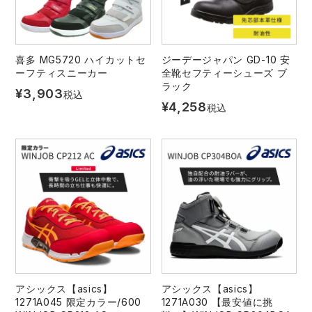
レインウェアランキング
シンメン
夜間・高視認性安全服
日進ゴム
ヤッケ
喜多 MG5720 ハイカットセ
ジーデージャパン GD-10 安
アイズフロンティア ランキング
ハイパーV
医療白衣・介護服
丸五
ーフティスニーカー
全靴セフティーシューズ ブ
作業用小物・アクセサリー
ラック
¥
3,903
税込
¥
4,258
税込
TSDESIGN ランキング
ムービンカット
グラディエーター
鞄・バッグ
コーコス ランキング
ニオイクリア
タカヤ商事
つなぎ
アイトス ランキング
エアークラフト
自重堂
ファン付き作業着・空調服
ジーベック ランキング
サーヴォ
セロリー 大阪支店
電熱ウェア・ヒートウェア
ネーム刺繍・プリント加工対象商品
アタックベース
サンエス
刺繍・プリント加工対象商品
アシックス【asics】
アシックス【asics】
作業着
1271A045 限定カラー/600
1271A030 【最安値に挑