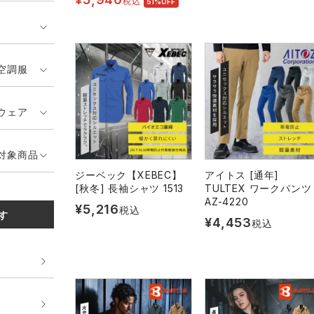
税込
51%OFF
空調服
ウェア
対象商品
ジーベック【XEBEC】
アイトス [通年]
[秋冬] 長袖シャツ 1513
TULTEX ワークパンツ
AZ-4220
¥
5,216
税込
す
¥
4,453
税込