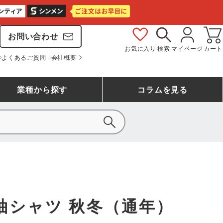
お問い合わせ
お気に入り
検索
マイページ
カート
よくあるご質問
会社概要
業種
から探す
コラム
を見る
シモン
アシックス安全靴ランキング
大工・鳶作業服
事務服(オフィスウェア)
バートル
ェア
つなぎランキング
自動車整備士作業服
ワークスーツ
コーコス
ジーベック
袖シャツ 秋冬（通年）
作業用手袋ランキング
清掃・ビルメンテ作業服
レインウェア・カッパ
おたふく手袋
マック