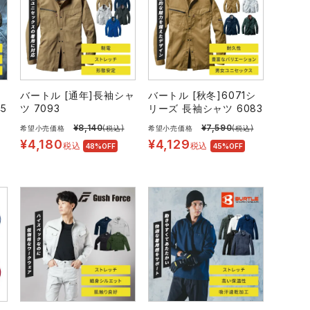
バートル [通年]長袖シャ
バートル [秋冬]6071シ
5
ツ 7093
リーズ 長袖シャツ 6083
¥
8,140
¥
7,590
希望小売価格
(税込)
希望小売価格
(税込)
¥
4,180
¥
4,129
税込
税込
48%OFF
45%OFF