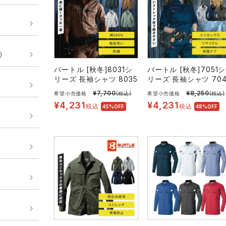
E）
バートル [秋冬]8031シ
バートル [秋冬]7051シ
リーズ 長袖シャツ 8035
リーズ 長袖シャツ 704
¥
7,700
¥
8,250
希望小売価格
(税込)
希望小売価格
(税込)
¥
4,231
¥
4,231
税込
税込
45%OFF
48%OFF