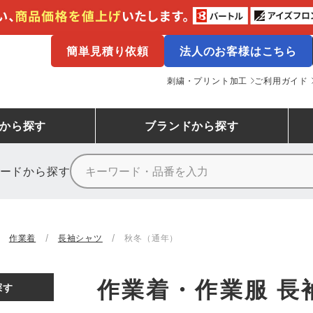
簡単見積り依頼
法人のお客様はこちら
刺繍・プリント加工
ご利用ガイド
から探す
ブランド
から探す
ードから探す
ニーカーランキング
場作業服
ューズ
プーマ
コンバース
シューズランキング
鉄鋼・機械作業服
作業着
（CONVERSE）
作業着
長袖シャツ
秋冬（通年）
ンキング
備作業服
業用手袋
アウトドアウェアランキング
配達・営業作業服
アウトドア・スポーツウ
寅壱
アイトス株式会社
作業着・作業服 長
探す
ッションウェアランキング
ニフォーム
業用ポロシャツ
作業用ポロシャツランキング
運送・倉庫作業服
安全保護具
山田辰
クレヒフク