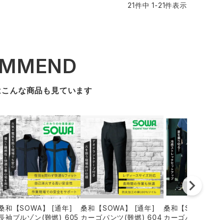
21
件中
1
-
21
件表示
OMMEND
はこんな商品も見ています
桑和【SOWA】 [通年]
桑和【SOWA】 [通年]
桑和【SOWA】 
長袖ブルゾン(難燃) 605
カーゴパンツ(難燃) 604
カーゴパンツ(難燃