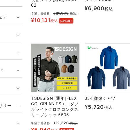
02
¥
6,900
税込
¥
21,670
希望小売価格
(税込)
ェア
¥
10,131
税込
53%OFF
パ
TSDESIGN [通年]FLEX
354 難燃シャツ
COLORLAB TSエコダブ
サリー
¥
5,720
税込
ルライトクロスロングス
リーブシャツ 5605
¥
12,320
希望小売価格
(税込)
¥
5,940