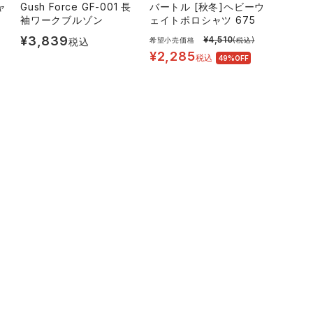
ャ
Gush Force GF-001 長
バートル [秋冬]ヘビーウ
袖ワークブルゾン
ェイトポロシャツ 675
¥
3,839
¥
4,510
税込
希望小売価格
(税込)
¥
2,285
税込
49%OFF