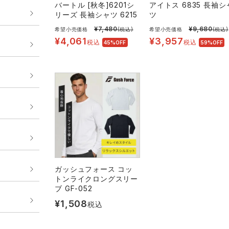
バートル [秋冬]6201シ
アイトス 6835 長袖シ
リーズ 長袖シャツ 6215
ツ
¥
7,480
¥
9,680
希望小売価格
(税込)
希望小売価格
(税込)
¥
4,061
¥
3,957
税込
税込
45%OFF
59%OFF
ガッシュフォース コッ
トンライクロングスリー
ブ GF-052
¥
1,508
税込