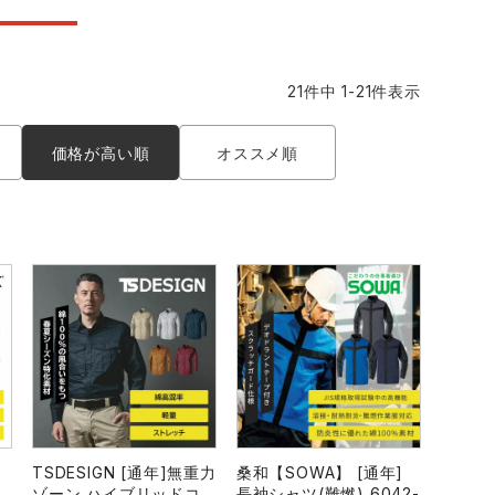
コーコス ランキング
つなぎ
GDジャパン
カーシーカシマ
商品
21
件中
1
-
21
件表示
商品
ムービンカット
グラディエーター
価格が高い順
オススメ順
サーヴォ
セロリー 大阪支店
スターライト工業
東洋物産工業
TSDESIGN [通年]無重力
桑和【SOWA】 [通年]
ゾーン ハイブリッドコ
長袖シャツ(難燃) 6042-