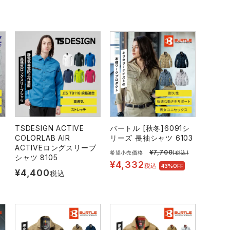
TSDESIGN ACTIVE
バートル [秋冬]6091シ
COLORLAB AIR
リーズ 長袖シャツ 6103
ACTIVEロングスリーブ
¥
7,700
希望小売価格
(税込)
シャツ 8105
¥
4,332
税込
43%OFF
¥
4,400
税込