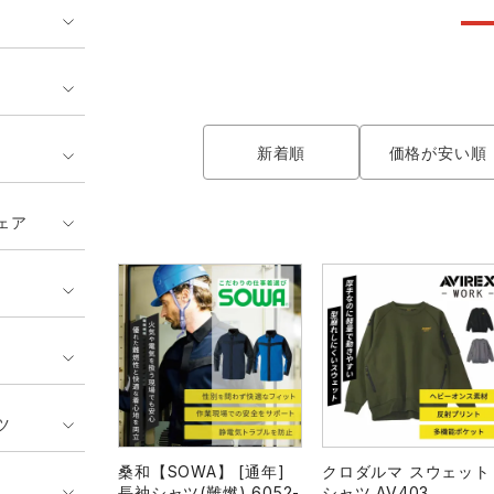
ンティア ランキング
・介護服
業用小物・アクセサリー類
TSDESIGN ランキング
鞄・バッグ類
GUSH FORCE
CUP
ネーム刺繍・プリント加工対象
 ランキング
熱ウェア・ヒートウェア
刺繍・プリント加工対象
ハイパーV
丸五
作業着
新着順
価格が安い順
エアークラフト
自重堂
ニット
ェア
中塚被服
イーブンリバー
ファン付きウェア
福山ゴム工業
ビッグボーン商事株式会
防寒
社
カジュアル
ツ
桑和【SOWA】 [通年]
クロダルマ スウェット
長袖シャツ(難燃) 6052-
シャツ AV403