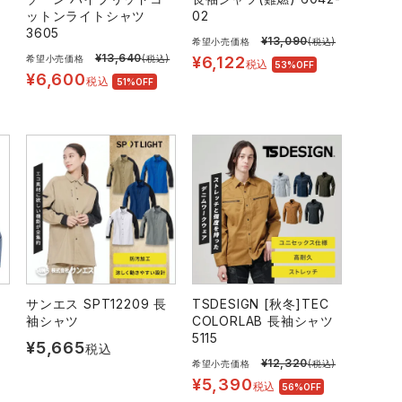
ットンライトシャツ
02
3605
¥
13,090
希望小売価格
(税込)
¥
13,640
希望小売価格
(税込)
¥
6,122
税込
53%OFF
¥
6,600
税込
51%OFF
サンエス SPT12209 長
TSDESIGN [秋冬]TEC
袖シャツ
COLORLAB 長袖シャツ
5115
¥
5,665
税込
¥
12,320
希望小売価格
(税込)
¥
5,390
税込
56%OFF