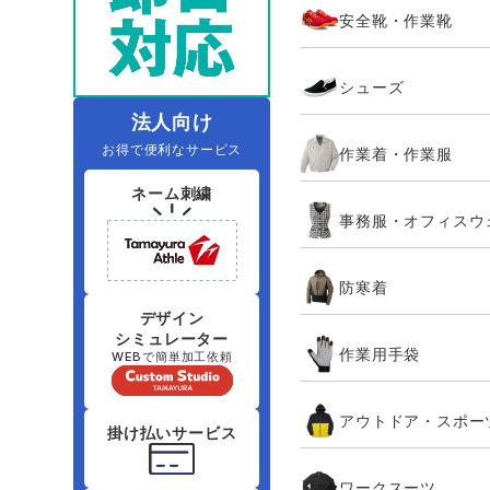
安全靴・作業靴
レインウェアランキング
夜間・高視認性安全服
ヤッケ
アイズフロ
医療白衣
作
住商モンブラン
ボンマックス
シューズ
アイトス ランキング
ファン付きウェア（空調服シリー
ジーベック
電
シンメン
ズ）
日進ゴム
法人向け
お得で便利なサービス
作業着・作業服
ニオイクリア
タカヤ商事
ネーム刺繍
事務服・オフィスウ
アタックベース
サンエス
防寒着
弘進ゴム
藤井電工
デザイン
シミュレーター
作業用手袋
WEBで簡単加工依頼
アウトドア・スポー
掛け払いサービス
ワークスーツ