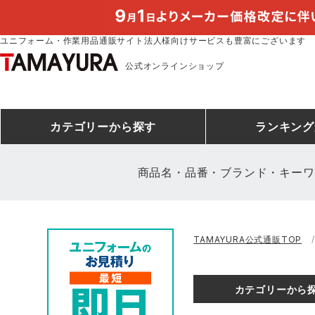
ユニフォーム・作業用品通販サイト法人様向けサービスも豊富にございます
公式オンラインショップ
カテゴリー
から探す
ランキング
商品名・品番・ブランド・キーワ
安全靴ランキング
アシックス
建設・建築作業服
安全靴・作業靴
ミズノ
安全靴ス
製造・工
シ
TAMAYURA公式通販TOP
ミズノ安全靴ランキング
農作業服
防寒着
作業着ラ
電気・設
作
アイズフロンティア
TSDESIGN
カテゴリーから
空調服ランキング
DIY・日曜大工作業服
コンプレッションウェア
コンプレ
飲食店ユ
作
クロダルマ
桑和