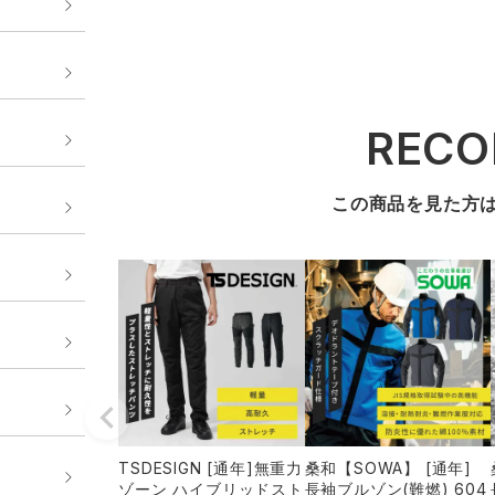
REC
この商品を見た方
TSDESIGN [通年]無重力
桑和【SOWA】 [通年]
ゾーン ハイブリッドスト
長袖ブルゾン(難燃) 604