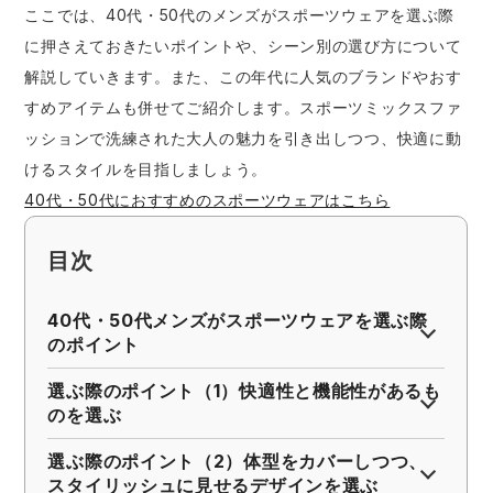
ここでは、40代・50代のメンズがスポーツウェアを選ぶ際
アタックベース
サンエス
に押さえておきたいポイントや、シーン別の選び方について
解説していきます。また、この年代に人気のブランドやおす
中塚被服
イーブンリバー
すめアイテムも併せてご紹介します。スポーツミックスファ
ッションで洗練された大人の魅力を引き出しつつ、快適に動
シモン
スターライト工業
けるスタイルを目指しましょう。
40代・50代におすすめのスポーツウェアはこちら
トムス
ロゴスコーポレーション
目次
東洋物産工業
マック
40代・50代メンズがスポーツウェアを選ぶ際
のポイント
弘進ゴム
TJMデザイン
選ぶ際のポイント（1）快適性と機能性があるも
藤井電工
福山ゴム工業
のを選ぶ
選ぶ際のポイント（2）体型をカバーしつつ、
ビッグボーン商事株式会社
スタイリッシュに見せるデザインを選ぶ