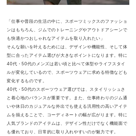
エアークラフト
医療白衣・介護服
クロダルマ
作業用小物・アクセサリー
「仕事や普段の生活の中に、スポーツミックスのファッショ
ンはもちろん、ジムでのトレーニングやアウトドアシーンで
D・GROW
GUSH FORCE
鞄・バッグ
も快適かつおしゃれなアイテムを取り入れたい」
そんな願いを叶えるためには、デザインや機能性、そして体
おたふく手袋
ボディータフネス
つなぎ
型に合ったアイテム選びが大きなポイントになります。特に
40代・50代のメンズは若い頃と比べて体型やライフスタイ
自重堂
ジードラゴン
ファン付き作業着・空調服
ルが変化しているので、スポーツウェアに求める特徴なども
変化するものです。
JAWIN
セロリー 大阪支店
40代・50代のスポーツウェア選びでは、スタイリッシュさ
電熱ウェア・ヒートウェア
と着心地のバランスが重要です。また、仕事終わりのジム通
ボンマックス
サーヴォ
いや休日のカジュアルな外出でも使える汎用性の高いアイテ
刺繍・プリント加工対象商品
ムを揃えることで、コーディネートの幅が広がります。特に
住商モンブラン
ジーベック
人気ブランドのアイテムは、デザイン性だけでなく機能面で
も優れており、日常的に取り入れやすいのが魅力です。