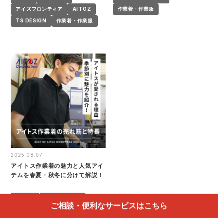
アイズフロンティア
AITOZ
作業着・作業服
TS DESIGN
作業着・作業服
2025.08.07
アイトス作業着の魅力と人気アイ
テムを春夏・秋冬に分けて解説！
AITOZ
作業着・作業服
ご相談・便利なサービスはこちら