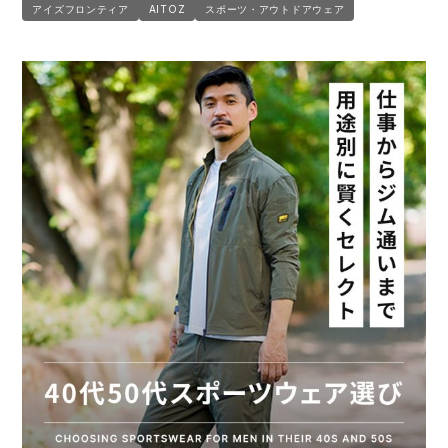
アイズフロンティア
AITOZ
スポーツ・アウトドアウェア
TULTEX
電気・設備作業服
ハイパーV
作業用手袋
丸五
配達・営業作業服
アイズフロンティア
アウトドア・スポーツ
ミズノ
自動車整備士作業服
ムービンカット
ワークスーツ
S-AIR
DIY・日曜大工作業服
コーコス
コンプレッションウェア
グラディエーター
飲食店ユニフォーム
ニオイクリア
作業用ポロシャツ
寅壱
運送・倉庫作業服
桑和
安全保護具
ジーグラウンド
清掃・ビルメンテ作業服
タカヤ商事
レインウェア・カッパ
TSDESIGN
夜間・高視認性安全服
バートル
ヤッケ