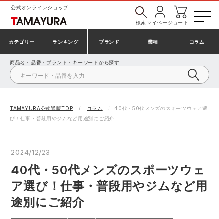
公式オンラインショップ
検索
マイページ
カート
カテゴリー
ランキング
ブランド
業種
コラム
商品名・品番・ブランド・キーワードから探す
安全靴・作業靴
アシックス
建設・建築作業服
プーマ
シューズ
BLAKLADER
製造・工場作業服
アイトス株式会社
TAMAYURA公式通販TOP
コラム
40代・50代メンズのスポーツウェア選
び！仕事・普段用やジムなど用途別にご紹介
作業着・作業服
CUP
鉄鋼・機械作業服
GDジャパン
2024/12/23
事務服・オフィスウェア
カーシーカシマ
大工・鳶作業服
シンメン
40代・50代メンズのスポーツウェ
ア選び！仕事・普段用やジムなど用
防寒着
日進ゴム
農作業服
山田辰
途別にご紹介