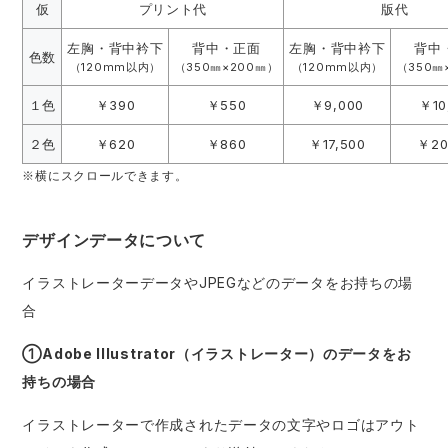
仮
プリント代
版代
左胸・背中衿下
背中・正面
左胸・背中衿下
背中
色数
（120mm以内）
（350㎜×200㎜）
（120mm以内）
（350㎜
１色
￥390
￥550
￥9,000
￥10
２色
￥620
￥860
￥17,500
￥20
※横にスクロールできます。
デザインデータについて
イラストレーターデータやJPEGなどのデータをお持ちの場
合
①Adobe Illustrator（イラストレーター）のデータをお
持ちの場合
イラストレーターで作成されたデータの文字やロゴはアウト