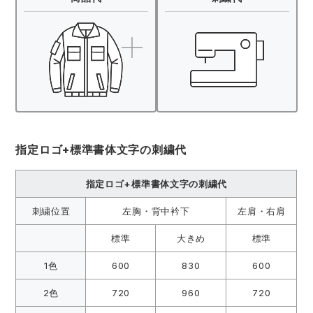
指定ロゴ+標準書体文字の刺繍代
指定ロゴ+標準書体文字の刺繍代
刺繍位置
左胸・背中衿下
左肩・右肩
標準
大きめ
標準
1色
600
830
600
2色
720
960
720