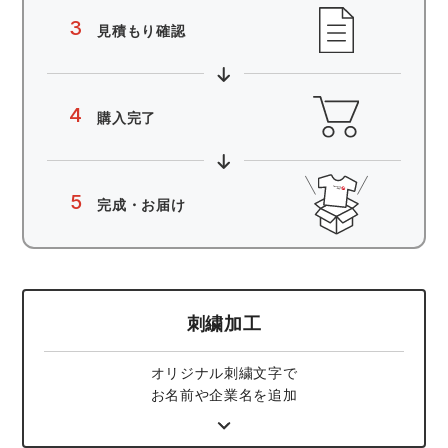
3
見積もり確認
アイズフロンティア ランキング
ハイパーV
医療白衣・介護服
丸五
作業用小物・アクセサリー
TSDESIGN ランキング
ムービンカット
グラディエーター
4
鞄・バッグ
購入完了
コーコス ランキング
ニオイクリア
タカヤ商事
つなぎ
5
完成・お届け
アイトス ランキング
エアークラフト
自重堂
ファン付き作業着・空調服
ジーベック ランキング
サーヴォ
セロリー 大阪支店
電熱ウェア・ヒートウェア
刺繍加工
ネーム刺繍・プリント加工対象商品
アタックベース
サンエス
刺繍・プリント加工対象商品
作業着
オリジナル刺繍文字で
お名前や企業名を追加
中塚被服
イーブンリバー
ニット