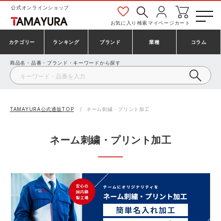
公式オンラインショップ
お気に入り
検索
マイページ
カート
カテゴリー
ランキング
ブランド
業種
コラム
商品名・品番・ブランド・キーワードから探す
安全靴・作業靴
安全靴ランキング
アシックス
建設・建築作業服
ミズノ
シューズ
安全靴スニーカーランキング
プーマ
製造・工場作業服
コンバース（CONVERSE）
TAMAYURA公式通販TOP
ネーム刺繍・プリント加工
作業着・作業服
シューズランキング
シモン
鉄鋼・機械作業服
バートル
ネーム刺繍・プリント加工
事務服・オフィスウェア
アシックス安全靴ランキング
アイズフロンティア
大工・鳶作業服
TSDESIGN
防寒着
ミズノ安全靴ランキング
寅壱
農作業服
アイトス株式会社