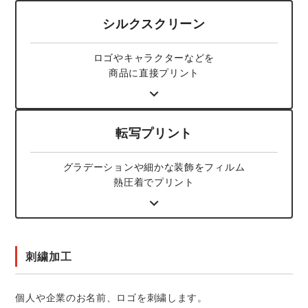
スターライト工業
東洋物産工業
ファン付きウェア
シルクスクリーン
弘進ゴム
藤井電工
ロゴやキャラクターなどを
防寒
商品に直接プリント
福山ゴム工業
ビッグボーン商事株式会社
カジュアル
転写プリント
グラデーションや
細かな装飾をフィルム
熱圧着でプリント
刺繍加工
個人や企業のお名前、ロゴを刺繍します。