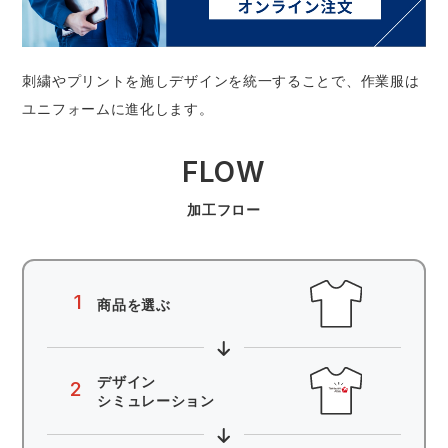
作業着ランキング
コーコス
電気・設備作業服
ジーベック
作業用手袋
アウトドアウェアランキング
クロダルマ
配達・営業作業服
桑和
アウトドア・スポーツ
刺繍やプリントを施しデザインを統一することで、作業服は
ユニフォームに進化します。
つなぎランキング
山田辰
自動車整備士作業服
クレヒフク
ワークスーツ
FLOW
空調服ランキング
おたふく手袋
DIY・日曜大工作業服
マック
コンプレッションウェア
加工フロー
コンプレッションウェアランキング
住商モンブラン
飲食店ユニフォーム
ボンマックス
作業用ポロシャツ
1
商品を選ぶ
作業用ポロシャツランキング
GUSH FORCE
運送・倉庫作業服
CUP
安全保護具
作業用手袋ランキング
GDジャパン
清掃・ビルメンテ作業服
カーシーカシマ
レインウェア・カッパ
デザイン
2
シミュレーション
レインウェアランキング
シンメン
夜間・高視認性安全服
日進ゴム
ヤッケ