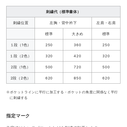
刺繍代（標準書体）
刺繍位置
左胸・背中衿下
左肩・右肩
標準
大きめ
標準
１段（1色）
250
360
250
１段（2色）
320
420
320
2段（1色）
500
720
500
2段（2色）
620
850
620
※ポケットラインに平行に加工する・ポケットの角度に関係なく平行
に刺繍する
指定マーク