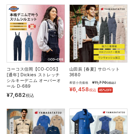
コーコス信岡【CO-COS】
山田辰 [春夏] サロペット
[通年] Dickies ストレッチ
3680
シルキーデニム オーバーオ
¥
11,770
希望小売価格
(税込)
ール D-689
¥
6,458
税込
45%OFF
¥
7,682
税込