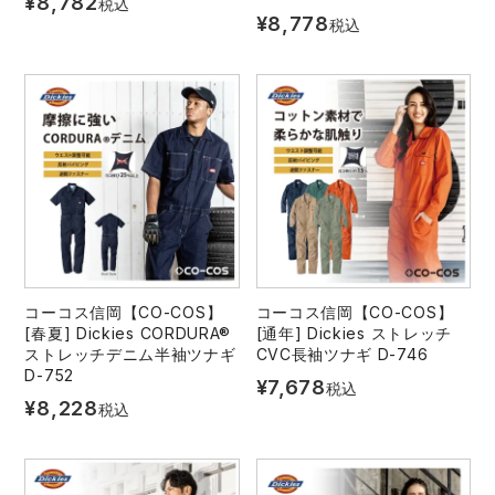
¥
8,782
税込
¥
8,778
税込
コーコス信岡【CO-COS】
コーコス信岡【CO-COS】
[春夏] Dickies CORDURA®
[通年] Dickies ストレッチ
ストレッチデニム半袖ツナギ
CVC長袖ツナギ D-746
D-752
¥
7,678
税込
¥
8,228
税込