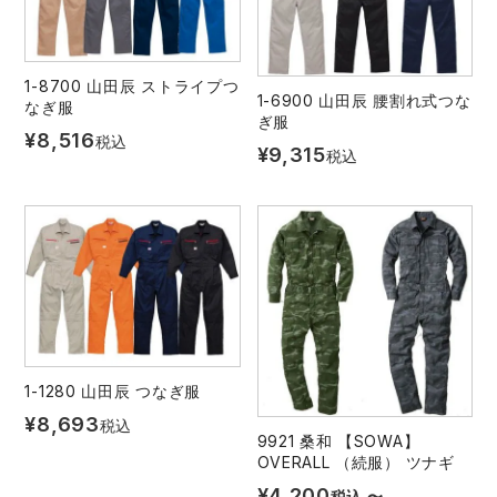
1-8700 山田辰 ストライプつ
1-6900 山田辰 腰割れ式つな
なぎ服
ぎ服
¥
8,516
税込
¥
9,315
税込
1-1280 山田辰 つなぎ服
¥
8,693
税込
9921 桑和 【SOWA】
OVERALL （続服） ツナギ
¥
4,200
税込
〜