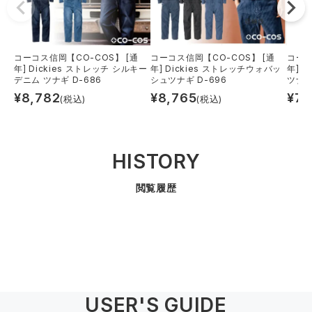
コーコス信岡【CO-COS】 [通
コーコス信岡【CO-COS】 [通
コーコ
年] Dickies ストレッチ シルキー
年] Dickies ストレッチウォバッ
年] 
デニム ツナギ D-686
シュツナギ D-696
ツナギ
¥
8,782
¥
8,765
¥
7,
(税込)
(税込)
HISTORY
閲覧履歴
USER'S GUIDE