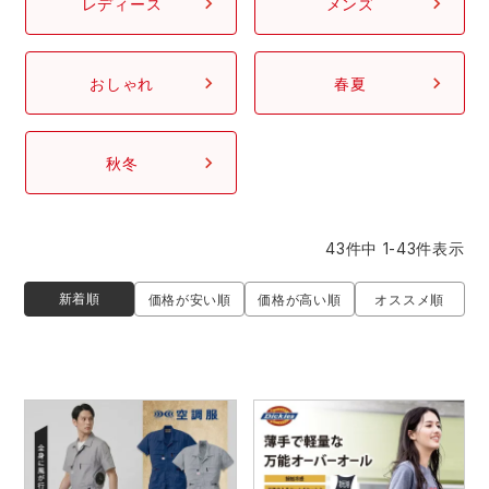
レディース
メンズ
スターライト工業
東洋物産工業
ファン付きウェア
弘進ゴム
藤井電工
おしゃれ
春夏
防寒
福山ゴム工業
ビッグボーン商事株式会社
秋冬
カジュアル
43
件中
1
-
43
件表示
新着順
価格が安い順
価格が高い順
オススメ順