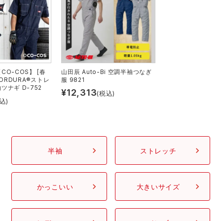
アイズフロンティア ランキング
ハイパーV
医療白衣・介護服
丸五
作業用小物・アクセサリー
TSDESIGN ランキング
ムービンカット
グラディエーター
鞄・バッグ
O-COS】 [春
山田辰 Auto-Bi 空調半袖つなぎ
 CORDURA®ストレ
服 9821
コーコス ランキング
ニオイクリア
タカヤ商事
つなぎ
ナギ D-752
¥
12,313
(税込)
込)
アイトス ランキング
エアークラフト
自重堂
ファン付き作業着・空調服
ジーベック ランキング
サーヴォ
セロリー 大阪支店
電熱ウェア・ヒートウェア
半袖
ストレッチ
ネーム刺繍・プリント加工対象商品
アタックベース
サンエス
刺繍・プリント加工対象商品
作業着
かっこいい
大きいサイズ
中塚被服
イーブンリバー
ニット