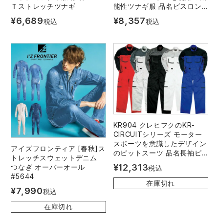
Ｔストレッチツナギ
能性ツナギ服 品名ビスロン
ファスナー長袖ツナギ
¥
6,689
¥
8,357
税込
税込
KR904 クレヒフクのKR-
CIRCUITシリーズ モーター
スポーツを意識したデザイン
アイズフロンティア [春秋]ス
のピットスーツ 品名長袖ピ
トレッチスウェットデニム
ットスーツ
¥
12,313
つなぎ オーバーオール
税込
#5644
在庫切れ
¥
7,990
税込
在庫切れ