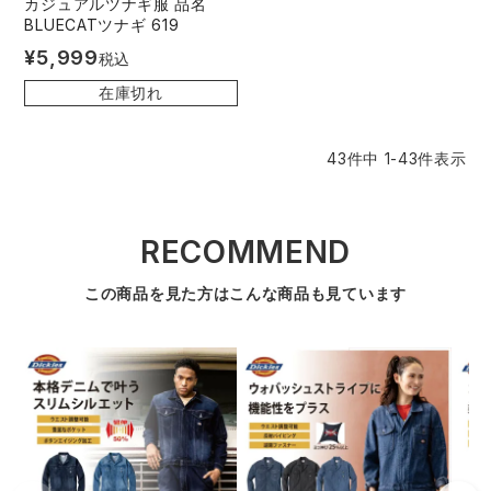
カジュアルツナギ服 品名
BLUECATツナギ 619
¥
5,999
税込
在庫切れ
43
件中
1
-
43
件表示
RECOMMEND
この商品を見た方はこんな商品も見ています