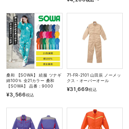
桑和 【SOWA】 続服 ツナギ
71-FR-2101 山田辰 ノーメッ
綿100％ 全21カラー 桑和
クス・オーバーオール
【SOWA】 品番：9000
¥
31,669
税込
¥
3,566
税込