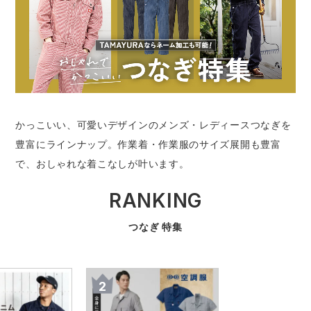
作業着ランキング
コーコス
電気・設備作業服
ジーベック
作業用手袋
アウトドアウェアランキング
クロダルマ
配達・営業作業服
桑和
アウトドア・スポーツ
つなぎランキング
山田辰
自動車整備士作業服
クレヒフク
ワークスーツ
かっこいい、可愛いデザインのメンズ・レディースつなぎを
空調服ランキング
おたふく手袋
DIY・日曜大工作業服
マック
コンプレッションウェア
豊富にラインナップ。作業着・作業服のサイズ展開も豊富
で、おしゃれな着こなしが叶います。
コンプレッションウェアランキング
住商モンブラン
飲食店ユニフォーム
ボンマックス
作業用ポロシャツ
RANKING
作業用ポロシャツランキング
GUSH FORCE
運送・倉庫作業服
CUP
安全保護具
つなぎ 特集
作業用手袋ランキング
GDジャパン
清掃・ビルメンテ作業服
カーシーカシマ
レインウェア・カッパ
レインウェアランキング
シンメン
夜間・高視認性安全服
日進ゴム
ヤッケ