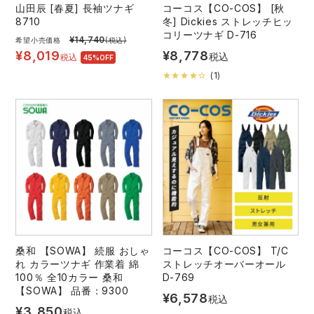
山田辰 [春夏] 長袖ツナギ
コーコス【CO-COS】 [秋
8710
冬] Dickies ストレッチヒッ
コリーツナギ D-716
¥
14,740
希望小売価格
(税込)
¥
8,019
¥
8,778
税込
税込
45%OFF
(
1
)
桑和 【SOWA】 続服 おしゃ
コーコス【CO-COS】 T/C
れ カラーツナギ 作業着 綿
ストレッチオーバーオール
100％ 全10カラー 桑和
D-769
【SOWA】 品番：9300
¥
6,578
税込
¥
3,850
税込