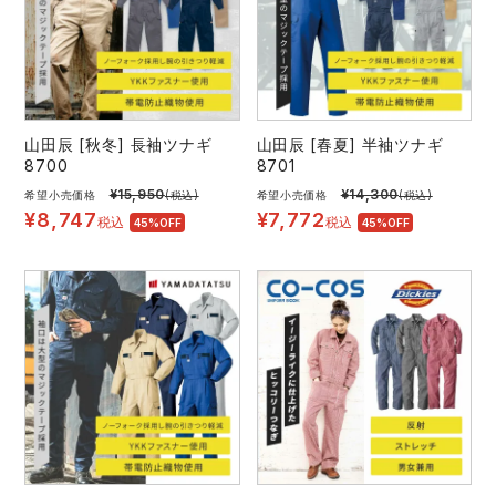
山田辰 [秋冬] 長袖ツナギ
山田辰 [春夏] 半袖ツナギ
8700
8701
¥
15,950
¥
14,300
希望小売価格
(税込)
希望小売価格
(税込)
¥
8,747
¥
7,772
税込
税込
45%OFF
45%OFF