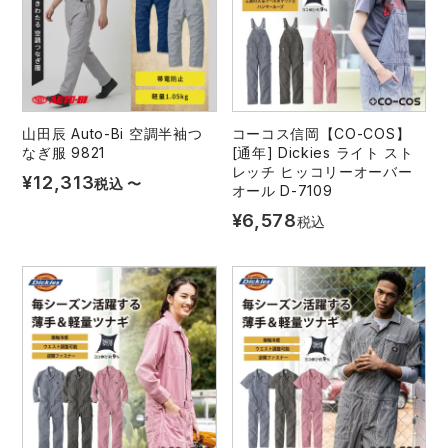
山田辰 Auto-Bi 空調半袖つ
コーコス信岡【CO-COS】
なぎ服 9821
[通年] Dickies ライト スト
レッチ ヒッコリーオーバー
¥
12,313
税込
〜
オール D-7109
¥
6,578
税込