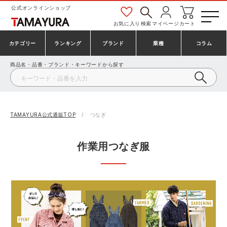
公式オンラインショップ
お気に入り
検索
マイページ
カート
カテゴリー
ランキング
ブランド
業種
コラム
商品名・品番・ブランド・キーワードから探す
安全靴・作業靴
安全靴ランキング
アシックス
建設・建築作業服
ミズノ
シューズ
安全靴スニーカーランキング
プーマ
製造・工場作業服
コンバース（CONVERSE）
TAMAYURA公式通販TOP
つなぎ
作業着・作業服
シューズランキング
シモン
鉄鋼・機械作業服
バートル
作業用つなぎ服
事務服・オフィスウェア
アシックス安全靴ランキング
アイズフロンティア
大工・鳶作業服
TSDESIGN
防寒着
ミズノ安全靴ランキング
寅壱
農作業服
アイトス株式会社