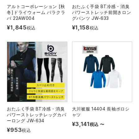
アルトコーポレーション [秋
おたふく手袋 BT冷感・消臭
冬]ドライウォーム バラクラ
パワーストレッチ前開きロン
バ 22AW004
グパンツ JW-633
¥
1,845
¥
1,158
税込
税込
おたふく手袋 BT冷感・消臭
大川被服 14404 長袖ポロシ
パワーストレッチレッグカバ
ャツ
ーロング JW-634
¥
3,141
税込
〜
¥
953
税込