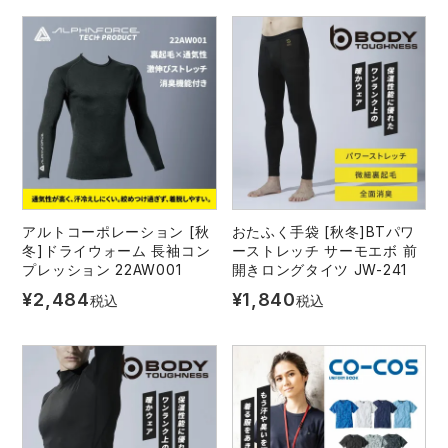
アルトコーポレーション [秋
おたふく手袋 [秋冬]BTパワ
冬]ドライウォーム 長袖コン
ーストレッチ サーモエボ 前
プレッション 22AW001
開きロングタイツ JW-241
¥
2,484
¥
1,840
税込
税込