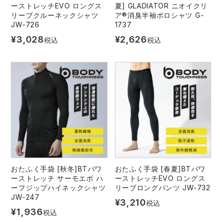
ーストレッチEVO ロングス
夏] GLADIATOR ニオイクリ
リーブクルーネックシャツ
ア®消臭半袖ポロシャツ G-
JW-726
1737
¥
3,028
¥
2,626
税込
税込
おたふく手袋 [秋冬]BTパワ
おたふく手袋 [春夏]BTパワ
ーストレッチ サーモエボ ハ
ーストレッチEVO ロングス
ーフジップハイネックシャツ
リーブロングパンツ JW-732
JW-247
¥
3,210
税込
¥
1,936
税込