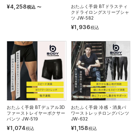
¥
4,258
おたふく手袋 BTドラスティ
税込
〜
クドライロングスリーブシャ
ツ JW-582
¥
1,936
税込
おたふく手袋 BTデュアル3D
おたふく手袋 冷感・消臭パ
ファーストレイヤーボクサー
ワーストレッチロングパンツ
パンツ JW-519
JW-632
¥
1,074
¥
1,158
税込
税込