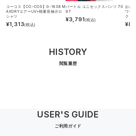
コーコス【CO-COS】G-1638 M
バートル ユニセックスパンツ 70
おたふ
AXDRYエアーUV+軽量長袖ポロ
97
ワー
シャツ
ク
¥
3,791
(税込)
¥
1,313
¥
84
(税込)
HISTORY
閲覧履歴
USER'S GUIDE
ご利用ガイド