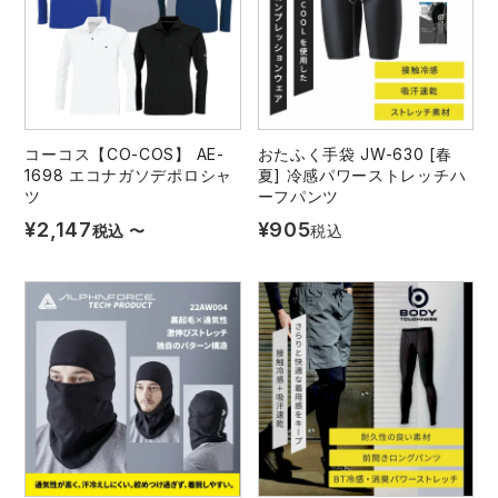
コーコス【CO-COS】 AE-
おたふく手袋 JW-630 [春
1698 エコナガソデポロシャ
夏] 冷感パワーストレッチハ
ツ
ーフパンツ
¥
2,147
¥
905
税込
〜
税込