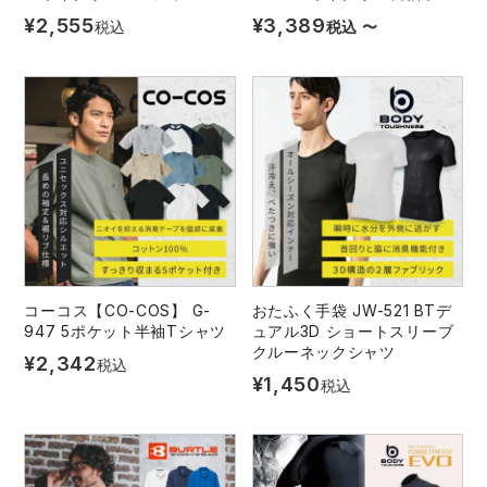
¥
2,555
¥
3,389
税込
税込
〜
コーコス【CO-COS】 G-
おたふく手袋 JW-521 BTデ
947 5ポケット半袖Tシャツ
ュアル3D ショートスリーブ
クルーネックシャツ
¥
2,342
税込
¥
1,450
税込