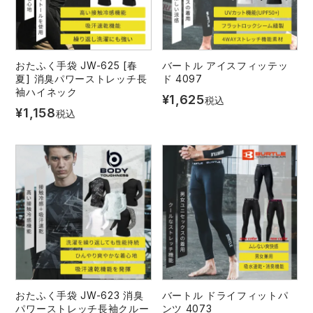
おたふく手袋 JW-625 [春
バートル アイスフィッテッ
夏] 消臭パワーストレッチ長
ド 4097
袖ハイネック
¥
1,625
税込
¥
1,158
税込
おたふく手袋 JW-623 消臭
バートル ドライフィットパ
パワーストレッチ長袖クルー
ンツ 4073