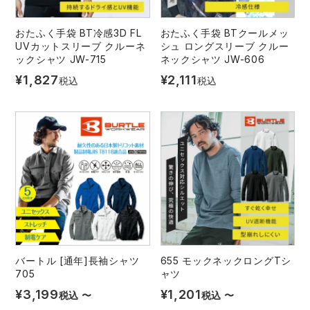
おたふく手袋 BT冷感3D FL
おたふく手袋 BTクールメッ
UVカットスリーブ クルーネ
シュ ロングスリーブ クルー
ックシャツ JW-715
ネックシャツ JW-606
¥
1,827
¥
2,111
税込
税込
バートル [通年]長袖シャツ
655 モックネックロングTシ
705
ャツ
¥
3,199
¥
1,201
税込
〜
税込
〜