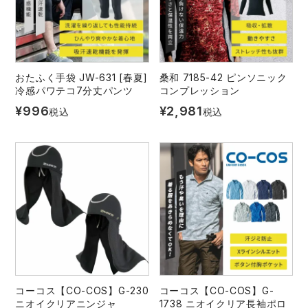
おたふく手袋 JW-631 [春夏]
桑和 7185-42 ピンソニック
冷感パワテコ7分丈パンツ
コンプレッション
¥
996
¥
2,981
税込
税込
コーコス【CO-COS】G-230
コーコス【CO-COS】G-
ニオイクリアニンジャ
1738 ニオイクリア長袖ポロ