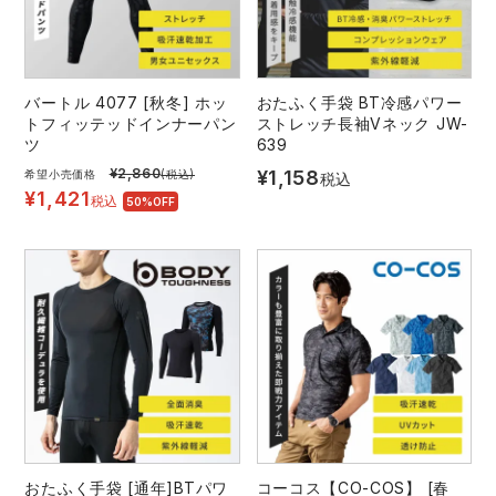
バートル 4077 [秋冬] ホッ
おたふく手袋 BT冷感パワー
トフィッテッドインナーパン
ストレッチ長袖Vネック JW-
ツ
639
¥
2,860
¥
1,158
希望小売価格
(税込)
税込
¥
1,421
税込
50%OFF
おたふく手袋 [通年]BTパワ
コーコス【CO-COS】 [春