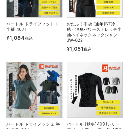
バートル ドライフィットト
おたふく手袋 [通年]BT冷
半袖 4071
感・消臭パワーストレッチ半
袖ハイネックネックシャツ
¥
1,084
税込
JW-622
¥
1,051
税込
バートル ドライメッシュ 半
バートル [秋冬]4091シリー