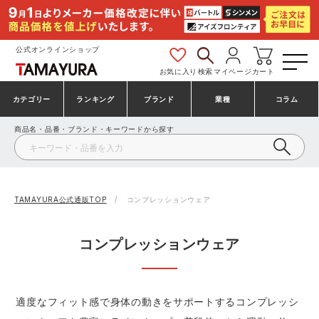
公式オンラインショップ
お気に入り
検索
マイページ
カート
カテゴリー
ランキング
ブランド
業種
コラム
商品名・品番・ブランド・キーワードから探す
安全靴・作業靴
安全靴ランキング
アシックス
建設・建築作業服
ミズノ
シューズ
安全靴スニーカーランキング
プーマ
製造・工場作業服
コンバース（CONVERSE）
TAMAYURA公式通販TOP
コンプレッションウェア
作業着・作業服
シューズランキング
シモン
鉄鋼・機械作業服
バートル
コンプレッションウェア
事務服・オフィスウェア
アシックス安全靴ランキング
アイズフロンティア
大工・鳶作業服
TSDESIGN
適度なフィット感で身体の動きをサポートするコンプレッシ