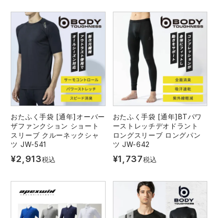
おたふく手袋 [通年]オーバー
おたふく手袋 [通年]BTパワ
ザファンクション ショート
ーストレッチデオドラント
スリーブ クルーネックシャ
ロングスリーブ ロングパン
ツ JW-541
ツ JW-642
¥
2,913
¥
1,737
税込
税込