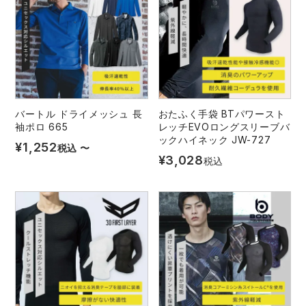
バートル ドライメッシュ 長
おたふく手袋 BTパワースト
袖ポロ 665
レッチEVOロングスリーブバ
ックハイネック JW-727
¥
1,252
税込
〜
¥
3,028
税込