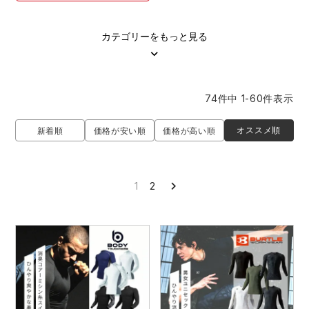
中塚被服
イーブンリバー
ニット
カテゴリーをもっと見る
スターライト工業
東洋物産工業
ファン付きウェア
弘進ゴム
藤井電工
74
件中
1
-
60
件表示
防寒
福山ゴム工業
ビッグボーン商事株式会社
オススメ順
新着順
価格が安い順
価格が高い順
カジュアル
1
2