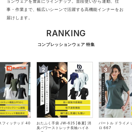
ョンウェアを豊富にラインナップ。普段使いから運動、仕
防寒着
ミズノ安全靴ランキング
寅壱
農作業服
アイトス株式会社
事・作業まで、幅広いシーンで活躍する高機能インナーをお
届けします。
作業着ランキング
コーコス
電気・設備作業服
ジーベック
作業用手袋
RANKING
アウトドアウェアランキング
クロダルマ
配達・営業作業服
桑和
アウトドア・スポーツ
コンプレッションウェア 特集
つなぎランキング
山田辰
自動車整備士作業服
クレヒフク
ワークスーツ
空調服ランキング
おたふく手袋
DIY・日曜大工作業服
マック
コンプレッションウェア
コンプレッションウェアランキング
住商モンブラン
飲食店ユニフォーム
ボンマックス
作業用ポロシャツ
作業用ポロシャツランキング
GUSH FORCE
運送・倉庫作業服
CUP
安全保護具
スフィッテッド 40
おたふく手袋 JW-625 [春夏] 消
バートル ドライメ
作業用手袋ランキング
GDジャパン
清掃・ビルメンテ作業服
カーシーカシマ
レインウェア・カッパ
臭パワーストレッチ長袖ハイネ
ロ 667