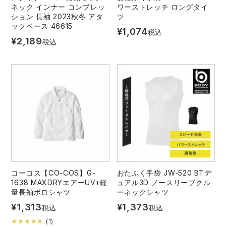
ネック インナー コンプレッ
ワーストレッチ ロングタイ
ション 長袖 2023秋冬 アタ
ツ
ックベース 46615
¥
1,074
税込
¥
2,189
税込
コーコス【CO-COS】G-
おたふく手袋 JW-520 BTデ
1638 MAXDRYエアーUV+軽
ュアル3D ノースリーブクル
量長袖ポロシャツ
ーネックシャツ
¥
1,313
¥
1,373
税込
税込
(
1
)