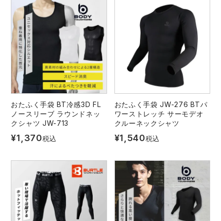
おたふく手袋 BT冷感3D FL
おたふく手袋 JW-276 BTパ
ノースリーブ ラウンドネッ
ワーストレッチ サーモデオ
クシャツ JW-713
クルーネックシャツ
¥
1,370
¥
1,540
税込
税込