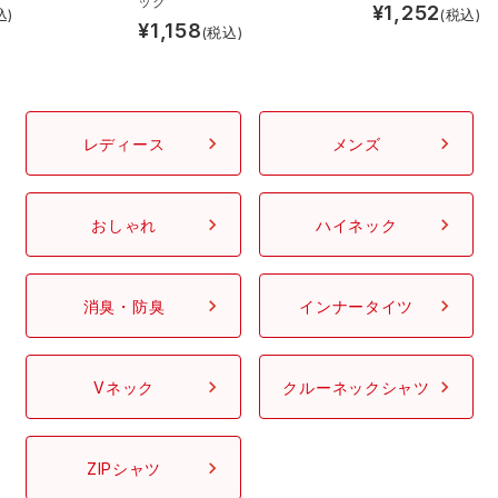
ック
¥
1,252
込)
(税込)
¥
1,158
(税込)
レインウェアランキング
シンメン
夜間・高視認性安全服
日進ゴム
ヤッケ
アイズフロンティア ランキング
ハイパーV
医療白衣・介護服
丸五
作業用小物・アクセサリー
レディース
メンズ
TSDESIGN ランキング
ムービンカット
グラディエーター
鞄・バッグ
おしゃれ
ハイネック
コーコス ランキング
ニオイクリア
タカヤ商事
つなぎ
消臭・防臭
インナータイツ
アイトス ランキング
エアークラフト
自重堂
ファン付き作業着・空調服
ジーベック ランキング
サーヴォ
セロリー 大阪支店
Vネック
クルーネックシャツ
電熱ウェア・ヒートウェア
ネーム刺繍・プリント加工対象商品
アタックベース
サンエス
刺繍・プリント加工対象商品
作業着
ZIPシャツ