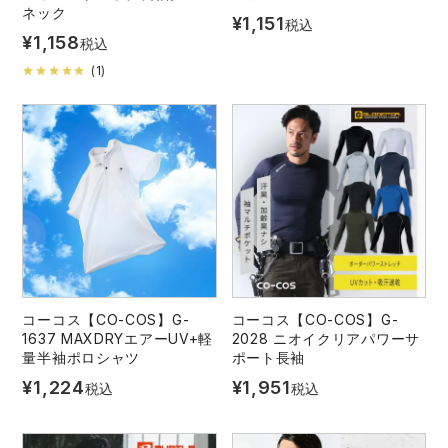
ネック
¥
1,151
税込
¥
1,158
税込
(
1
)
コーコス【CO-COS】G-
コーコス【CO-COS】G-
1637 MAXDRYエアーUV+軽
2028 ニオイクリアパワーサ
量半袖ポロシャツ
ポート長袖
¥
1,224
¥
1,951
税込
税込