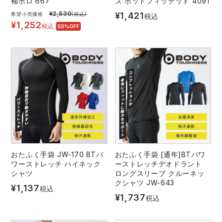
袖ポロ 667
ズ ホットフィッテッド 4091
¥
2,530
¥
1,421
希望小売価格
(税込)
税込
¥
1,252
税込
50%OFF
おたふく手袋 JW-170 BTパ
おたふく手袋 [通年]BTパワ
ワーストレッチ ハイネック
ーストレッチデオドラント
シャツ
ロングスリーブ クルーネッ
クシャツ JW-643
¥
1,137
税込
¥
1,737
税込