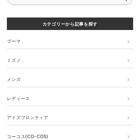
エアークラフト
医療白衣・介護服
クロダルマ
作業用小物・アクセサリー
カテゴリーから記事を探す
D・GROW
GUSH FORCE
鞄・バッグ
プーマ
おたふく手袋
ボディータフネス
つなぎ
ミズノ
自重堂
ジードラゴン
ファン付き作業着・空調服
メンズ
JAWIN
セロリー 大阪支店
電熱ウェア・ヒートウェア
レディース
ボンマックス
サーヴォ
刺繍・プリント加工対象商品
アイズフロンティア
住商モンブラン
ジーベック
コーコス(CO-COS)