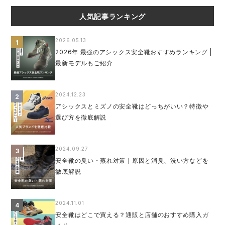
人気記事ランキング
2026.05.13
1
2026年 最強のアシックス安全靴おすすめランキング |
最新モデルもご紹介
2024.12.23
2
アシックスとミズノの安全靴はどっちがいい？特徴や
選び方を徹底解説
2024.09.27
3
安全靴の臭い・蒸れ対策｜原因と消臭、洗い方などを
徹底解説
2024.11.01
4
安全靴はどこで買える？通販と店舗のおすすめ購入ガ