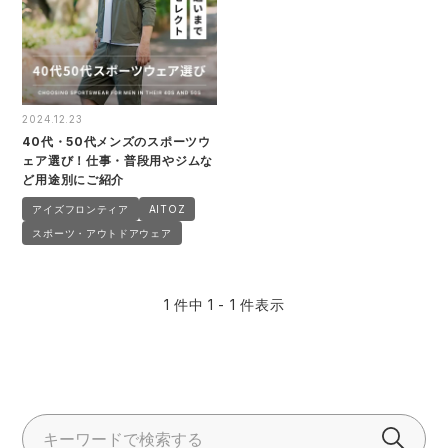
TULTEX
電気・設備作業服
ハイパーV
作業用手袋
丸五
配達・営業作業服
アイズフロンティア
アウトドア・スポーツ
2024.12.23
ミズノ
自動車整備士作業服
ムービンカット
ワークスーツ
40代・50代メンズのスポーツウ
ェア選び！仕事・普段用やジムな
ど用途別にご紹介
S-AIR
DIY・日曜大工作業服
コーコス
コンプレッションウェア
アイズフロンティア
AITOZ
スポーツ・アウトドアウェア
グラディエーター
飲食店ユニフォーム
ニオイクリア
作業用ポロシャツ
1 件中 1 - 1 件表示
寅壱
運送・倉庫作業服
桑和
安全保護具
ジーグラウンド
清掃・ビルメンテ作業服
タカヤ商事
レインウェア・カッパ
TSDESIGN
夜間・高視認性安全服
バートル
ヤッケ