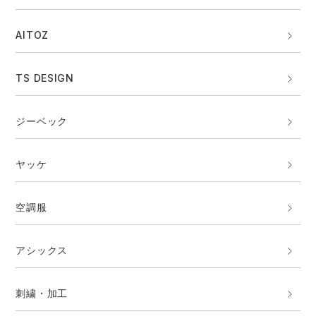
アタックベース
サンエス
AITOZ
中塚被服
イーブンリバー
TS DESIGN
シモン
スターライト工業
ジーベック
トムス
ロゴスコーポレーション
ヤッケ
東洋物産工業
マック
空調服
弘進ゴム
TJMデザイン
アシックス
藤井電工
福山ゴム工業
刺繍・加工
ビッグボーン商事株式会社