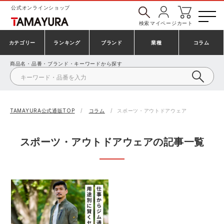
公式オンラインショップ
検索
マイページ
カート
カテゴリー
ランキング
ブランド
業種
コラム
商品名・品番・ブランド・キーワードから探す
安全靴・作業靴
アシックス
建設・建築作業服
プーマ
シューズ
BLAKLADER
製造・工場作業服
アイトス株式会社
TAMAYURA公式通販TOP
コラム
スポーツ・アウトドアウェア
作業着・作業服
CUP
鉄鋼・機械作業服
GDジャパン
スポーツ・アウトドアウェアの記事一覧
事務服・オフィスウェア
カーシーカシマ
大工・鳶作業服
シンメン
防寒着
日進ゴム
農作業服
山田辰