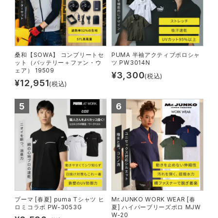
作業用手袋ランキング
ハイパーV
医療白衣・介護服
丸五
作業用小物・アクセサリー
レインウェアランキング
ムービンカット
グラディエーター
鞄・バッグ
桑和【SOWA】 コンプリートセ
PUMA 半袖アクティブポロシャ
ット（バッテリー＋ファン・ウ
ツ PW3014N
ェア） 19509
¥
3,300
(税込)
アイズフロンティア ランキング
ニオイクリア
タカヤ商事
¥
12,951
(税込)
つなぎ
TSDESIGN ランキング
エアークラフト
自重堂
ファン付き作業着・空調服
コーコス ランキング
サーヴォ
セロリー 大阪支店
電熱ウェア・ヒートウェア
アイトス ランキング
アタックベース
サンエス
刺繍・プリント加工対象商品
ジーベック ランキング
中塚被服
イーブンリバー
プーマ [春夏] puma Tシャツ ヒ
Mr.JUNKO WORK WEAR [春
ロミコラボ PW-3053G
夏] ハイパーブリーズポロ MJW
W-20