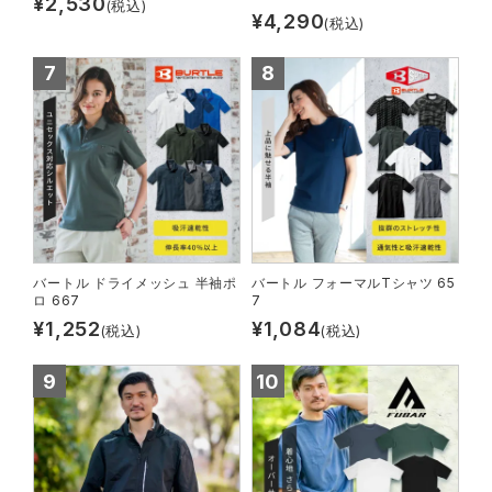
¥
2,530
(税込)
スターライト工業
東洋物産工業
¥
4,290
(税込)
弘進ゴム
藤井電工
福山ゴム工業
ビッグボーン商事株式会社
バートル ドライメッシュ 半袖ポ
バートル フォーマルTシャツ 65
ロ 667
7
¥
1,252
¥
1,084
(税込)
(税込)