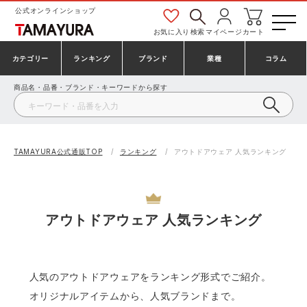
公式オンラインショップ
お気に入り
検索
マイページ
カート
カテゴリー
ランキング
ブランド
業種
コラム
商品名・品番・ブランド・キーワードから探す
安全靴・作業靴
安全靴ランキング
アシックス
建設・建築作業服
ミズノ
シューズ
安全靴スニーカーランキング
プーマ
製造・工場作業服
コンバース（CONVERSE）
TAMAYURA公式通販TOP
ランキング
アウトドアウェア 人気ランキング
作業着・作業服
シューズランキング
シモン
鉄鋼・機械作業服
バートル
アウトドアウェア 人気ランキング
事務服・オフィスウェア
アシックス安全靴ランキング
アイズフロンティア
大工・鳶作業服
TSDESIGN
防寒着
ミズノ安全靴ランキング
寅壱
農作業服
アイトス株式会社
人気のアウトドアウェアをランキング形式でご紹介。
オリジナルアイテムから、人気ブランドまで。