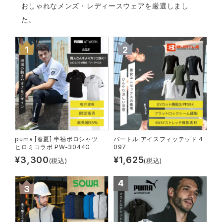
作業着ランキング
コーコス
電気・設備作業服
おしゃれなメンズ・レディースウェアを厳選しまし
ジーベック
作業用手袋
た。
アウトドアウェアランキング
クロダルマ
配達・営業作業服
桑和
アウトドア・スポーツ
つなぎランキング
山田辰
自動車整備士作業服
クレヒフク
ワークスーツ
空調服ランキング
おたふく手袋
DIY・日曜大工作業服
マック
コンプレッションウェア
コンプレッションウェアランキング
住商モンブラン
飲食店ユニフォーム
ボンマックス
作業用ポロシャツ
puma [春夏] 半袖ポロシャツ
バートル アイスフィッテッド 4
ヒロミコラボ PW-3044G
097
作業用ポロシャツランキング
GUSH FORCE
運送・倉庫作業服
CUP
安全保護具
¥
3,300
¥
1,625
(税込)
(税込)
電熱ウェアランキング
GDジャパン
清掃・ビルメンテ作業服
カーシーカシマ
レインウェア・カッパ
防寒着ランキング
シンメン
夜間・高視認性安全服
日進ゴム
ヤッケ