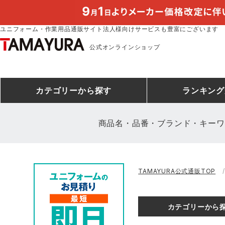
ユニフォーム・作業用品通販サイト法人様向けサービスも豊富にございます
公式オンラインショップ
カテゴリー
から探す
ランキング
商品名・品番・ブランド・キーワ
安全靴ランキング
アシックス
建設・建築作業服
安全靴・作業靴
ミズノ
安全靴ス
製造・工
シ
TAMAYURA公式通販TOP
ミズノ安全靴ランキング
農作業服
防寒着
作業着ラ
電気・設
作
アイズフロンティア
TSDESIGN
カテゴリーから
空調服ランキング
DIY・日曜大工作業服
コンプレッションウェア
コンプレ
飲食店ユ
作
クロダルマ
桑和