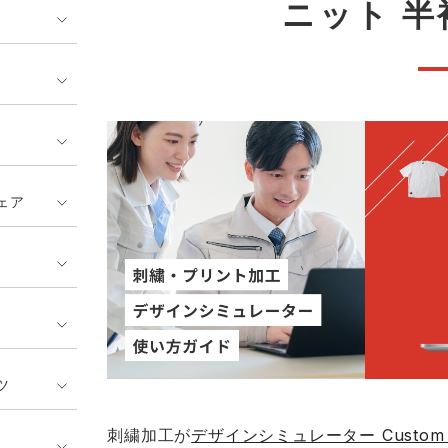
ニット 
ンティア ランキング
・介護服
業用小物・アクセサリー類
TSDESIGN ランキング
鞄・バッグ類
GUSH FORCE
CUP
ネーム刺繍・プリント加工対象
 ランキング
熱ウェア・ヒートウェア
刺繍・プリント加工対象
ハイパーV
丸五
作業着
エアークラフト
自重堂
ニット
ェア
中塚被服
イーブンリバー
ファン付きウェア
福山ゴム工業
ビッグボーン商事株式会
防寒
社
カジュアル
ツ
刺繍加工が
デザインシミュレーター Custom S