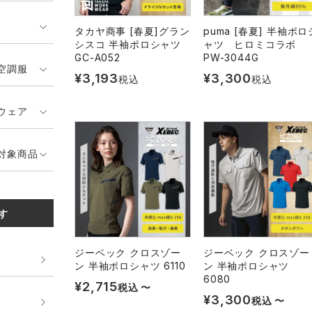
タカヤ商事 [春夏]グラン
puma [春夏] 半袖ポロ
シスコ 半袖ポロシャツ
ャツ ヒロミコラボ
GC-A052
PW-3044G
空調服
¥
3,193
¥
3,300
税込
税込
ウェア
対象商品
す
ジーベック クロスゾー
ジーベック クロスゾー
ン 半袖ポロシャツ 6110
ン 半袖ポロシャツ
6080
¥
2,715
税込
〜
¥
3,300
税込
〜