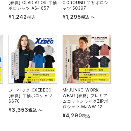
[春夏] GLADIATOR 半袖
G.GROUND 半袖ポロシ
ポロシャツ AS-1657
ャツ 50397
¥
1,242
¥
1,295
税込
税込
〜
ジーベック【XEBEC】
Mr.JUNKO WORK
[春夏] 半袖ポロシャツ
WEAR [春夏] プレミア
6670
ムコットンライクZIPポ
ロシャツ MJWW-12
¥
3,353
税込
〜
¥
4,290
税込