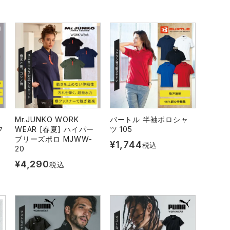
ト
Mr.JUNKO WORK
バートル 半袖ポロシャ
フ
WEAR [春夏] ハイパー
ツ 105
ブリーズポロ MJWW-
¥
1,744
税込
20
¥
4,290
税込