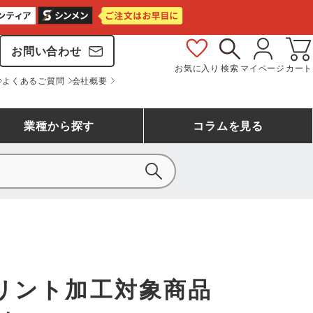
お問い合わせ
お気に入り
検索
マイページ
カート
よくあるご質問
会社概要
業種
から探す
コラム
を見る
シモン
アシックス安全靴ランキング
大工・鳶作業服
事務服(オフィスウェア)
バートル
ェア
つなぎランキング
自動車整備士作業服
ワークスーツ
コーコス
ジーベック
リント加工対象商品
作業用手袋ランキング
清掃・ビルメンテ作業服
レインウェア・カッパ
おたふく手袋
マック