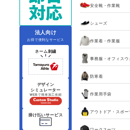
安全靴・作業靴
レインウェアランキング
夜間・高視認性安全服
ヤッケ
アイズフロ
医療白衣
作
住商モンブラン
ボンマックス
シューズ
アイトス ランキング
ファン付きウェア（空調服シリー
ジーベック
電
シンメン
ズ）
日進ゴム
法人向け
お得で便利なサービス
作業着・作業服
ニオイクリア
タカヤ商事
ネーム刺繍
事務服・オフィスウ
アタックベース
サンエス
防寒着
弘進ゴム
藤井電工
デザイン
シミュレーター
作業用手袋
WEBで簡単加工依頼
アウトドア・スポー
掛け払いサービス
ワークスーツ