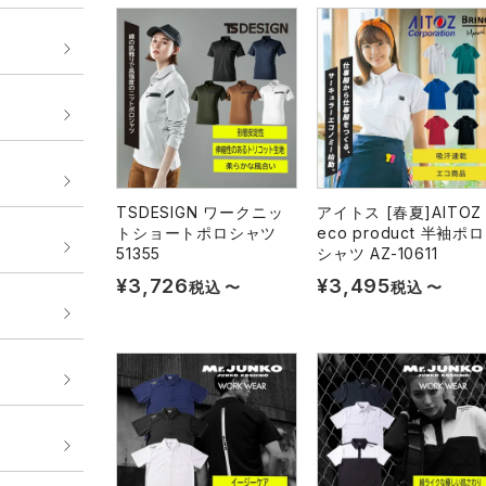
TSDESIGN ワークニッ
アイトス [春夏]AITOZ
トショートポロシャツ
eco product 半袖ポロ
51355
シャツ AZ-10611
¥
3,726
¥
3,495
税込
〜
税込
〜