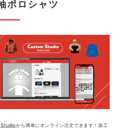
半袖ポロシャツ
コーコス ランキング
つなぎ
GDジャパン
カーシーカシマ
商品
商品
ムービンカット
グラディエーター
サーヴォ
セロリー 大阪支店
スターライト工業
東洋物産工業
tudio
から簡単にオンライン注文できます！加工