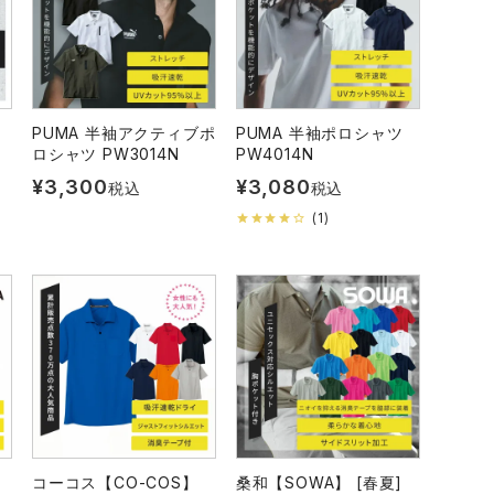
PUMA 半袖アクティブポ
PUMA 半袖ポロシャツ
ロシャツ PW3014N
PW4014N
¥
3,300
¥
3,080
税込
税込
(
1
)
コーコス【CO-COS】
桑和【SOWA】 [春夏]