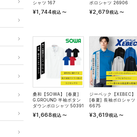
シャツ 167
ポロシャツ 26906
¥
1,744
¥
2,679
税込
〜
税込
〜
桑和【SOWA】 [春夏]
ジーベック【XEBEC】
G.GROUND 半袖ボタン
[春夏] 長袖ポロシャツ
ダウンポロシャツ 50391
6675
¥
1,668
¥
3,619
税込
〜
税込
〜