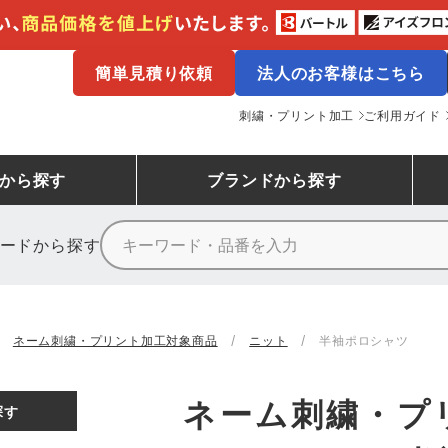
簡単見積り依頼
法人のお客様はこちら
刺繍・プリント加工
ご利用ガイド
から探す
ブランド
から探す
ードから探す
ニーカーランキング
場作業服
ューズ
プーマ
コンバース
シューズランキング
鉄鋼・機械作業服
作業着
（CONVERSE）
ネーム刺繍・プリント加工対象商品
ニット
半袖ポロシャツ
ンキング
備作業服
業用手袋
アウトドアウェアランキング
配達・営業作業服
アウトドア・スポーツウ
寅壱
アイトス株式会社
ネーム刺繍・プ
探す
ッションウェアランキング
ニフォーム
業用ポロシャツ
作業用ポロシャツランキング
運送・倉庫作業服
安全保護具
山田辰
クレヒフク