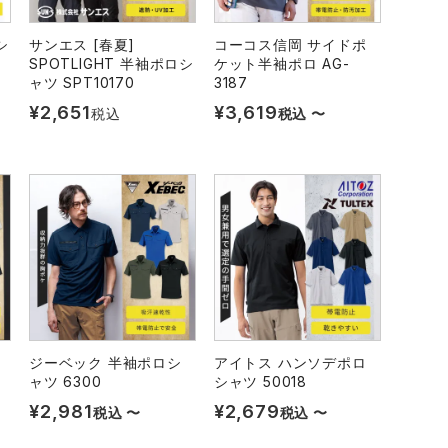
シ
サンエス [春夏]
コーコス信岡 サイドポ
SPOTLIGHT 半袖ポロシ
ケット半袖ポロ AG-
ャツ SPT10170
3187
¥
2,651
¥
3,619
税込
税込
〜
ジーベック 半袖ポロシ
アイトス ハンソデポロ
ャツ 6300
シャツ 50018
¥
2,981
¥
2,679
税込
〜
税込
〜