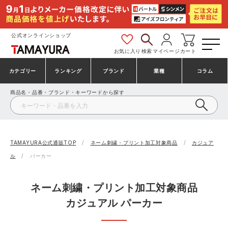
公式オンラインショップ
お気に入り
検索
マイページ
カート
カテゴリー
ランキング
ブランド
業種
コラム
商品名・品番・ブランド・キーワードから探す
安全靴・作業靴
安全靴ランキング
アシックス
建設・建築作業服
ミズノ
シューズ
安全靴スニーカーランキング
プーマ
製造・工場作業服
コンバース（CONVERSE）
TAMAYURA公式通販TOP
ネーム刺繍・プリント加工対象商品
カジュア
ル
パーカー
作業着・作業服
シューズランキング
シモン
鉄鋼・機械作業服
バートル
ネーム刺繍・プリント加工対象商品
事務服・オフィスウェア
アシックス安全靴ランキング
アイズフロンティア
大工・鳶作業服
TSDESIGN
カジュアル パーカー