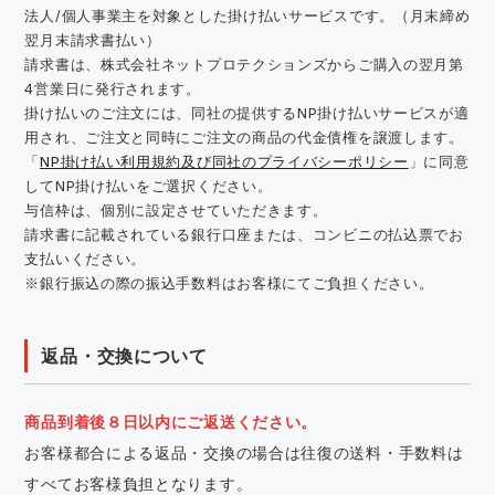
法人/個人事業主を対象とした掛け払いサービスです。（月末締め
翌月末請求書払い）
請求書は、株式会社ネットプロテクションズからご購入の翌月第
4営業日に発行されます。
掛け払いのご注文には、同社の提供するNP掛け払いサービスが適
用され、ご注文と同時にご注文の商品の代金債権を譲渡します。
「
NP掛け払い利用規約及び同社のプライバシーポリシー
」に同意
してNP掛け払いをご選択ください。
与信枠は、個別に設定させていただきます。
請求書に記載されている銀行口座または、コンビニの払込票でお
支払いください。
※銀行振込の際の振込手数料はお客様にてご負担ください。
返品・交換について
商品到着後８日以内にご返送ください。
お客様都合による返品・交換の場合は往復の送料・手数料は
すべてお客様負担となります。