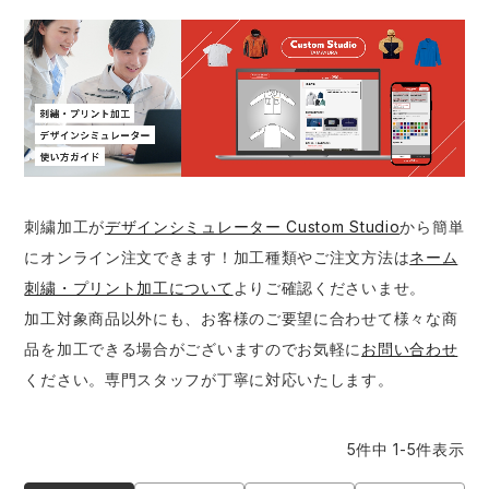
防寒着
ミズノ安全靴ランキング
寅壱
農作業服
アイトス株式会社
作業着ランキング
コーコス
電気・設備作業服
ジーベック
作業用手袋
アウトドアウェアランキング
クロダルマ
配達・営業作業服
桑和
アウトドア・スポーツ
つなぎランキング
山田辰
自動車整備士作業服
クレヒフク
ワークスーツ
刺繍加工が
デザインシミュレーター Custom Studio
から簡単
にオンライン注文できます！加工種類やご注文方法は
ネーム
空調服ランキング
おたふく手袋
DIY・日曜大工作業服
マック
コンプレッションウェア
刺繍・プリント加工について
よりご確認くださいませ。
加工対象商品以外にも、お客様のご要望に合わせて様々な商
コンプレッションウェアランキング
住商モンブラン
飲食店ユニフォーム
ボンマックス
作業用ポロシャツ
品を加工できる場合がございますのでお気軽に
お問い合わせ
ください。専門スタッフが丁寧に対応いたします。
作業用ポロシャツランキング
GUSH FORCE
運送・倉庫作業服
CUP
安全保護具
5
件中
1
-
5
件表示
作業用手袋ランキング
GDジャパン
清掃・ビルメンテ作業服
カーシーカシマ
レインウェア・カッパ