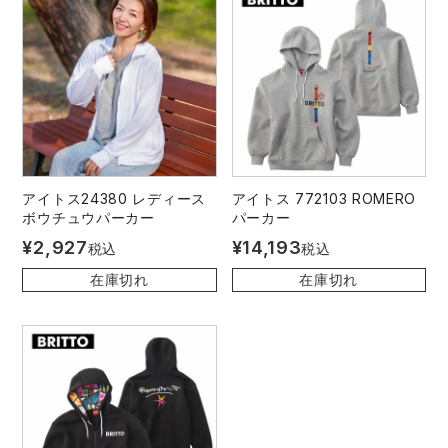
中塚被服
イーブンリバー
ニット
スターライト工業
東洋物産工業
ファン付きウェア
弘進ゴム
藤井電工
防寒
福山ゴム工業
ビッグボーン商事株式会社
アイトス24380 レディース
アイトス 772103 ROMERO
カジュアル
ボウチュウパーカー
パーカー
¥
2,927
¥
14,193
税込
税込
在庫切れ
在庫切れ