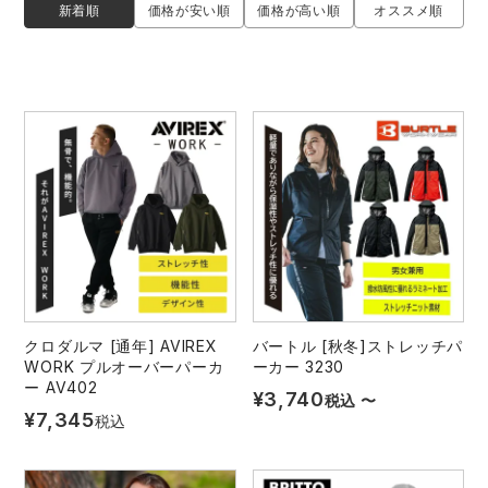
新着順
価格が安い順
価格が高い順
オススメ順
レインウェアランキング
シンメン
夜間・高視認性安全服
日進ゴム
ヤッケ
アイズフロンティア ランキング
ハイパーV
医療白衣・介護服
丸五
作業用小物・アクセサリー
TSDESIGN ランキング
ムービンカット
グラディエーター
鞄・バッグ
コーコス ランキング
ニオイクリア
タカヤ商事
つなぎ
アイトス ランキング
エアークラフト
自重堂
ファン付き作業着・空調服
クロダルマ [通年] AVIREX
バートル [秋冬]ストレッチパ
WORK プルオーバーパーカ
ーカー 3230
ジーベック ランキング
サーヴォ
セロリー 大阪支店
電熱ウェア・ヒートウェア
ー AV402
¥
3,740
税込
〜
ネーム刺繍・プリント加工対象商品
¥
7,345
税込
アタックベース
サンエス
刺繍・プリント加工対象商品
作業着