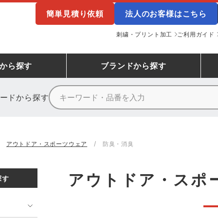
簡単見積り依頼
法人のお客様はこちら
刺繍・プリント加工
ご利用ガイド
から探す
ブランド
から探す
ードから探す
ニーカーランキング
場作業服
ューズ
プーマ
コンバース
シューズランキング
鉄鋼・機械作業服
作業着
（CONVERSE）
アウトドア・スポーツウェア
防臭・消臭
ンキング
備作業服
業用手袋
アウトドアウェアランキング
配達・営業作業服
アウトドア・スポーツウ
寅壱
アイトス株式会社
アウトドア・スポ
探す
ッションウェアランキング
ニフォーム
業用ポロシャツ
作業用ポロシャツランキング
運送・倉庫作業服
安全保護具
山田辰
クレヒフク
ンティア ランキング
・介護服
業用小物・アクセサリー類
TSDESIGN ランキング
鞄・バッグ類