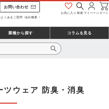
お問い合わせ
お気に入り
検索
マイページ
カート
よくあるご質問
会社概要
業種
から探す
コラム
を見る
シモン
アシックス安全靴ランキング
大工・鳶作業服
事務服(オフィスウェア)
バートル
ェア
つなぎランキング
自動車整備士作業服
ワークスーツ
コーコス
ジーベック
ーツウェア 防臭・消臭
作業用手袋ランキング
清掃・ビルメンテ作業服
レインウェア・カッパ
おたふく手袋
マック
コーコス ランキング
つなぎ