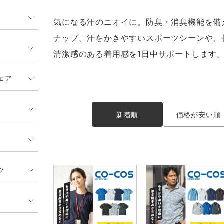
GUSH FORCE
CUP
ネーム刺繍・プリント加工対象
 ランキング
熱ウェア・ヒートウェア
刺繍・プリント加工対象
気になる汗のニオイに。防臭・消臭機能を備
ハイパーV
丸五
作業着
ナップ。汗をかきやすいスポーツシーンや、
清潔感のある着用感を1日中サポートします
エアークラフト
自重堂
ニット
ェア
中塚被服
イーブンリバー
ファン付きウェア
新着順
価格が安い順
福山ゴム工業
ビッグボーン商事株式会
防寒
社
カジュアル
ツ