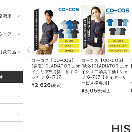
空調服
ウェア
対象商品
コーコス【CO-COS】
コーコス【CO-COS】
[春夏] GLADIATOR ニオ
[秋冬]GLADIATOR ニオ
イクリア®消臭半袖ポロ
イクリア消臭半袖Tシャ
す
シャツ G-1737
ツ G-737【タイヤーサ
ービス様専用】
¥
2,626
(税込)
¥
3,059
(税込)
HI