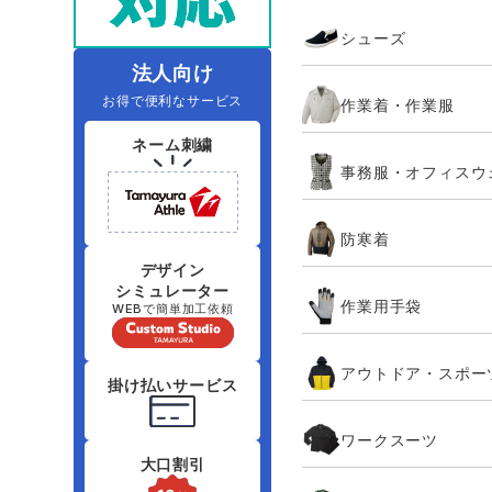
住商モンブラン
ボンマックス
シューズ
アイトス ランキング
ファン付きウェア（空調服シリー
ジーベック
電
シンメン
ズ）
日進ゴム
法人向け
お得で便利なサービス
作業着・作業服
ニオイクリア
タカヤ商事
ネーム刺繍
事務服・オフィスウ
アタックベース
サンエス
防寒着
弘進ゴム
藤井電工
デザイン
シミュレーター
作業用手袋
WEBで簡単加工依頼
アウトドア・スポー
掛け払いサービス
ワークスーツ
大口割引