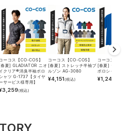
コーコス【CO-COS】
コーコス【CO-COS】
コーコス【CO-C
[春夏] GLADIATOR ニオ
[春夏] ストレッチ半袖ブ
[春夏] GLADIA
イクリア®消臭半袖ポロ
ルゾン AG-3080
ポロシャツ AS-1
シャツ G-1737【タイヤ
¥
4,151
¥
1,242
(税込)
(税込)
ーサービス様専用】
¥
3,259
(税込)
STORY