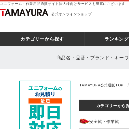
ユニフォーム・作業用品通販サイト法人様向けサービスも豊富にございます
公式オンラインショップ
カテゴリー
から探す
ランキング
商品名・品番・ブランド・キーワ
安全靴ランキング
アシックス
建設・建築作業服
安全靴・作業靴
ミズノ
安全靴ス
製造・工
シ
TAMAYURA公式通販TOP
ミズノ安全靴ランキング
農作業服
防寒着
作業着ラ
電気・設
作
アイズフロンティア
TSDESIGN
カテゴリーから
空調服ランキング
DIY・日曜大工作業服
コンプレッションウェア
コンプレ
飲食店ユ
作
クロダルマ
桑和
安全靴・作業靴
レインウェアランキング
夜間・高視認性安全服
ヤッケ
アイズフロ
医療白衣
作