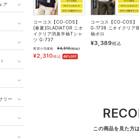
ェア
コーコス【CO-COS】
コーコス【CO-COS】
[春夏]GLADIATOR ニオ
G-1738 ニオイクリア
イクリア消臭半袖Tシャ
袖ポロ
ツ G-737
¥
3,389
税込
¥
4,510
希望小売価格
(税込)
¥
2,310
税込
48%OFF
パ
サリー
REC
この商品を見た方