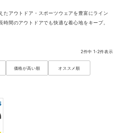
GDジャパン
カーシーカシマ
商品
商品
えたアウトドア・スポーツウェアを豊富にライン
ムービンカット
グラディエーター
長時間のアウトドアでも快適な着心地をキープ。
。
サーヴォ
セロリー 大阪支店
2
件中
1
-
2
件表示
スターライト工業
東洋物産工業
価格が高い順
オススメ順