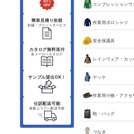
コンプレッションウ
簡単見積り依頼
作業用ポロシャツ
刺繍・プリントサービス
安全保護具
カタログ無料送付
各メーカーカタログ
レインウェア・カッ
ヤッケ
サンプル貸出OK！
作業用小物・アクセ
仕訳配送可能
複数エリアへ配送可能
鞄・バッグ
つなぎ