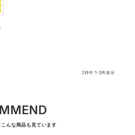
長
2
件中
1
-
2
件表示
OMMEND
はこんな商品も見ています