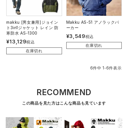
中塚被服
イーブンリバー
ニット
スターライト工業
東洋物産工業
makku [男女兼用]ジョイン
Makku AS-51 アノラックパ
ファン付きウェア
ト3in1ジャケット レイン 防
ーカー
寒防水 AS-1300
¥
3,549
税込
弘進ゴム
藤井電工
¥
13,129
防寒
税込
在庫切れ
在庫切れ
福山ゴム工業
ビッグボーン商事株式会社
カジュアル
6
件中
1
-
6
件表示
RECOMMEND
この商品を見た方はこんな商品も見ています