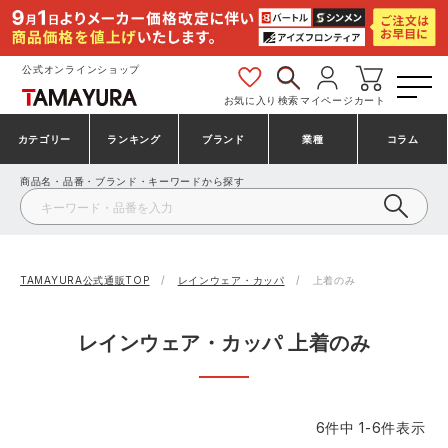
公式オンラインショップ
お気に入り
検索
マイページ
カート
カテゴリー
ランキング
ブランド
業種
コラム
商品名・品番・ブランド・キーワードから探す
安全靴・作業靴
安全靴ランキング
アシックス
建設・建築作業服
ミズノ
シューズ
安全靴スニーカーランキング
プーマ
製造・工場作業服
コンバース（CONVERSE）
TAMAYURA公式通販TOP
レインウェア・カッパ
上着のみ
作業着・作業服
シューズランキング
シモン
鉄鋼・機械作業服
バートル
レインウェア・カッパ 上着のみ
事務服・オフィスウェア
アシックス安全靴ランキング
アイズフロンティア
大工・鳶作業服
TSDESIGN
6
件中
1
-
6
件表示