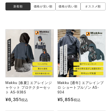
防寒着
ミズノ安全靴ランキング
寅壱
農作業服
アイトス株式会社
新着順
価格が安い順
価格が高い順
オススメ順
作業着ランキング
コーコス
電気・設備作業服
ジーベック
作業用手袋
アウトドアウェアランキング
クロダルマ
配達・営業作業服
桑和
アウトドア・スポーツ
つなぎランキング
山田辰
自動車整備士作業服
クレヒフク
ワークスーツ
空調服ランキング
おたふく手袋
DIY・日曜大工作業服
マック
コンプレッションウェア
コンプレッションウェアランキング
住商モンブラン
飲食店ユニフォーム
ボンマックス
作業用ポロシャツ
Makku [春夏] エアレインジ
Makku [通年] エアレインプ
ャケット プロテクターセッ
ロ ショートブルゾン AS-
作業用ポロシャツランキング
GUSH FORCE
運送・倉庫作業服
CUP
安全保護具
ト AS-938S
934
¥
6,351
¥
5,855
税込
税込
作業用手袋ランキング
GDジャパン
清掃・ビルメンテ作業服
カーシーカシマ
レインウェア・カッパ