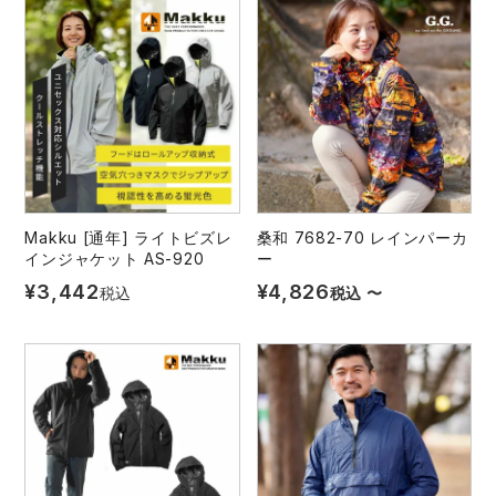
レインウェアランキング
シンメン
夜間・高視認性安全服
日進ゴム
ヤッケ
アイズフロンティア ランキング
ハイパーV
医療白衣・介護服
丸五
作業用小物・アクセサリー
TSDESIGN ランキング
ムービンカット
グラディエーター
鞄・バッグ
Makku [通年] ライトビズレ
桑和 7682-70 レインパーカ
コーコス ランキング
ニオイクリア
タカヤ商事
つなぎ
インジャケット AS-920
ー
¥
3,442
¥
4,826
税込
税込
〜
アイトス ランキング
エアークラフト
自重堂
ファン付き作業着・空調服
ジーベック ランキング
サーヴォ
セロリー 大阪支店
電熱ウェア・ヒートウェア
ネーム刺繍・プリント加工対象商品
アタックベース
サンエス
刺繍・プリント加工対象商品
作業着