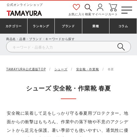
公式オンラインショップ
お気に入り
検索
マイページ
カート
カテゴリー
ランキング
ブランド
業種
コラム
商品名・品番・ブランド・キーワードから探す
安全靴・作業靴
安全靴ランキング
アシックス
建設・建築作業服
ミズノ
シューズ
安全靴スニーカーランキング
プーマ
製造・工場作業服
コンバース（CONVERSE）
TAMAYURA公式通販TOP
シューズ
安全靴・作業靴
春夏
作業着・作業服
シューズランキング
シモン
鉄鋼・機械作業服
バートル
シューズ 安全靴・作業靴 春夏
事務服・オフィスウェア
アシックス安全靴ランキング
アイズフロンティア
大工・鳶作業服
TSDESIGN
安全靴に装着して足をしっかり守る春夏用プロテクター。地
面からの衝撃はもちろん、作業中の落下物や不意のアクシデ
防寒着
ミズノ安全靴ランキング
寅壱
農作業服
アイトス株式会社
ントから足元を保護。暑い季節でも使いやすい、通気性に優