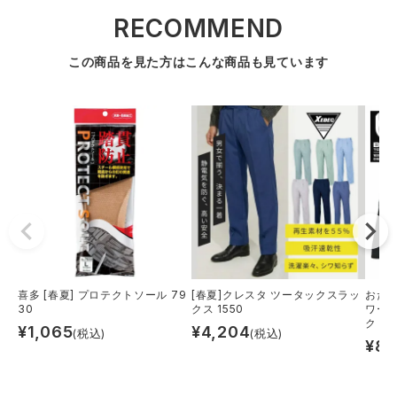
スターライト工業
東洋物産工業
RECOMMEND
ファン付きウェア
この商品を見た方はこんな商品も見ています
弘進ゴム
藤井電工
防寒
福山ゴム工業
ビッグボーン商事株式会社
カジュアル
喜多 [春夏] プロテクトソール 79
[春夏]クレスタ ツータックスラッ
おたふ
30
クス 1550
ワー
ク
¥
1,065
¥
4,204
(税込)
(税込)
¥
84