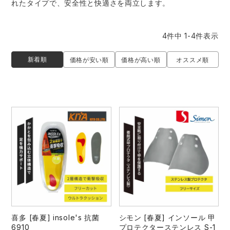
れたタイプで、安全性と快適さを両立します。
作業着ランキング
コーコス
電気・設備作業服
ジーベック
作業用手袋
4
件中
1
-
4
件表示
アウトドアウェアランキング
クロダルマ
配達・営業作業服
桑和
アウトドア・スポーツ
新着順
価格が安い順
価格が高い順
オススメ順
つなぎランキング
山田辰
自動車整備士作業服
クレヒフク
ワークスーツ
空調服ランキング
おたふく手袋
DIY・日曜大工作業服
マック
コンプレッションウェア
コンプレッションウェアランキング
住商モンブラン
飲食店ユニフォーム
ボンマックス
作業用ポロシャツ
作業用ポロシャツランキング
GUSH FORCE
運送・倉庫作業服
CUP
安全保護具
作業用手袋ランキング
GDジャパン
清掃・ビルメンテ作業服
カーシーカシマ
レインウェア・カッパ
喜多 [春夏] insole's 抗菌
シモン [春夏] インソール 甲
レインウェアランキング
シンメン
夜間・高視認性安全服
日進ゴム
ヤッケ
6910
プロテクターステンレス S-1