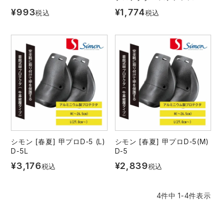
¥
993
¥
1,774
税込
税込
アイズフロンティア ランキング
ハイパーV
医療白衣・介護服
丸五
作業用小物・アクセサリー
TSDESIGN ランキング
ムービンカット
グラディエーター
鞄・バッグ
コーコス ランキング
ニオイクリア
タカヤ商事
つなぎ
アイトス ランキング
エアークラフト
自重堂
ファン付き作業着・空調服
ジーベック ランキング
サーヴォ
セロリー 大阪支店
シモン [春夏] 甲プロD-5 (L)
シモン [春夏] 甲プロD-5(M)
電熱ウェア・ヒートウェア
D-5L
D-5
ネーム刺繍・プリント加工対象商品
¥
3,176
¥
2,839
税込
税込
アタックベース
サンエス
刺繍・プリント加工対象商品
作業着
4
件中
1
-
4
件表示
中塚被服
イーブンリバー
ニット