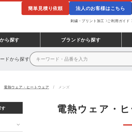
簡単見積り依頼
法人のお客様はこちら
刺繍・プリント加工
ご利用ガイド
から探す
ブランド
から探す
ードから探す
ニーカーランキング
場作業服
ューズ
プーマ
コンバース
シューズランキング
鉄鋼・機械作業服
作業着
（CONVERSE）
電熱ウェア・ヒートウェア
メンズ
ンキング
備作業服
業用手袋
アウトドアウェアランキング
配達・営業作業服
アウトドア・スポーツウ
寅壱
アイトス株式会社
電熱ウェア・ヒ
探す
ッションウェアランキング
ニフォーム
業用ポロシャツ
作業用ポロシャツランキング
運送・倉庫作業服
安全保護具
山田辰
クレヒフク
ンティア ランキング
・介護服
業用小物・アクセサリー類
TSDESIGN ランキング
鞄・バッグ類