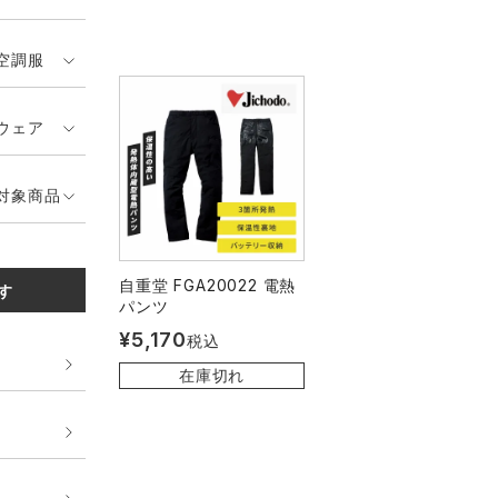
空調服
ウェア
対象商品
自重堂 FGA20022 電熱
す
パンツ
¥
5,170
税込
在庫切れ