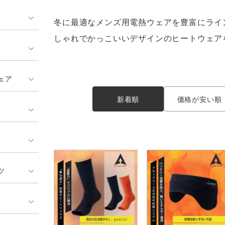
GUSH FORCE
CUP
ネーム刺繍・プリント加工対象
 ランキング
熱ウェア・ヒートウェア
刺繍・プリント加工対象
冬に最適なメンズ用電熱ウェアを豊富にライ
ハイパーV
丸五
作業着
しゃれでかっこいいデザインのヒートウェア
エアークラフト
自重堂
ニット
ェア
中塚被服
イーブンリバー
ファン付きウェア
新着順
価格が安い順
福山ゴム工業
ビッグボーン商事株式会
防寒
社
カジュアル
ツ