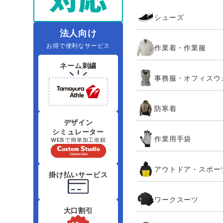
住商モンブラン
ボンマックス
シューズ
アイトス ランキング
ファン付きウェア（空調服シリー
ジーベック
電
シンメン
ズ）
日進ゴム
法人向け
お得で便利なサービス
作業着・作業服
ニオイクリア
タカヤ商事
ネーム刺繍
事務服・オフィスウ
アタックベース
サンエス
防寒着
弘進ゴム
藤井電工
デザイン
シミュレーター
作業用手袋
WEBで簡単加工依頼
アウトドア・スポー
掛け払いサービス
ワークスーツ
大口割引