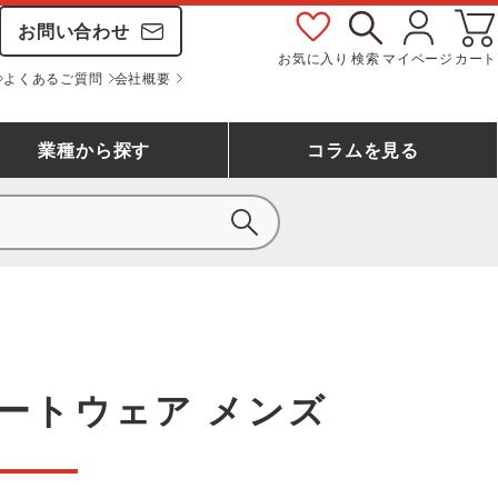
お問い合わせ
お気に入り
検索
マイページ
カート
よくあるご質問
会社概要
業種
から探す
コラム
を見る
シモン
アシックス安全靴ランキング
大工・鳶作業服
事務服(オフィスウェア)
バートル
ェア
つなぎランキング
自動車整備士作業服
ワークスーツ
コーコス
ジーベック
ートウェア メンズ
作業用手袋ランキング
清掃・ビルメンテ作業服
レインウェア・カッパ
おたふく手袋
マック
コーコス ランキング
つなぎ