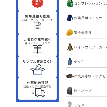
コンプレッションウ
簡単見積り依頼
作業用ポロシャツ
刺繍・プリントサービス
安全保護具
カタログ無料送付
各メーカーカタログ
レインウェア・カッ
ヤッケ
サンプル貸出OK！
作業用小物・アクセ
仕訳配送可能
複数エリアへ配送可能
鞄・バッグ
つなぎ