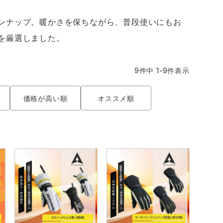
GDジャパン
カーシーカシマ
商品
商品
ンナップ。暖かさを保ちながら、普段使いにもお
ムービンカット
グラディエーター
を厳選しました。
サーヴォ
セロリー 大阪支店
9
件中
1
-
9
件表示
スターライト工業
東洋物産工業
価格が高い順
オススメ順