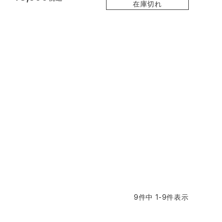
在庫切れ
9
件中
1
-
9
件表示