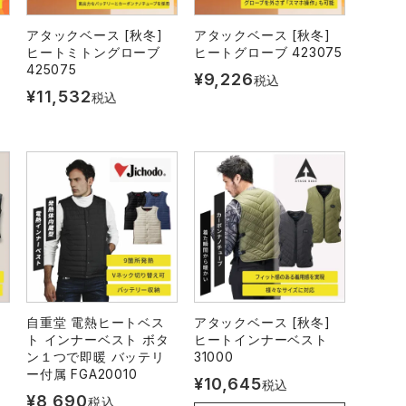
アタックベース [秋冬]
アタックベース [秋冬]
ヒートミトングローブ
ヒートグローブ 423075
425075
¥
9,226
税込
¥
11,532
税込
自重堂 電熱ヒートベス
アタックベース [秋冬]
ト インナーベスト ボタ
ヒートインナーベスト
ン１つで即暖 バッテリ
31000
ー付属 FGA20010
¥
10,645
税込
¥
8,690
税込