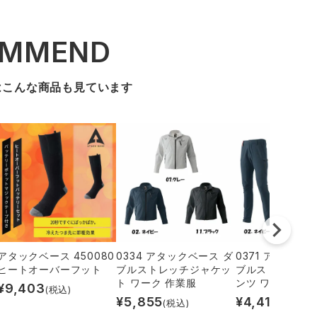
OMMEND
はこんな商品も見ています
アタックベース 450080
0334 アタックベース ダ
0371 アタック
ヒートオーバーフット
ブルストレッチジャケッ
ブルストレッチ
ト ワーク 作業服
ンツ ワーク 作業
¥
9,403
(税込)
¥
5,855
¥
4,418
(税込)
(税込)