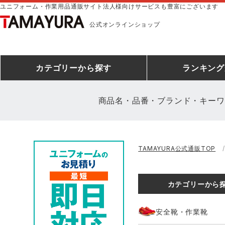
ユニフォーム・作業用品通販サイト法人様向けサービスも豊富にございます
公式オンラインショップ
カテゴリー
から探す
ランキング
商品名・品番・ブランド・キーワ
安全靴ランキング
アシックス
建設・建築作業服
安全靴・作業靴
ミズノ
安全靴ス
製造・工
シ
TAMAYURA公式通販TOP
ミズノ安全靴ランキング
農作業服
防寒着
作業着ラ
電気・設
作
アイズフロンティア
TSDESIGN
カテゴリーから
空調服ランキング
DIY・日曜大工作業服
コンプレッションウェア
コンプレ
飲食店ユ
作
クロダルマ
桑和
安全靴・作業靴
レインウェアランキング
夜間・高視認性安全服
ヤッケ
アイズフロ
医療白衣
作