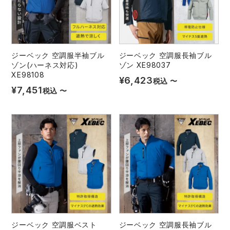
中塚被服
イーブンリバー
ニット
スターライト工業
東洋物産工業
ファン付きウェア
ジーベック 空調服半袖ブル
ジーベック 空調服長袖ブル
ゾン(ハーネス対応)
ゾン XE98037
弘進ゴム
藤井電工
防寒
XE98108
¥
6,423
税込
〜
¥
7,451
税込
〜
福山ゴム工業
ビッグボーン商事株式会社
カジュアル
ジーベック 空調服ベスト
ジーベック 空調服長袖ブル