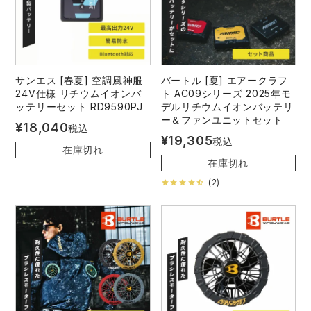
サンエス [春夏] 空調風神服
バートル [夏] エアークラフ
24V仕様 リチウムイオンバ
ト AC09シリーズ 2025年モ
ッテリーセット RD9590PJ
デルリチウムイオンバッテリ
ー＆ファンユニットセット
¥
18,040
税込
¥
19,305
税込
在庫切れ
在庫切れ
(
2
)