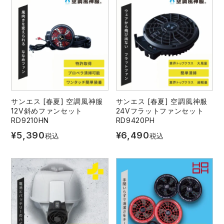
サンエス [春夏] 空調風神服
サンエス [春夏] 空調風神服
12V斜めファンセット
24Vフラットファンセット
RD9210HN
RD9420PH
¥
5,390
¥
6,490
税込
税込