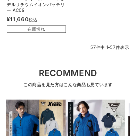
デルリチウムイオンバッテリ
ー AC09
¥
11,660
税込
在庫切れ
57
件中
1
-
57
件表示
RECOMMEND
この商品を見た方はこんな商品も見ています