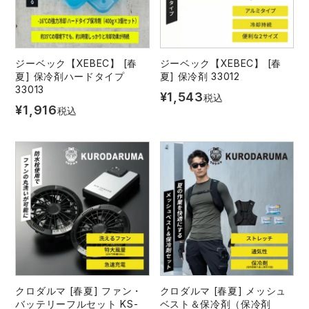
ジーベック【XEBEC】 [春
ジーベック【XEBEC】 [春
夏] 保冷剤ハードタイプ
夏] 保冷剤 33012
33013
¥
1,543
税込
¥
1,916
税込
クロダルマ [春夏] ファン・
クロダルマ [春夏] メッシュ
バッテリーフルセット KS-
ベスト＆保冷剤（保冷剤