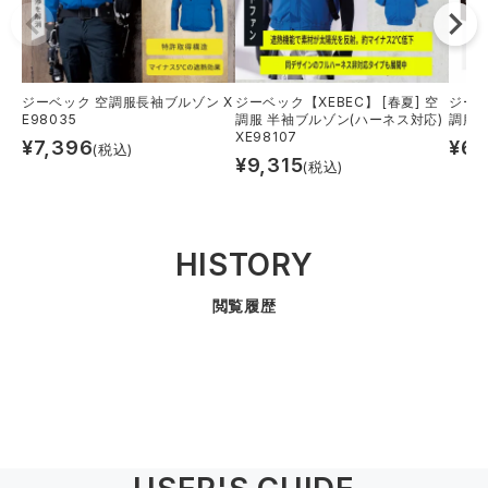
ジーベック 空調服長袖ブルゾン X
ジーベック【XEBEC】 [春夏] 空
ジーベ
E98035
調服 半袖ブルゾン(ハーネス対応)
調服半
XE98107
¥
7,396
¥
6,
(税込)
¥
9,315
(税込)
HISTORY
閲覧履歴