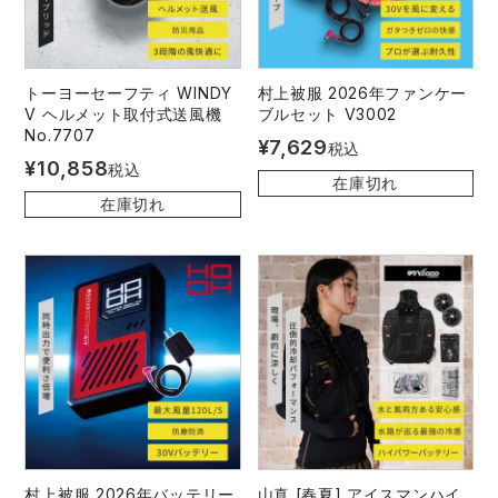
トーヨーセーフティ WINDY
村上被服 2026年ファンケー
V ヘルメット取付式送風機
ブルセット V3002
No.7707
¥
7,629
税込
¥
10,858
税込
在庫切れ
在庫切れ
村上被服 2026年バッテリー
山真 [春夏] アイスマンハイ