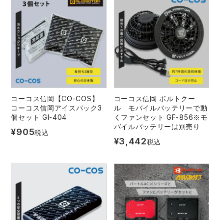
コーコス信岡【CO-COS】
コーコス信岡 ボルトクー
コーコス信岡アイスパック3
ル モバイルバッテリーで動
個セット GI-404
くファンセット GF-856※モ
バイルバッテリーは別売り
¥
905
税込
¥
3,442
税込