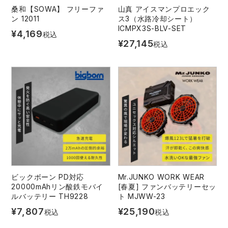
桑和【SOWA】 フリーファ
山真 アイスマンプロエック
ン 12011
ス3（水路冷却シート）
ICMPX3S-BLV-SET
¥
4,169
税込
¥
27,145
税込
ビックボーン PD対応
Mr.JUNKO WORK WEAR
20000mAhリン酸鉄モバイ
[春夏] ファンバッテリーセッ
ルバッテリー TH9228
ト MJWW-23
¥
7,807
¥
25,190
税込
税込