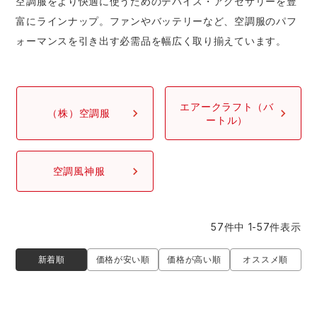
空調服をより快適に使うためのデバイス・アクセサリーを豊
防寒着
ミズノ安全靴ランキング
寅壱
農作業服
アイトス株式会社
富にラインナップ。ファンやバッテリーなど、空調服のパフ
ォーマンスを引き出す必需品を幅広く取り揃えています。
作業着ランキング
コーコス
電気・設備作業服
ジーベック
作業用手袋
アウトドアウェアランキング
クロダルマ
配達・営業作業服
桑和
アウトドア・スポーツ
エアークラフト（バ
（株）空調服
ートル）
つなぎランキング
山田辰
自動車整備士作業服
クレヒフク
ワークスーツ
空調風神服
空調服ランキング
おたふく手袋
DIY・日曜大工作業服
マック
コンプレッションウェア
コンプレッションウェアランキング
住商モンブラン
飲食店ユニフォーム
ボンマックス
作業用ポロシャツ
57
件中
1
-
57
件表示
作業用ポロシャツランキング
GUSH FORCE
運送・倉庫作業服
CUP
新着順
価格が安い順
価格が高い順
オススメ順
安全保護具
作業用手袋ランキング
GDジャパン
清掃・ビルメンテ作業服
カーシーカシマ
レインウェア・カッパ