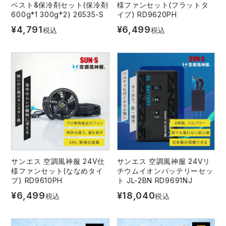
ベスト&保冷剤セット(保冷剤
様ファンセット(フラットタ
600g*1 300g*2) 26535-S
イプ) RD9620PH
¥
4,791
¥
6,499
税込
税込
サンエス 空調風神服 24V仕
サンエス 空調風神服 24Vリ
様ファンセット(ななめタイ
チウムイオンバッテリーセッ
プ) RD9610PH
ト JL-2BN RD9691NJ
¥
6,499
¥
18,040
税込
税込