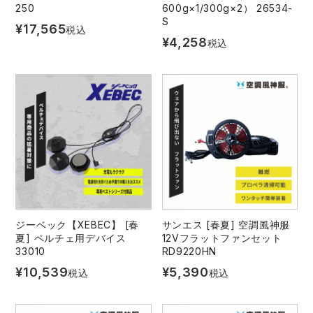
250
600g×1/300g×2） 26534-
S
¥
17,565
税込
¥
4,258
税込
ジーベック【XEBEC】 [春
サンエス [春夏] 空調風神服
夏] ペルチェ用デバイス
12Vフラットファンセット
33010
RD9220HN
¥
10,539
¥
5,390
税込
税込