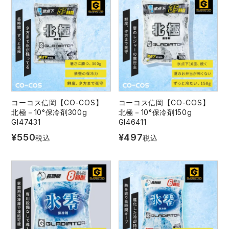
コーコス信岡【CO-COS】
コーコス信岡【CO-COS】
北極－10°保冷剤300g
北極－10°保冷剤150g
GI47431
GI46411
¥
550
¥
497
税込
税込