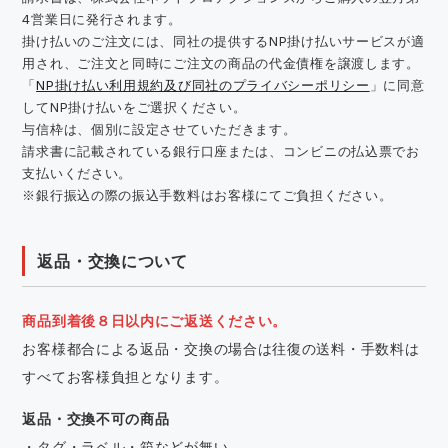
4営業日に発行されます。
掛け払いのご注文には、同社の提供するNP掛け払いサービスが適
用され、ご注文と同時にご注文の商品の代金債権を譲渡します。
「
NP掛け払い利用規約及び同社のプライバシーポリシー
」に同意
してNP掛け払いをご選択ください。
与信枠は、個別に設定させていただきます。
請求書に記載されている銀行口座または、コンビニの払込票でお
支払いください。
※銀行振込の際の振込手数料はお客様にてご負担ください。
返品・交換について
商品到着後８日以内にご返送ください。
お客様都合による返品・交換の場合は往復の送料・手数料は
すべてお客様負担となります。
返品・交換不可の商品
・タグ・ラベル・箱などが無い