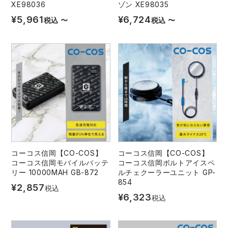
XE98036
ゾン XE98035
¥
5,961
¥
6,724
税込
〜
税込
〜
コーコス信岡【CO-COS】
コーコス信岡【CO-COS】
コーコス信岡モバイルバッテ
コーコス信岡ボルトアイスペ
リー 10000MAH GB-872
ルチェクーラーユニット GP-
854
¥
2,857
税込
¥
6,323
税込