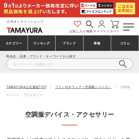
公式オンラインショップ
お気に入り
検索
マイページ
カート
カテゴリー
ランキング
ブランド
業種
コラム
商品名・品番・ブランド・キーワードから探す
安全靴・作業靴
安全靴ランキング
アシックス
建設・建築作業服
ミズノ
シューズ
安全靴スニーカーランキング
プーマ
製造・工場作業服
コンバース（CONVERSE）
TAMAYURA公式通販TOP
ファン付きウェア（空調服シリーズ）
空調服
デバイス・アクセサリー
作業着・作業服
シューズランキング
シモン
鉄鋼・機械作業服
バートル
空調服デバイス・アクセサリー
事務服・オフィスウェア
アシックス安全靴ランキング
アイズフロンティア
大工・鳶作業服
TSDESIGN