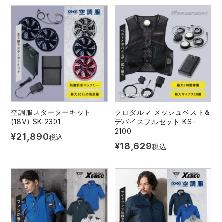
レインウェアランキング
シンメン
夜間・高視認性安全服
日進ゴム
ヤッケ
アイズフロンティア ランキング
ハイパーV
医療白衣・介護服
丸五
作業用小物・アクセサリー
TSDESIGN ランキング
ムービンカット
グラディエーター
鞄・バッグ
コーコス ランキング
ニオイクリア
タカヤ商事
空調服スターターキット
クロダルマ メッシュベスト&
つなぎ
(18V) SK-2301
デバイスフルセット KS-
2100
¥
21,890
税込
アイトス ランキング
エアークラフト
自重堂
ファン付き作業着・空調服
¥
18,629
税込
ジーベック ランキング
サーヴォ
セロリー 大阪支店
電熱ウェア・ヒートウェア
ネーム刺繍・プリント加工対象商品
アタックベース
サンエス
刺繍・プリント加工対象商品
作業着