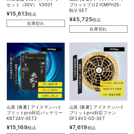
セット（30V） V3001
ブリットプロ2 ICMPH2S-
BLV-SET
¥
15,613
税込
¥
45,725
税込
在庫切れ
在庫切れ
山真 [春夏] アイスマンハイ
山真 [春夏] アイスマンハイ
ブリットpro対応バッテリー
ブリットpro対応ファン
KBT24V-SET2
DF24V2-GD-SET
¥
15,169
¥
7,619
税込
税込