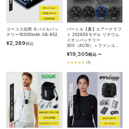
コーコス信岡 モバイルバッ
バートル【夏】エアークラフ
テリー10000mAh GB-852
ト 2026SSモデル リチウム
イオンバッテリー
¥
2,289
税込
30V（AC10）＋ファンユニ
ット（AC10-1、AC10-2）セ
¥
19,305
税込
〜
ット
(
1
)