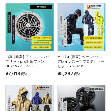
山真 [春夏] アイスマンハイ
Makku [春夏] ベーシックエ
ブリットpro対応ファン
アレインスーツプロテクター
DF24V2-SL-SET
セット AS-941S
¥
7,619
¥
5,287
税込
税込