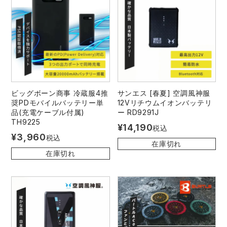
ビッグボーン商事 冷蔵服4推
サンエス [春夏] 空調風神服
奨PDモバイルバッテリー単
12Vリチウムイオンバッテリ
品(充電ケーブル付属)
ー RD9291J
TH9225
¥
14,190
税込
¥
3,960
税込
在庫切れ
在庫切れ