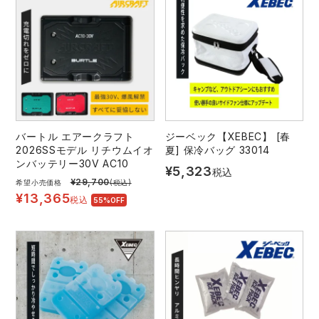
バートル エアークラフト
ジーベック【XEBEC】 [春
2026SSモデル リチウムイオ
夏] 保冷バッグ 33014
ンバッテリー30V AC10
¥
5,323
税込
¥
29,700
希望小売価格
(税込)
¥
13,365
税込
55%OFF