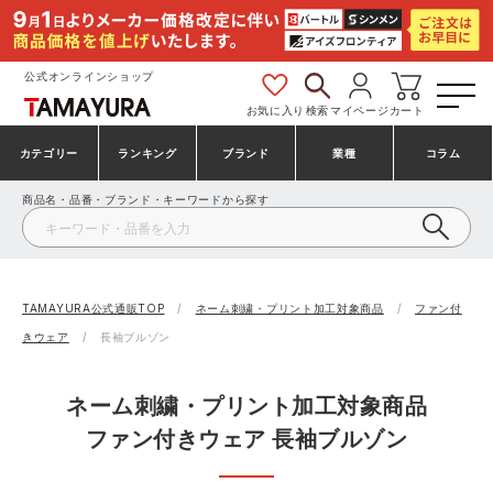
公式オンラインショップ
お気に入り
検索
マイページ
カート
カテゴリー
ランキング
ブランド
業種
コラム
商品名・品番・ブランド・キーワードから探す
安全靴・作業靴
安全靴ランキング
アシックス
建設・建築作業服
ミズノ
シューズ
安全靴スニーカーランキング
プーマ
製造・工場作業服
コンバース（CONVERSE）
TAMAYURA公式通販TOP
ネーム刺繍・プリント加工対象商品
ファン付
きウェア
長袖ブルゾン
作業着・作業服
シューズランキング
シモン
鉄鋼・機械作業服
バートル
ネーム刺繍・プリント加工対象商品
事務服・オフィスウェア
アシックス安全靴ランキング
アイズフロンティア
大工・鳶作業服
TSDESIGN
ファン付きウェア 長袖ブルゾン