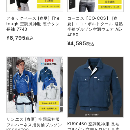
アタックベース [春夏] The
コーコス【CO-COS】 [春
tough 空調風神服 裏チタン
夏] エコ・ボルトクール 遮熱
長袖 7743
半袖ブルゾン空調ウェア AE-
4060
¥
6,795
税込
¥
4,595
税込
サンエス [春夏] 空調風神服
KU90450 空調風神服 長袖
フルハーネス用長袖ブルゾン
ブルゾン 交織トロピカル素