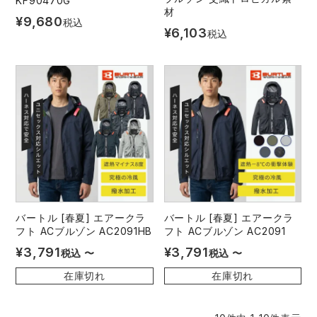
KF90470G
材
¥
9,680
税込
¥
6,103
税込
バートル [春夏] エアークラ
バートル [春夏] エアークラ
フト ACブルゾン AC2091HB
フト ACブルゾン AC2091
¥
3,791
¥
3,791
税込
〜
税込
〜
在庫切れ
在庫切れ