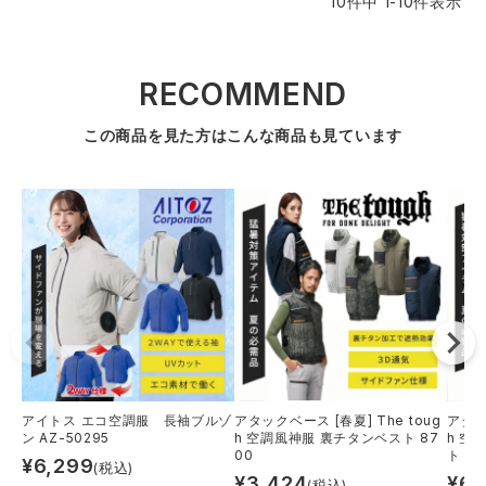
10
件中
1
-
10
件表示
RECOMMEND
この商品を見た方はこんな商品も見ています
アイトス エコ空調服 長袖ブルゾ
アタックベース [春夏] The toug
アタッ
ン AZ-50295
h 空調風神服 裏チタンベスト 87
h 空
00
ト 77
¥
6,299
(税込)
¥
3,424
¥
6,
(税込)