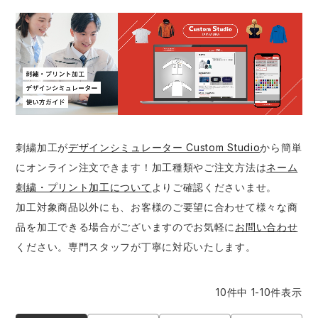
防寒着
ミズノ安全靴ランキング
寅壱
農作業服
アイトス株式会社
作業着ランキング
コーコス
電気・設備作業服
ジーベック
作業用手袋
アウトドアウェアランキング
クロダルマ
配達・営業作業服
桑和
アウトドア・スポーツ
つなぎランキング
山田辰
自動車整備士作業服
クレヒフク
ワークスーツ
刺繍加工が
デザインシミュレーター Custom Studio
から簡単
にオンライン注文できます！加工種類やご注文方法は
ネーム
空調服ランキング
おたふく手袋
DIY・日曜大工作業服
マック
コンプレッションウェア
刺繍・プリント加工について
よりご確認くださいませ。
加工対象商品以外にも、お客様のご要望に合わせて様々な商
コンプレッションウェアランキング
住商モンブラン
飲食店ユニフォーム
ボンマックス
作業用ポロシャツ
品を加工できる場合がございますのでお気軽に
お問い合わせ
ください。専門スタッフが丁寧に対応いたします。
作業用ポロシャツランキング
GUSH FORCE
運送・倉庫作業服
CUP
安全保護具
10
件中
1
-
10
件表示
作業用手袋ランキング
GDジャパン
清掃・ビルメンテ作業服
カーシーカシマ
レインウェア・カッパ