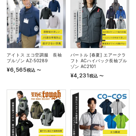
中塚被服
イーブンリバー
ニット
スターライト工業
東洋物産工業
ファン付きウェア
弘進ゴム
藤井電工
防寒
アイトス エコ空調服 長袖
バートル [春夏] エアークラ
福山ゴム工業
ビッグボーン商事株式会社
ブルゾン AZ-50289
フト ACハイバック長袖ブル
カジュアル
ゾン AC2101
¥
6,565
税込
〜
¥
4,231
税込
〜