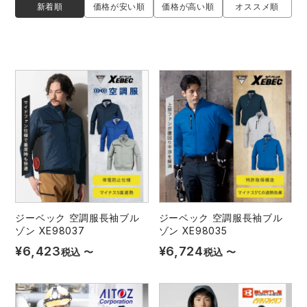
新着順
価格が安い順
価格が高い順
オススメ順
レインウェアランキング
シンメン
夜間・高視認性安全服
日進ゴム
ヤッケ
アイズフロンティア ランキング
ハイパーV
医療白衣・介護服
丸五
作業用小物・アクセサリー
TSDESIGN ランキング
ムービンカット
グラディエーター
鞄・バッグ
コーコス ランキング
ニオイクリア
タカヤ商事
つなぎ
アイトス ランキング
エアークラフト
自重堂
ファン付き作業着・空調服
ジーベック 空調服長袖ブル
ジーベック 空調服長袖ブル
ゾン XE98037
ゾン XE98035
ジーベック ランキング
サーヴォ
セロリー 大阪支店
電熱ウェア・ヒートウェア
¥
6,423
¥
6,724
税込
〜
税込
〜
ネーム刺繍・プリント加工対象商品
アタックベース
サンエス
刺繍・プリント加工対象商品
作業着