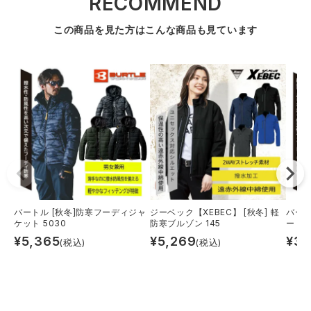
RECOMMEND
この商品を見た方はこんな商品も見ています
バートル [秋冬]防寒フーディジャ
ジーベック【XEBEC】 [秋冬] 軽
バート
ケット 5030
防寒ブルゾン 145
ー 32
¥
5,365
¥
5,269
¥
3,
(税込)
(税込)