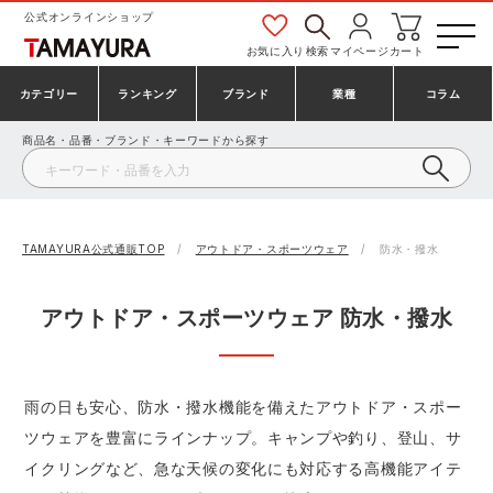
公式オンラインショップ
お気に入り
検索
マイページ
カート
カテゴリー
ランキング
ブランド
業種
コラム
商品名・品番・ブランド・キーワードから探す
安全靴・作業靴
安全靴ランキング
アシックス
建設・建築作業服
ミズノ
シューズ
安全靴スニーカーランキング
プーマ
製造・工場作業服
コンバース（CONVERSE）
TAMAYURA公式通販TOP
アウトドア・スポーツウェア
防水・撥水
作業着・作業服
シューズランキング
シモン
鉄鋼・機械作業服
バートル
アウトドア・スポーツウェア 防水・撥水
事務服・オフィスウェア
アシックス安全靴ランキング
アイズフロンティア
大工・鳶作業服
TSDESIGN
雨の日も安心、防水・撥水機能を備えたアウトドア・スポー
ツウェアを豊富にラインナップ。キャンプや釣り、登山、サ
防寒着
ミズノ安全靴ランキング
寅壱
農作業服
アイトス株式会社
イクリングなど、急な天候の変化にも対応する高機能アイテ