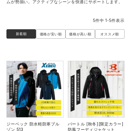
ムが勢揃い。アクティブなシーンを快適にサポートします。
作業着ランキング
コーコス
電気・設備作業服
ジーベック
作業用手袋
5
件中
1
-
5
件表示
アウトドアウェアランキング
クロダルマ
配達・営業作業服
桑和
アウトドア・スポーツ
新着順
価格が安い順
価格が高い順
オススメ順
つなぎランキング
山田辰
自動車整備士作業服
クレヒフク
ワークスーツ
空調服ランキング
おたふく手袋
DIY・日曜大工作業服
マック
コンプレッションウェア
コンプレッションウェアランキング
住商モンブラン
飲食店ユニフォーム
ボンマックス
作業用ポロシャツ
作業用ポロシャツランキング
GUSH FORCE
運送・倉庫作業服
CUP
安全保護具
作業用手袋ランキング
GDジャパン
清掃・ビルメンテ作業服
カーシーカシマ
レインウェア・カッパ
ジーベック 防水軽防寒ブル
バートル [秋冬][限定カラー]
レインウェアランキング
シンメン
夜間・高視認性安全服
日進ゴム
ヤッケ
ゾン 513
防風フーディジャケット