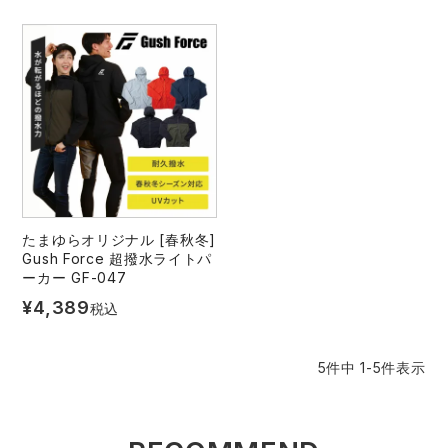
スターライト工業
東洋物産工業
ファン付きウェア
弘進ゴム
藤井電工
防寒
福山ゴム工業
ビッグボーン商事株式会社
カジュアル
たまゆらオリジナル [春秋冬]
Gush Force 超撥水ライトパ
ーカー GF-047
¥
4,389
税込
5
件中
1
-
5
件表示