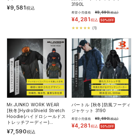
3190L
¥
9,581
税込
¥
8,690
希望小売価格
(税込)
アイズフロンティア ランキング
ハイパーV
医療白衣・介護服
丸五
作業用小物・アクセサリー
¥
4,281
税込
50%OFF
(
1
)
TSDESIGN ランキング
ムービンカット
グラディエーター
鞄・バッグ
コーコス ランキング
ニオイクリア
タカヤ商事
つなぎ
アイトス ランキング
エアークラフト
自重堂
ファン付き作業着・空調服
ジーベック ランキング
サーヴォ
セロリー 大阪支店
電熱ウェア・ヒートウェア
ネーム刺繍・プリント加工対象商品
Mr.JUNKO WORK WEAR
バートル [秋冬]防風フーディ
アタックベース
サンエス
刺繍・プリント加工対象商品
[秋冬]HydroShield Stretch
ジャケット 3190
作業着
Hoodie(ハイドロシールドス
¥
8,690
希望小売価格
(税込)
トレッチフーディー)
中塚被服
イーブンリバー
¥
4,281
税込
50%OFF
MJWW-15
ニット
¥
7,590
税込