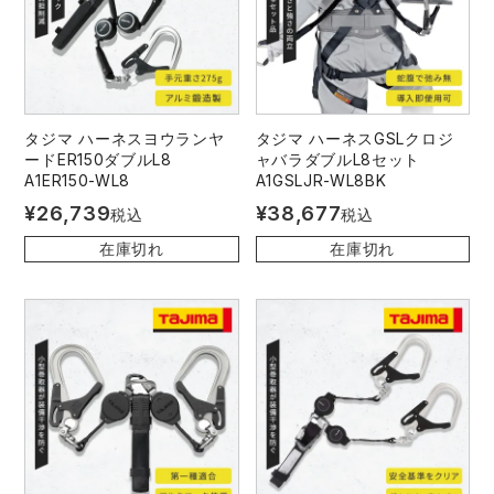
タジマ ハーネスヨウランヤ
タジマ ハーネスGSLクロジ
ードER150ダブルL8
ャバラダブルL8セット
A1ER150-WL8
A1GSLJR-WL8BK
¥
26,739
¥
38,677
税込
税込
在庫切れ
在庫切れ