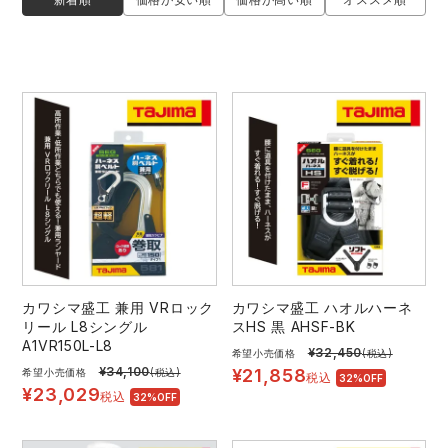
レインウェアランキング
シンメン
夜間・高視認性安全服
日進ゴム
ヤッケ
アイズフロンティア ランキング
ハイパーV
医療白衣・介護服
丸五
作業用小物・アクセサリー
TSDESIGN ランキング
ムービンカット
グラディエーター
鞄・バッグ
コーコス ランキング
ニオイクリア
タカヤ商事
つなぎ
アイトス ランキング
エアークラフト
自重堂
ファン付き作業着・空調服
カワシマ盛工 兼用 VRロック
カワシマ盛工 ハオルハーネ
リール L8シングル
スHS 黒 AHSF-BK
ジーベック ランキング
サーヴォ
セロリー 大阪支店
A1VR150L-L8
電熱ウェア・ヒートウェア
¥
32,450
希望小売価格
(税込)
¥
34,100
¥
21,858
希望小売価格
(税込)
ネーム刺繍・プリント加工対象商品
税込
32%OFF
¥
23,029
アタックベース
サンエス
税込
32%OFF
刺繍・プリント加工対象商品
作業着