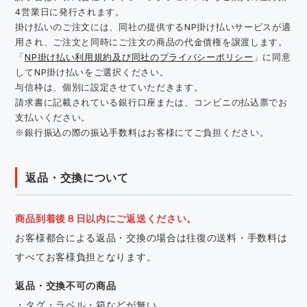
4営業日に発行されます。
掛け払いのご注文には、同社の提供するNP掛け払いサービスが適
用され、ご注文と同時にご注文の商品の代金債権を譲渡します。
「
NP掛け払い利用規約及び同社のプライバシーポリシー
」に同意
してNP掛け払いをご選択ください。
与信枠は、個別に設定させていただきます。
請求書に記載されている銀行口座または、コンビニの払込票でお
支払いください。
※銀行振込の際の振込手数料はお客様にてご負担ください。
返品・交換について
商品到着後８日以内にご返送ください。
お客様都合による返品・交換の場合は往復の送料・手数料は
すべてお客様負担となります。
返品・交換不可の商品
・タグ・ラベル・箱などが無い