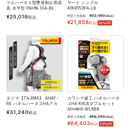
フルハーネス型墜落制止用器
ヤード シングル
具 水平型 PAHN-10A-BL
A1KR150FA-L8
¥
32,450
¥
25,016
希望小売価格
(税込)
税込
¥
21,858
税込
32%OFF
タジマ【TAJIMA】 AHAF-
カワシマ盛工 ハオルハーネ
RE ハオルハーネスHAアカ
スHA KRL8ダブルセット
A1HAKR-WL8BK
¥
31,240
税込
¥
96,250
希望小売価格
(税込)
¥
64,403
税込
33%OFF