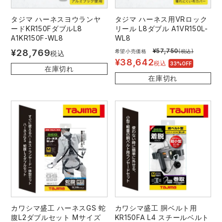
タジマ ハーネスヨウランヤ
タジマ ハーネス用VRロック
ードKR150FダブルL8
リール L8ダブル A1VR150L-
A1KR150F-WL8
WL8
¥
57,750
¥
28,769
希望小売価格
(税込)
税込
¥
38,642
税込
33%OFF
在庫切れ
在庫切れ
カワシマ盛工 ハーネスGS 蛇
カワシマ盛工 胴ベルト用
腹L2ダブルセット Mサイズ
KR150FA L4 スチールベルト