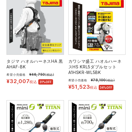
中塚被服
イーブンリバー
ニット
スターライト工業
東洋物産工業
ファン付きウェア
弘進ゴム
藤井電工
防寒
福山ゴム工業
ビッグボーン商事株式会社
カジュアル
タジマ ハオルハーネスHA 黒
カワシマ盛工 ハオルハーネ
AHAF-BK
スHS KRL5ダブルセット
A1HSKR-WL5BK
¥
46,750
希望小売価格
(税込)
¥
78,100
¥
32,007
希望小売価格
(税込)
税込
31%OFF
¥
51,523
税込
34%OFF