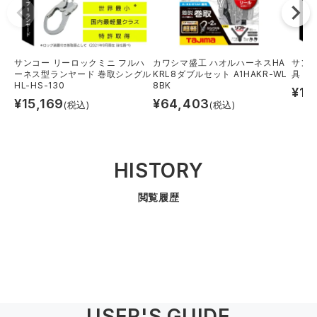
カワシマ盛工 ハオルハーネスHA
サンコー リーロックミニ フルハ
サン
KRL8ダブルセット A1HAKR-WL
ーネス型ランヤード 巻取シングル
具 巻
8BK
HL-HS-130
¥
11
¥
64,403
¥
15,169
(税込)
(税込)
HISTORY
閲覧履歴
USER'S GUIDE