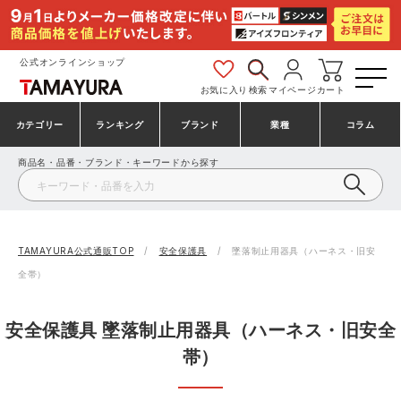
公式オンラインショップ
お気に入り
検索
マイページ
カート
カテゴリー
ランキング
ブランド
業種
コラム
商品名・品番・ブランド・キーワードから探す
安全靴・作業靴
安全靴ランキング
アシックス
建設・建築作業服
ミズノ
シューズ
安全靴スニーカーランキング
プーマ
製造・工場作業服
コンバース（CONVERSE）
TAMAYURA公式通販TOP
安全保護具
墜落制止用器具（ハーネス・旧安
全帯）
作業着・作業服
シューズランキング
シモン
鉄鋼・機械作業服
バートル
安全保護具 墜落制止用器具（ハーネス・旧安全
事務服・オフィスウェア
アシックス安全靴ランキング
アイズフロンティア
大工・鳶作業服
TSDESIGN
帯）