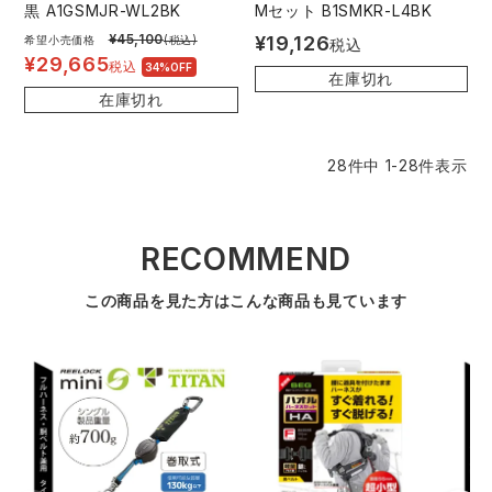
黒 A1GSMJR-WL2BK
Mセット B1SMKR-L4BK
¥
45,100
¥
19,126
希望小売価格
(税込)
税込
¥
29,665
税込
34%OFF
在庫切れ
在庫切れ
28
件中
1
-
28
件表示
RECOMMEND
この商品を見た方はこんな商品も見ています