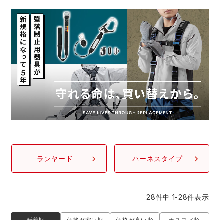
防寒着
ミズノ安全靴ランキング
寅壱
農作業服
アイトス株式会社
作業着ランキング
コーコス
電気・設備作業服
ジーベック
作業用手袋
アウトドアウェアランキング
クロダルマ
配達・営業作業服
桑和
アウトドア・スポーツ
つなぎランキング
山田辰
自動車整備士作業服
クレヒフク
ワークスーツ
空調服ランキング
おたふく手袋
DIY・日曜大工作業服
マック
コンプレッションウェア
コンプレッションウェアランキング
住商モンブラン
飲食店ユニフォーム
ボンマックス
作業用ポロシャツ
ランヤード
ハーネスタイプ
作業用ポロシャツランキング
GUSH FORCE
運送・倉庫作業服
CUP
安全保護具
28
件中
1
-
28
件表示
作業用手袋ランキング
GDジャパン
清掃・ビルメンテ作業服
カーシーカシマ
レインウェア・カッパ
新着順
価格が安い順
価格が高い順
オススメ順