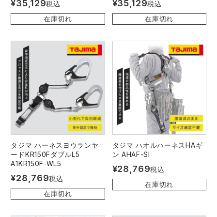
¥
35,129
¥
35,129
税込
税込
在庫切れ
在庫切れ
タジマ ハーネスヨウランヤ
タジマ ハオルハーネスHAギ
ードKR150FダブルL5
ン AHAF-SI
A1KR150F-WL5
¥
28,769
税込
¥
28,769
税込
在庫切れ
在庫切れ