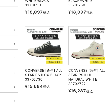
WHITE/BLACK
BLACK/WHITE
33701751
33701750
¥
18,097
¥
18,097
税込
税込
CONVERSE [通年] ALL
CONVERSE [通年] AL
STAR PS II OX BLACK
STAR PS II HI
33702730
NATURAL WHITE
33702722
¥
15,684
税込
¥
16,287
税込