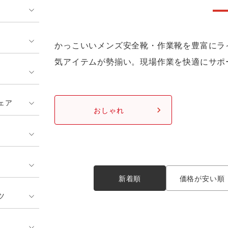
ンティア ランキング
・介護服
業用小物・アクセサリー類
TSDESIGN ランキング
鞄・バッグ類
GUSH FORCE
CUP
ネーム刺繍・プリント加工対象
 ランキング
熱ウェア・ヒートウェア
刺繍・プリント加工対象
かっこいいメンズ安全靴・作業靴を豊富にラ
ハイパーV
丸五
作業着
気アイテムが勢揃い。現場作業を快適にサポ
エアークラフト
自重堂
ニット
ェア
おしゃれ
中塚被服
イーブンリバー
ファン付きウェア
福山ゴム工業
ビッグボーン商事株式会
防寒
社
カジュアル
新着順
価格が安い順
ツ