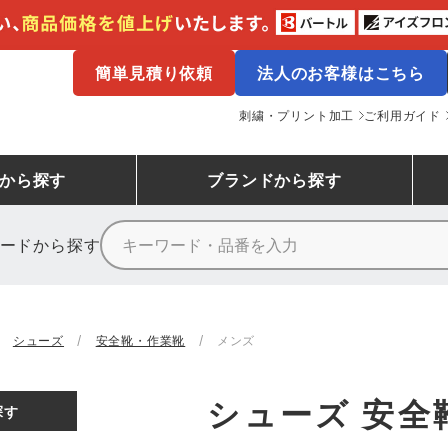
簡単見積り依頼
法人のお客様はこちら
刺繍・プリント加工
ご利用ガイド
から探す
ブランド
から探す
ードから探す
ニーカーランキング
場作業服
ューズ
プーマ
コンバース
シューズランキング
鉄鋼・機械作業服
作業着
（CONVERSE）
シューズ
安全靴・作業靴
メンズ
ンキング
備作業服
業用手袋
アウトドアウェアランキング
配達・営業作業服
アウトドア・スポーツウ
寅壱
アイトス株式会社
シューズ 安全
探す
ッションウェアランキング
ニフォーム
業用ポロシャツ
作業用ポロシャツランキング
運送・倉庫作業服
安全保護具
山田辰
クレヒフク