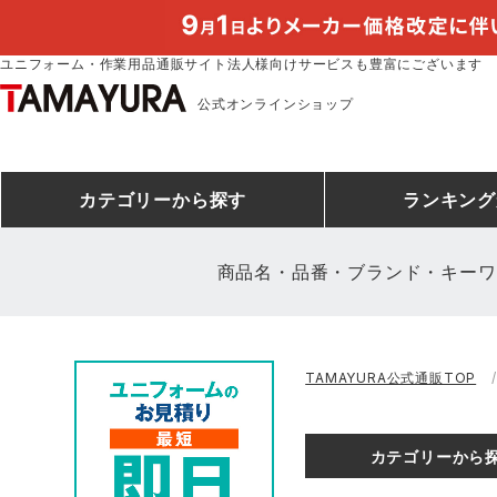
ユニフォーム・作業用品通販サイト法人様向けサービスも豊富にございます
公式オンラインショップ
カテゴリー
から探す
ランキング
商品名・品番・ブランド・キーワ
安全靴ランキング
アシックス
建設・建築作業服
安全靴・作業靴
ミズノ
安全靴ス
製造・工
シ
TAMAYURA公式通販TOP
ミズノ安全靴ランキング
農作業服
防寒着
作業着ラ
電気・設
作
アイズフロンティア
TSDESIGN
カテゴリーから
空調服ランキング
DIY・日曜大工作業服
コンプレッションウェア
コンプレ
飲食店ユ
作
クロダルマ
桑和