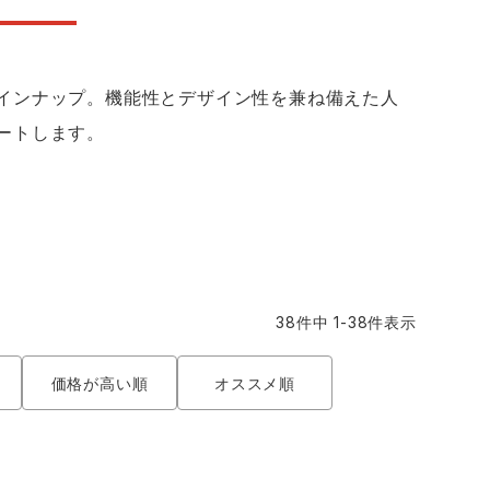
コーコス ランキング
つなぎ
GDジャパン
カーシーカシマ
商品
商品
インナップ。機能性とデザイン性を兼ね備えた人
ムービンカット
グラディエーター
ートします。
サーヴォ
セロリー 大阪支店
スターライト工業
東洋物産工業
38
件中
1
-
38
件表示
価格が高い順
オススメ順