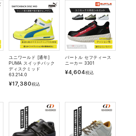
ユニワールド [通年]
バートル セフティース
PUMA スイッチバック
ニーカー 3301
ディスクミッド
¥
4,604
税込
63.214.0
¥
17,380
税込