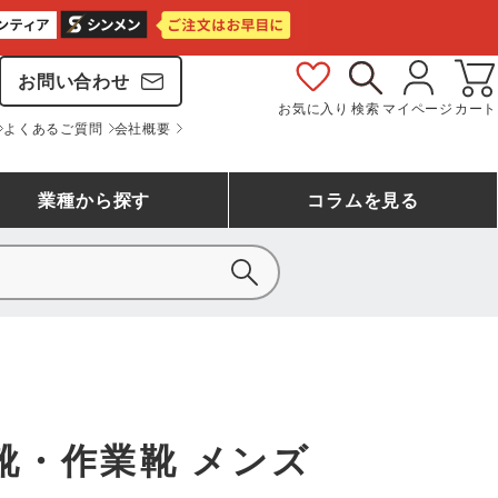
お問い合わせ
お気に入り
検索
マイページ
カート
よくあるご質問
会社概要
業種
から探す
コラム
を見る
シモン
アシックス安全靴ランキング
大工・鳶作業服
事務服(オフィスウェア)
バートル
ェア
つなぎランキング
自動車整備士作業服
ワークスーツ
コーコス
ジーベック
靴・作業靴 メンズ
作業用手袋ランキング
清掃・ビルメンテ作業服
レインウェア・カッパ
おたふく手袋
マック