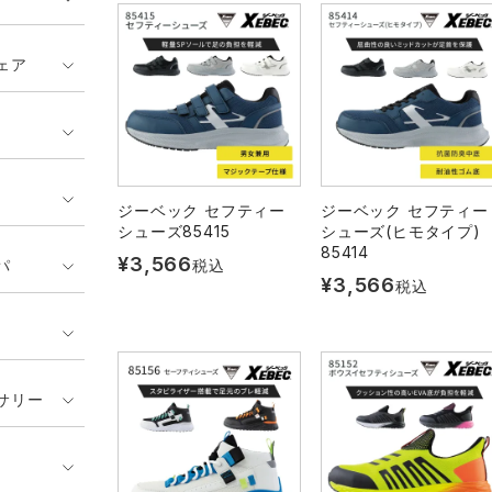
ェア
ジーベック セフティー
ジーベック セフティー
シューズ85415
シューズ(ヒモタイプ)
85414
¥
3,566
パ
税込
¥
3,566
税込
サリー