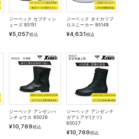
ジーベック セフティシ
ジーベック タイカツプ
ューズ 85151
ロスニーカー 85148
¥
5,057
¥
4,631
税込
税込
ジーベック アンゼンハ
ジーベック アンゼンナ
ンチョウカ 85028
ガアミアゲ(クツ)
85027
¥
10,769
税込
¥
10,769
税込