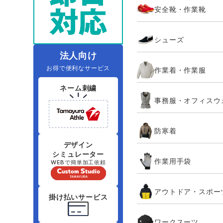
安全靴・作業靴
レインウェアランキング
夜間・高視認性安全服
ヤッケ
アイズフロ
医療白衣
作
住商モンブラン
ボンマックス
シューズ
アイトス ランキング
ファン付きウェア（空調服シリー
ジーベック
電
シンメン
ズ）
日進ゴム
法人向け
お得で便利なサービス
作業着・作業服
ニオイクリア
タカヤ商事
ネーム刺繍
事務服・オフィスウ
アタックベース
サンエス
防寒着
弘進ゴム
藤井電工
デザイン
シミュレーター
作業用手袋
WEBで簡単加工依頼
アウトドア・スポー
掛け払いサービス
ワークスーツ