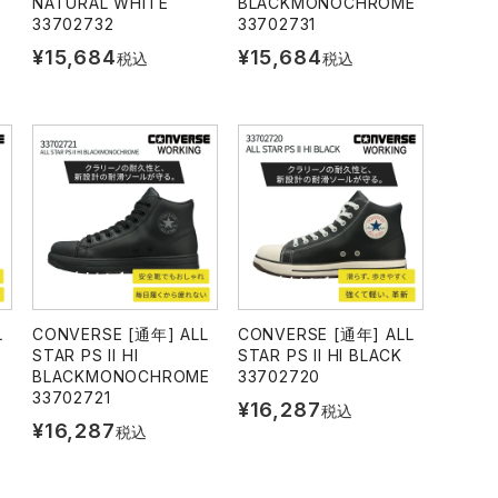
NATURAL WHITE
BLACKMONOCHROME
33702732
33702731
¥
15,684
¥
15,684
税込
税込
L
CONVERSE [通年] ALL
CONVERSE [通年] ALL
STAR PS II HI
STAR PS II HI BLACK
BLACKMONOCHROME
33702720
33702721
¥
16,287
税込
¥
16,287
税込