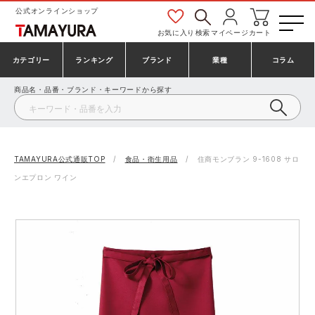
公式オンラインショップ
お気に入り
検索
マイページ
カート
カテゴリー
ランキング
ブランド
業種
コラム
商品名・品番・ブランド・キーワードから探す
安全靴・作業靴
安全靴ランキング
アシックス
建設・建築作業服
ミズノ
シューズ
安全靴スニーカーランキング
プーマ
製造・工場作業服
コンバース（CONVERSE）
TAMAYURA公式通販TOP
食品・衛生用品
住商モンブラン 9-1608 サロ
ンエプロン ワイン
作業着・作業服
シューズランキング
シモン
鉄鋼・機械作業服
バートル
事務服・オフィスウェア
アシックス安全靴ランキング
アイズフロンティア
大工・鳶作業服
TSDESIGN
防寒着
ミズノ安全靴ランキング
寅壱
農作業服
アイトス株式会社