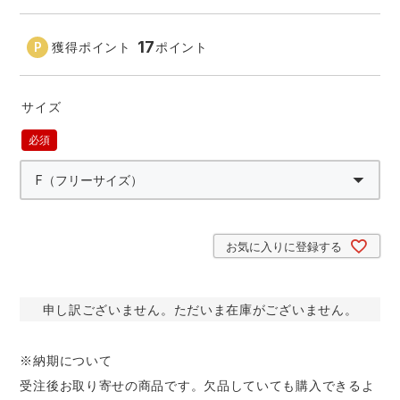
アイズフロンティア ランキング
ハイパーV
医療白衣・介護服
丸五
17
作業用小物・アクセサリー
獲得ポイント
ポイント
TSDESIGN ランキング
ムービンカット
グラディエーター
鞄・バッグ
サイズ
コーコス ランキング
ニオイクリア
タカヤ商事
つなぎ
(必
須)
アイトス ランキング
エアークラフト
自重堂
ファン付き作業着・空調服
お気に入りに登録する
ジーベック ランキング
サーヴォ
セロリー 大阪支店
電熱ウェア・ヒートウェア
ネーム刺繍・プリント加工対象商品
アタックベース
サンエス
申し訳ございません。ただいま在庫がございません。
刺繍・プリント加工対象商品
作業着
中塚被服
イーブンリバー
※納期について
ニット
受注後お取り寄せの商品です。欠品していても購入できるよ