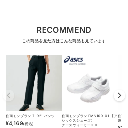
RECOMMEND
この商品を見た方はこんな商品も見ています
住商モンブラン 7-921 パンツ
住商モンブラン FMN100-01 【ア
住商モ
シックスシューズ】
兼用
¥
4,169
(税込)
ナースウォーカー100
¥
2,