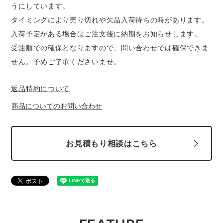
うにしています。
スターライト工業
東洋物産工業
ファン付きウェア
タイミングにより売り切れや欠品入荷待ちの時があります。
入荷予定がある場合はご注文後に納期をお知らせします。
弘進ゴム
藤井電工
防寒
受注順での確保となりますので、問い合わせでは確保できま
せん。予めご了承くださいませ。
福山ゴム工業
ビッグボーン商事株式会社
カジュアル
返品特約について
商品についてのお問い合わせ
お見積もり相談はこちら