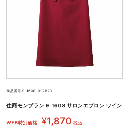
作業着ランキング
コーコス
電気・設備作業服
ジーベック
作業用手袋
アウトドアウェアランキング
クロダルマ
配達・営業作業服
桑和
アウトドア・スポーツ
つなぎランキング
山田辰
自動車整備士作業服
クレヒフク
ワークスーツ
空調服ランキング
おたふく手袋
DIY・日曜大工作業服
マック
コンプレッションウェア
コンプレッションウェアランキング
住商モンブラン
飲食店ユニフォーム
ボンマックス
作業用ポロシャツ
作業用ポロシャツランキング
GUSH FORCE
運送・倉庫作業服
CUP
商品番号
9-1608-0928231
安全保護具
住商モンブラン 9-1608 サロンエプロン ワイン
作業用手袋ランキング
GDジャパン
清掃・ビルメンテ作業服
カーシーカシマ
レインウェア・カッパ
¥
1,870
WEB特別価格
税込
レインウェアランキング
シンメン
夜間・高視認性安全服
日進ゴム
ヤッケ