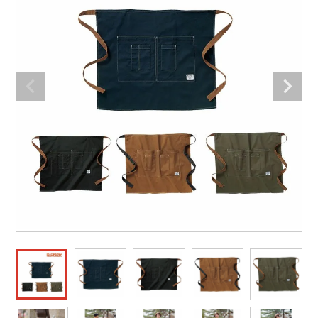
防寒着
ミズノ安全靴ランキング
寅壱
農作業服
アイトス株式会社
作業着ランキング
コーコス
電気・設備作業服
ジーベック
作業用手袋
アウトドアウェアランキング
クロダルマ
配達・営業作業服
桑和
アウトドア・スポーツ
つなぎランキング
山田辰
自動車整備士作業服
クレヒフク
ワークスーツ
空調服ランキング
おたふく手袋
DIY・日曜大工作業服
マック
コンプレッションウェア
コンプレッションウェアランキング
住商モンブラン
飲食店ユニフォーム
ボンマックス
作業用ポロシャツ
作業用ポロシャツランキング
GUSH FORCE
運送・倉庫作業服
CUP
安全保護具
作業用手袋ランキング
GDジャパン
清掃・ビルメンテ作業服
カーシーカシマ
レインウェア・カッパ