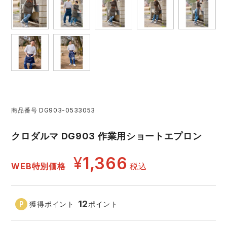
レインウェアランキング
シンメン
夜間・高視認性安全服
日進ゴム
ヤッケ
アイズフロンティア ランキング
ハイパーV
医療白衣・介護服
丸五
作業用小物・アクセサリー
TSDESIGN ランキング
ムービンカット
グラディエーター
鞄・バッグ
コーコス ランキング
ニオイクリア
タカヤ商事
商品番号
DG903-0533053
つなぎ
クロダルマ DG903 作業用ショートエプロン
アイトス ランキング
エアークラフト
自重堂
ファン付き作業着・空調服
¥
1,366
WEB特別価格
税込
ジーベック ランキング
サーヴォ
セロリー 大阪支店
電熱ウェア・ヒートウェア
ネーム刺繍・プリント加工対象商品
アタックベース
サンエス
12
獲得ポイント
ポイント
刺繍・プリント加工対象商品
作業着