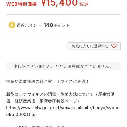
¥
15,400
WEB特別価格
税込
アイズフロンティア ランキング
ハイパーV
医療白衣・介護服
丸五
作業用小物・アクセサリー
140
獲得ポイント
ポイント
TSDESIGN ランキング
ムービンカット
グラディエーター
鞄・バッグ
お気に入りに登録する
コーコス ランキング
ニオイクリア
タカヤ商事
つなぎ
アイトス ランキング
エアークラフト
自重堂
申し訳ございません。ただいま在庫がございません。
ファン付き作業着・空調服
ジーベック ランキング
サーヴォ
セロリー 大阪支店
病院や老健施設の待合室、オフィスに最適！
電熱ウェア・ヒートウェア
ネーム刺繍・プリント加工対象商品
新型コロナウイルスの消毒・除菌方法について（厚生労働
アタックベース
サンエス
省・経済産業省・消費者庁特設ページ）
刺繍・プリント加工対象商品
作業着
https://www.mhlw.go.jp/stf/seisakunitsuite/bunya/syoud
oku_00001.html
中塚被服
イーブンリバー
ニット