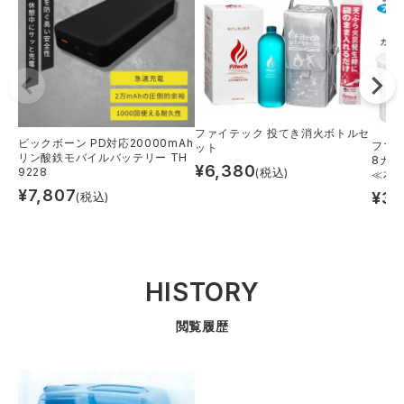
ファイテック 投てき消火ボトルセ
ビックボーン PD対応20000mAh
フマキ
ット
リン酸鉄モバイルバッテリー TH
8カ
¥
6,380
9228
(税込)
≪本
¥
7,807
¥
38
(税込)
HISTORY
閲覧履歴