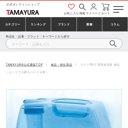
公式オンラインショップ
お気に入り
検索
マイページ
カート
カテゴリー
ランキング
ブランド
業種
コラム
商品名・品番・ブランド・キーワードから探す
安全靴・作業靴
安全靴ランキング
アシックス
建設・建築作業服
ミズノ
シューズ
安全靴スニーカーランキング
プーマ
製造・工場作業服
コンバース（CONVERSE）
TAMAYURA公式通販TOP
食品・衛生用品
ステリPRO 専用加湿器 単品
（セットでの購入ページも有）
作業着・作業服
シューズランキング
シモン
鉄鋼・機械作業服
バートル
事務服・オフィスウェア
アシックス安全靴ランキング
アイズフロンティア
大工・鳶作業服
TSDESIGN
防寒着
ミズノ安全靴ランキング
寅壱
農作業服
アイトス株式会社