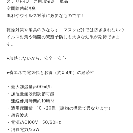
ステリPRO 専用加湿器 単品
スターライト工業
東洋物産工業
空間除菌&消臭
ファン付きウェア
風邪やウイルス対策に必要なものです！
弘進ゴム
藤井電工
防寒
乾燥対策や消臭のみならず、マスクだけでは防ぎきれないウ
イルス対策や雑菌の繁殖予防にも大きな効果が期待できま
福山ゴム工業
ビッグボーン商事株式会社
す。
カジュアル
●加熱しないから、安全・安心！
●省エネで電気代もお得（約0.8/h）の経済性
・最大加湿量/500ml/h
・加湿量無段階調節可能
・連続使用時間約10時間
・適用床面積 10～20畳（建物の構造で異なります）
・超音波式
・電源/AC100V 50/60Hz
・消費電力/35W