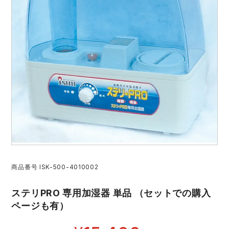
作業着ランキング
コーコス
電気・設備作業服
ジーベック
作業用手袋
アウトドアウェアランキング
クロダルマ
配達・営業作業服
桑和
アウトドア・スポーツ
つなぎランキング
山田辰
自動車整備士作業服
クレヒフク
ワークスーツ
空調服ランキング
おたふく手袋
DIY・日曜大工作業服
マック
コンプレッションウェア
コンプレッションウェアランキング
住商モンブラン
飲食店ユニフォーム
ボンマックス
作業用ポロシャツ
作業用ポロシャツランキング
GUSH FORCE
運送・倉庫作業服
CUP
安全保護具
商品番号
ISK-500-4010002
作業用手袋ランキング
GDジャパン
清掃・ビルメンテ作業服
カーシーカシマ
ステリPRO 専用加湿器 単品 （セットでの購入
レインウェア・カッパ
ページも有）
レインウェアランキング
シンメン
夜間・高視認性安全服
日進ゴム
ヤッケ