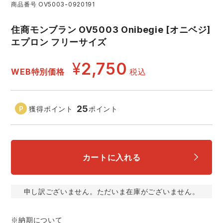
商品番号
OV5003-0920191
アイズフロンティア ランキング
ハイパーV
医療白衣・介護服
丸五
作業用小物・アクセサリー
住商モンブラン OV5003 Onibegie [オニベジ]
エプロン フリーサイズ
TSDESIGN ランキング
ムービンカット
グラディエーター
鞄・バッグ
¥
2,750
WEB特別価格
税込
コーコス ランキング
ニオイクリア
タカヤ商事
つなぎ
25
獲得ポイント
ポイント
アイトス ランキング
エアークラフト
自重堂
ファン付き作業着・空調服
ジーベック ランキング
サーヴォ
セロリー 大阪支店
電熱ウェア・ヒートウェア
カートに入れる
ネーム刺繍・プリント加工対象商品
アタックベース
サンエス
刺繍・プリント加工対象商品
作業着
申し訳ございません。ただいま在庫がございません。
中塚被服
イーブンリバー
ニット
※納期について