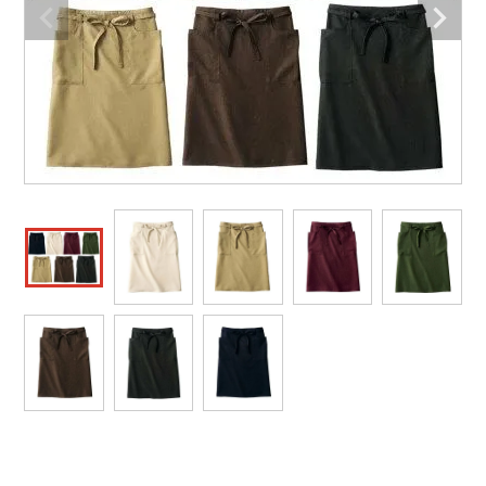
作業着ランキング
コーコス
電気・設備作業服
ジーベック
作業用手袋
アウトドアウェアランキング
クロダルマ
配達・営業作業服
桑和
アウトドア・スポーツ
つなぎランキング
山田辰
自動車整備士作業服
クレヒフク
ワークスーツ
空調服ランキング
おたふく手袋
DIY・日曜大工作業服
マック
コンプレッションウェア
コンプレッションウェアランキング
住商モンブラン
飲食店ユニフォーム
ボンマックス
作業用ポロシャツ
作業用ポロシャツランキング
GUSH FORCE
運送・倉庫作業服
CUP
安全保護具
作業用手袋ランキング
GDジャパン
清掃・ビルメンテ作業服
カーシーカシマ
レインウェア・カッパ
レインウェアランキング
シンメン
夜間・高視認性安全服
日進ゴム
ヤッケ