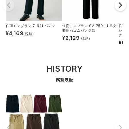
住商モンブラン 7-921 パンツ
住商モンブラン GV-7501-1 男女
住商モ
兼用両ゴムパンツ黒
シッ
¥
4,169
(税込)
ナース
¥
2,129
(税込)
¥
6,
HISTORY
閲覧履歴