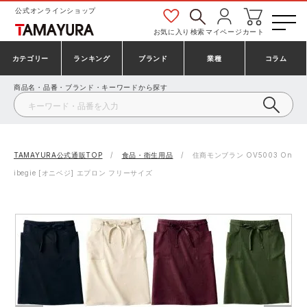
公式オンラインショップ
お気に入り
検索
マイページ
カート
カテゴリー
ランキング
ブランド
業種
コラム
商品名・品番・ブランド・キーワードから探す
安全靴・作業靴
安全靴ランキング
アシックス
建設・建築作業服
ミズノ
シューズ
安全靴スニーカーランキング
プーマ
製造・工場作業服
コンバース（CONVERSE）
TAMAYURA公式通販TOP
食品・衛生用品
住商モンブラン OV5003 On
ibegie [オニベジ] エプロン フリーサイズ
作業着・作業服
シューズランキング
シモン
鉄鋼・機械作業服
バートル
事務服・オフィスウェア
アシックス安全靴ランキング
アイズフロンティア
大工・鳶作業服
TSDESIGN
防寒着
ミズノ安全靴ランキング
寅壱
農作業服
アイトス株式会社