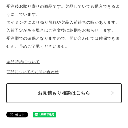
スターライト工業
東洋物産工業
受注後お取り寄せの商品です。欠品していても購入できるよ
ファン付きウェア
うにしています。
弘進ゴム
藤井電工
タイミングにより売り切れや欠品入荷待ちの時があります。
防寒
入荷予定がある場合はご注文後に納期をお知らせします。
受注順での確保となりますので、問い合わせでは確保できま
福山ゴム工業
ビッグボーン商事株式会社
カジュアル
せん。予めご了承くださいませ。
返品特約について
商品についてのお問い合わせ
お見積もり相談はこちら