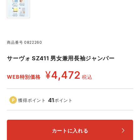
レインウェアランキング
シンメン
夜間・高視認性安全服
日進ゴム
ヤッケ
アイズフロンティア ランキング
ハイパーV
医療白衣・介護服
丸五
作業用小物・アクセサリー
商品番号
0822260
TSDESIGN ランキング
ムービンカット
グラディエーター
鞄・バッグ
サーヴォ SZ411 男女兼用長袖ジャンパー
コーコス ランキング
ニオイクリア
タカヤ商事
つなぎ
¥
4,472
WEB特別価格
税込
アイトス ランキング
エアークラフト
自重堂
ファン付き作業着・空調服
41
獲得ポイント
ポイント
ジーベック ランキング
サーヴォ
セロリー 大阪支店
電熱ウェア・ヒートウェア
ネーム刺繍・プリント加工対象商品
アタックベース
サンエス
刺繍・プリント加工対象商品
カートに入れる
作業着