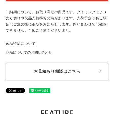
中塚被服
イーブンリバー
ニット
※納期について、お取り寄せの商品です。タイミングにより
スターライト工業
東洋物産工業
売り切れや欠品入荷待ちの時があります。入荷予定がある場
ファン付きウェア
合はご注文後に納期をお知らせします。問い合わせでは確保
できません。予めご了承くださいませ。
弘進ゴム
藤井電工
防寒
返品特約について
福山ゴム工業
ビッグボーン商事株式会社
カジュアル
商品についてのお問い合わせ
お見積もり相談はこちら
FEATURE