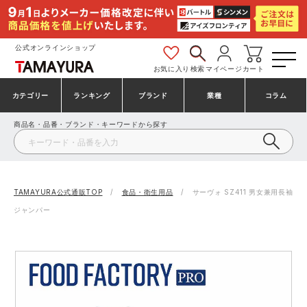
公式オンラインショップ
お気に入り
検索
マイページ
カート
カテゴリー
ランキング
ブランド
業種
コラム
商品名・品番・ブランド・キーワードから探す
安全靴・作業靴
安全靴ランキング
アシックス
建設・建築作業服
ミズノ
シューズ
安全靴スニーカーランキング
プーマ
製造・工場作業服
コンバース（CONVERSE）
TAMAYURA公式通販TOP
食品・衛生用品
サーヴォ SZ411 男女兼用長袖
ジャンパー
作業着・作業服
シューズランキング
シモン
鉄鋼・機械作業服
バートル
事務服・オフィスウェア
アシックス安全靴ランキング
アイズフロンティア
大工・鳶作業服
TSDESIGN