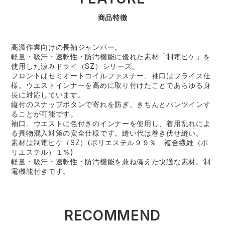
商品特徴
高温作業向けの長袖ジャンパー。
軽量・吸汗・速乾性・防汚機能に優れた素材「制電ピケ」を
使用した涼みドライ（SZ）シリーズ。
フロントはセミオートコイルファスナー、袖口はフライス仕
様。ウエストインナーを高めに取り付けたことであらゆる身
長に対応しています。
縦付のスナップボタンで寄れを防ぎ、きちんとパンツインす
ることが可能です。
袖口、ウエストに色付きのインナーを使用し、着用乱れによ
る異物混入対策の安全仕様です。縫い代は巻き伏せ縫い。
素材は制電ピケ（SZ）(ポリエステル９９％ 複合繊維（ポ
リエステル）１％)
軽量・吸汗・速乾性・防汚機能を兼ね備えた快適な素材。制
電機能付きです。
RECOMMEND