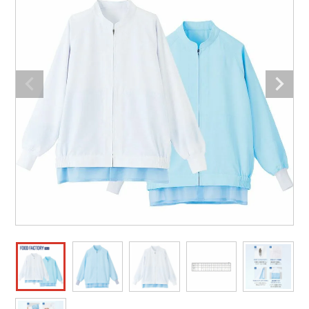
防寒着
ミズノ安全靴ランキング
寅壱
農作業服
アイトス株式会社
作業着ランキング
コーコス
電気・設備作業服
ジーベック
作業用手袋
アウトドアウェアランキング
クロダルマ
配達・営業作業服
桑和
アウトドア・スポーツ
つなぎランキング
山田辰
自動車整備士作業服
クレヒフク
ワークスーツ
空調服ランキング
おたふく手袋
DIY・日曜大工作業服
マック
コンプレッションウェア
コンプレッションウェアランキング
住商モンブラン
飲食店ユニフォーム
ボンマックス
作業用ポロシャツ
作業用ポロシャツランキング
GUSH FORCE
運送・倉庫作業服
CUP
安全保護具
作業用手袋ランキング
GDジャパン
清掃・ビルメンテ作業服
カーシーカシマ
レインウェア・カッパ