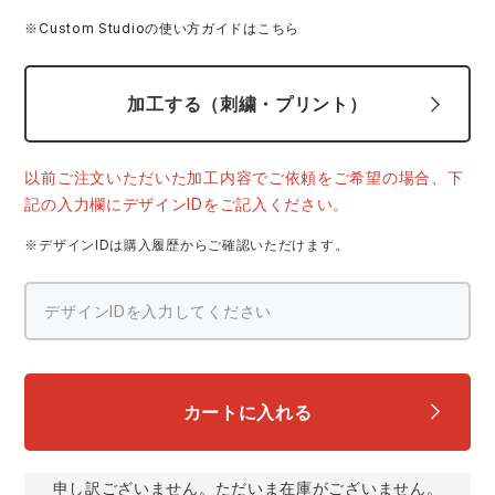
スターライト工業
東洋物産工業
※Custom Studioの使い方ガイドはこちら
ファン付きウェア
弘進ゴム
藤井電工
防寒
加工する（刺繍・プリント）
福山ゴム工業
ビッグボーン商事株式会社
カジュアル
以前ご注文いただいた加工内容でご依頼をご希望の場合、下
記の入力欄にデザインIDをご記入ください。
※デザインIDは購入履歴からご確認いただけます。
カートに入れる
申し訳ございません。ただいま在庫がございません。