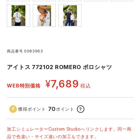
アイズフロンティア ランキング
ハイパーV
医療白衣・介護服
丸五
作業用小物・アクセサリー
TSDESIGN ランキング
ムービンカット
グラディエーター
鞄・バッグ
コーコス ランキング
ニオイクリア
タカヤ商事
商品番号
0083963
つなぎ
アイトス 772102 ROMERO ポロシャツ
アイトス ランキング
エアークラフト
自重堂
ファン付き作業着・空調服
¥
7,689
WEB特別価格
税込
ジーベック ランキング
サーヴォ
セロリー 大阪支店
電熱ウェア・ヒートウェア
ネーム刺繍・プリント加工対象商品
アタックベース
サンエス
70
獲得ポイント
ポイント
？
刺繍・プリント加工対象商品
作業着
中塚被服
イーブンリバー
加工シミュレーターCustom Studioへリンクします。同一商
ニット
品で色違い・サイズ違いの加工もできます。