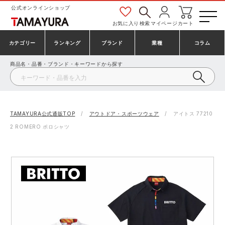
公式オンラインショップ
お気に入り
検索
マイページ
カート
カテゴリー
ランキング
ブランド
業種
コラム
商品名・品番・ブランド・キーワードから探す
安全靴・作業靴
安全靴ランキング
アシックス
建設・建築作業服
ミズノ
シューズ
安全靴スニーカーランキング
プーマ
製造・工場作業服
コンバース（CONVERSE）
TAMAYURA公式通販TOP
アウトドア・スポーツウェア
アイトス 77210
2 ROMERO ポロシャツ
作業着・作業服
シューズランキング
シモン
鉄鋼・機械作業服
バートル
事務服・オフィスウェア
アシックス安全靴ランキング
アイズフロンティア
大工・鳶作業服
TSDESIGN
防寒着
ミズノ安全靴ランキング
寅壱
農作業服
アイトス株式会社