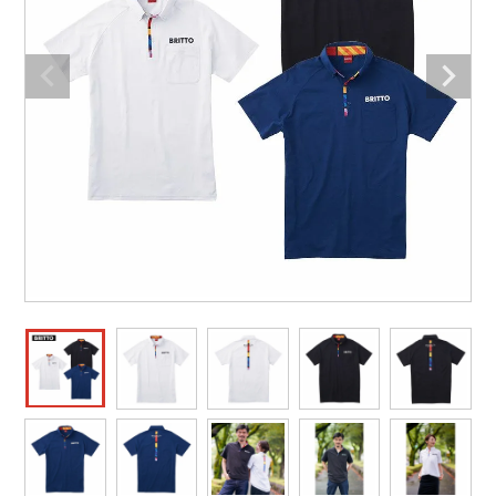
作業着ランキング
コーコス
電気・設備作業服
ジーベック
作業用手袋
アウトドアウェアランキング
クロダルマ
配達・営業作業服
桑和
アウトドア・スポーツ
つなぎランキング
山田辰
自動車整備士作業服
クレヒフク
ワークスーツ
空調服ランキング
おたふく手袋
DIY・日曜大工作業服
マック
コンプレッションウェア
コンプレッションウェアランキング
住商モンブラン
飲食店ユニフォーム
ボンマックス
作業用ポロシャツ
作業用ポロシャツランキング
GUSH FORCE
運送・倉庫作業服
CUP
安全保護具
作業用手袋ランキング
GDジャパン
清掃・ビルメンテ作業服
カーシーカシマ
レインウェア・カッパ
レインウェアランキング
シンメン
夜間・高視認性安全服
日進ゴム
ヤッケ