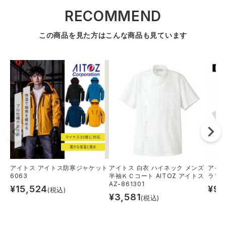
RECOMMEND
この商品を見た方はこんな商品も見ています
アイトス アイトス防寒ジャケット
アイトス 白衣 ハイネック メンズ
アイト
6063
半袖ＫＣコート AITOZ アイトス
ラブ
AZ-861301
¥
15,524
¥
9,
(税込)
¥
3,581
(税込)