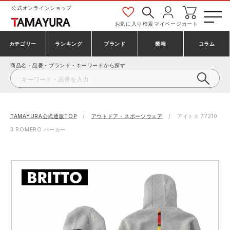
公式オンラインショップ
お気に入り
検索
マイページ
カート
カテゴリー
ランキング
ブランド
業種
コラム
商品名・品番・ブランド・キーワードから探す
安全靴・作業靴
安全靴ランキング
アシックス
建設・建築作業服
ミズノ
シューズ
安全靴スニーカーランキング
プーマ
製造・工場作業服
コンバース（CONVERSE）
TAMAYURA公式通販TOP
アウトドア・スポーツウェア
アイトス 77210
3 ROMERO パーカー
作業着・作業服
シューズランキング
シモン
鉄鋼・機械作業服
バートル
事務服・オフィスウェア
アシックス安全靴ランキング
アイズフロンティア
大工・鳶作業服
TSDESIGN
防寒着
ミズノ安全靴ランキング
寅壱
農作業服
アイトス株式会社