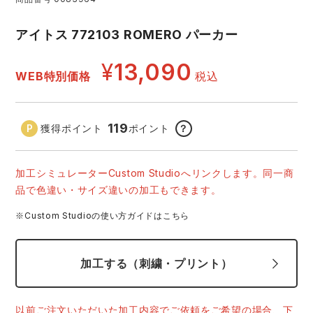
アイズフロンティア ランキング
ハイパーV
医療白衣・介護服
丸五
アイトス 772103 ROMERO パーカー
作業用小物・アクセサリー
¥
13,090
TSDESIGN ランキング
ムービンカット
グラディエーター
WEB特別価格
税込
鞄・バッグ
コーコス ランキング
ニオイクリア
タカヤ商事
つなぎ
119
獲得ポイント
ポイント
？
アイトス ランキング
エアークラフト
自重堂
ファン付き作業着・空調服
加工シミュレーターCustom Studioへリンクします。同一商
品で色違い・サイズ違いの加工もできます。
ジーベック ランキング
サーヴォ
セロリー 大阪支店
電熱ウェア・ヒートウェア
※Custom Studioの使い方ガイドはこちら
ネーム刺繍・プリント加工対象商品
アタックベース
サンエス
刺繍・プリント加工対象商品
作業着
加工する（刺繍・プリント）
中塚被服
イーブンリバー
ニット
以前ご注文いただいた加工内容でご依頼をご希望の場合、下