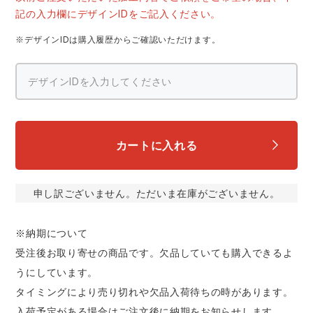
スターライト工業
東洋物産工業
記の入力欄にデザインIDをご記入ください。
ファン付きウェア
※デザインIDは購入履歴からご確認いただけます。
弘進ゴム
藤井電工
防寒
福山ゴム工業
ビッグボーン商事株式会社
カジュアル
カートに入れる
申し訳ございません。ただいま在庫がございません。
※納期について
受注後お取り寄せの商品です。欠品していても購入できるよ
うにしています。
タイミングにより売り切れや欠品入荷待ちの時があります。
入荷予定がある場合はご注文後に納期をお知らせします。