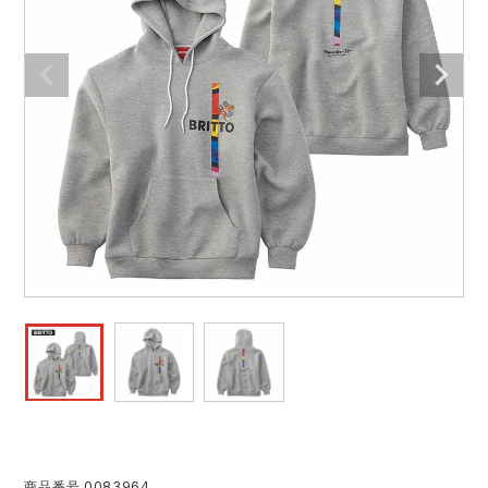
作業着ランキング
コーコス
電気・設備作業服
ジーベック
作業用手袋
アウトドアウェアランキング
クロダルマ
配達・営業作業服
桑和
アウトドア・スポーツ
つなぎランキング
山田辰
自動車整備士作業服
クレヒフク
ワークスーツ
空調服ランキング
おたふく手袋
DIY・日曜大工作業服
マック
コンプレッションウェア
コンプレッションウェアランキング
住商モンブラン
飲食店ユニフォーム
ボンマックス
作業用ポロシャツ
作業用ポロシャツランキング
GUSH FORCE
運送・倉庫作業服
CUP
安全保護具
作業用手袋ランキング
GDジャパン
清掃・ビルメンテ作業服
カーシーカシマ
レインウェア・カッパ
レインウェアランキング
シンメン
夜間・高視認性安全服
日進ゴム
ヤッケ
商品番号
0083964