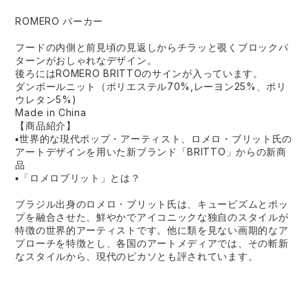
ROMERO パーカー
フードの内側と前見頃の見返しからチラッと覗くブロックパ
ターンがおしゃれなデザイン。
後ろにはROMERO BRITTOのサインが入っています。
ダンボールニット（ポリエステル70%,レーヨン25%、ポリ
ウレタン5%)
Made in China
【商品紹介】
▪世界的な現代ポップ・アーティスト、ロメロ・ブリット氏の
アートデザインを用いた新ブランド「BRITTO」からの新商
品
▪「ロメロブリット」とは？
ブラジル出身のロメロ・ブリット氏は、キュービズムとポッ
プを融合させた、鮮やかでアイコニックな独自のスタイルが
特徴の世界的アーティストです。他に類を見ない画期的なア
プローチを特徴とし、各国のアートメディアでは、その斬新
なスタイルから、現代のピカソとも評されています。